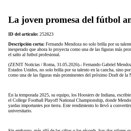
La joven promesa del fútbol a
ID del artículo:
252823
Descripción corta:
Fernando Mendoza no solo brilla por su talento
inesperado que ahora lo proyecta como una de las figuras más prom
el salto al futbol profesional.
(ZENIT Noticias / Roma, 31.05.2026).- Fernando Gabriel Mendoza V,
Estados Unidos, no solo brilla por su talento en la cancha, sino po
como una de las figuras más prominentes del próximo Draft de la NF
En la temporada 2025, su equipo, los Hoosiers de Indiana, escribi
el College Football Playoff National Championship, donde Mendoz
yardas importantes por tierra. Este rendimiento lo llevó a converti
universitario.
Sin embargo, más allá de las cifras o los récords, hay dos pilares 