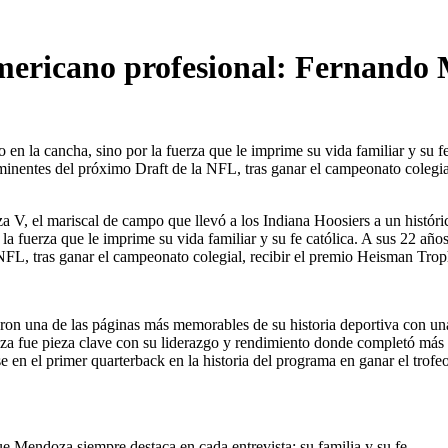
mericano profesional: Fernando M
 en la cancha, sino por la fuerza que le imprime su vida familiar y su 
inentes del próximo Draft de la NFL, tras ganar el campeonato colegia
 el mariscal de campo que llevó a los Indiana Hoosiers a un histórico
r la fuerza que le imprime su vida familiar y su fe católica. A sus 22 a
L, tras ganar el campeonato colegial, recibir el premio Heisman Trophy 
eron una de las páginas más memorables de su historia deportiva con una
a fue pieza clave con su liderazgo y rendimiento donde completó más
rse en el primer quarterback en la historia del programa en ganar el tro
que Mendoza siempre destaca en cada entrevista: su familia y su fe.