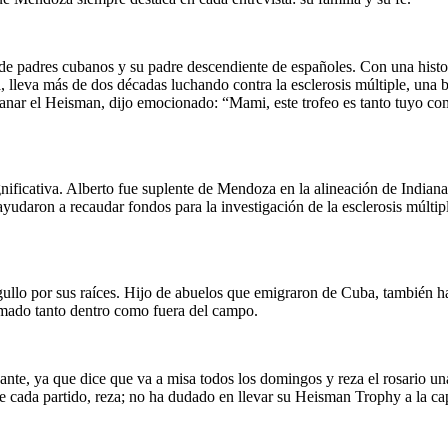
a de padres cubanos y su padre descendiente de españoles. Con una hist
 lleva más de dos décadas luchando contra la esclerosis múltiple, una b
ganar el Heisman, dijo emocionado: “Mami, este trofeo es tanto tuyo com
nificativa. Alberto fue suplente de Mendoza en la alineación de Indian
ayudaron a recaudar fondos para la investigación de la esclerosis múlti
ullo por sus raíces. Hijo de abuelos que emigraron de Cuba, también ha 
rmado tanto dentro como fuera del campo.
nte, ya que dice que va a misa todos los domingos y reza el rosario una
de cada partido, reza; no ha dudado en llevar su Heisman Trophy a la cap