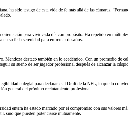
iana, ha sido testigo de esta vida de fe más allá de las cámaras. “Fern
ñalado.
a orientación para vivir cada día con propósito. Ha repetido en múltiples
 en su fe la serenidad para enfrentar desafíos.
ivo, Mendoza destacó también en lo académico. Con un promedio de calif
guir su sueño de ser jugador profesional después de alcanzar la cúspide
gibilidad colegial para declararse al Draft de la NFL, lo que lo convie
ción general del próximo reclutamiento profesional.
rsidad entera ha estado marcado por el compromiso con sus valores más 
stir, sino que pueden potenciarse mutuamente.