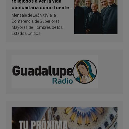
religiosos a ver la vida
comunitaria como fuente
de inspiración y
Mensaje de León XIV a la
santificación
Conferencia de Superiores
Mayores de Hombres de los
Estados Unidos