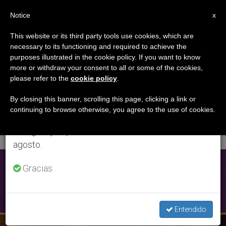
ES
Notice
×
x
Aviso importante
This website or its third party tools use cookies, which are
necessary to its functioning and required to achieve the
Del 27 de julio al 7 de agosto haremos la pausa
ETIQUETA
purposes illustrated in the cookie policy. If you want to know
anual, aprovechando que en el periodo de verano
Posts Tagged
more or withdraw your consent to all or some of the cookies,
please refer to the
cookie policy
.
se generan menos informaciones y también el
‘adoracion Del
consumo de las mismas disminuye.
By closing this banner, scrolling this page, clicking a link or
continuing to browse otherwise, you agree to the use of cookies.
Santisimo’
Retomamos el trabajo ordinario de las ediciones
en inglés y español de ZENIT el lunes 10 de
agosto.
ÚLTIMAS NOTICIAS
Gracias.
Entendido