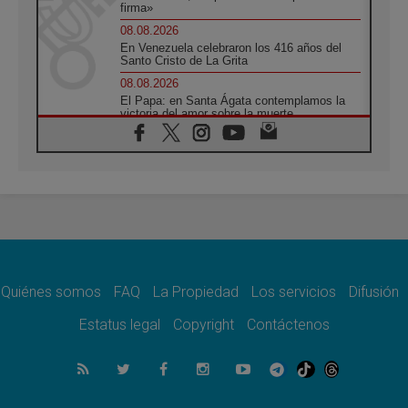
firma»
08.08.2026
En Venezuela celebraron los 416 años del
Santo Cristo de La Grita
08.08.2026
El Papa: en Santa Ágata contemplamos la
victoria del amor sobre la muerte
08.08.2026
León XIV visitará el Santuario de la Madre
del Buen Consejo de Genazzano
07.08.2026
Filipinas: el Vicariato Apostólico de Calapán
se convierte en diócesis
07.08.2026
Honduras: Los desplazados invisibles de una
crisis olvidada
Quiénes somos
FAQ
La Propiedad
Los servicios
Difusión
07.08.2026
Bokalic: "En Argentina el Papa León señalará
Estatus legal
Copyright
Contáctenos
el compromiso del cristiano"
07.08.2026
La matanza de niños en Gaza no cesa: 300
muertos en 300 días
07.08.2026