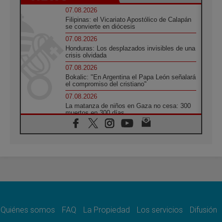
07.08.2026
Filipinas: el Vicariato Apostólico de Calapán
se convierte en diócesis
07.08.2026
Honduras: Los desplazados invisibles de una
crisis olvidada
07.08.2026
Bokalic: "En Argentina el Papa León señalará
el compromiso del cristiano"
07.08.2026
La matanza de niños en Gaza no cesa: 300
muertos en 300 días
07.08.2026
Tagle: La guerra desfigura el mundo, solo la
revelación de Dios lo transfigura
07.08.2026
Presentada la Trienal de Arte de las
Universidades Católicas: «Exercises in
Empathy»
07.08.2026
Fortunatus Nwachukwu: la comunicación
como misión al servicio del Evangelio
Quiénes somos
FAQ
La Propiedad
Los servicios
Difusión
07.08.2026