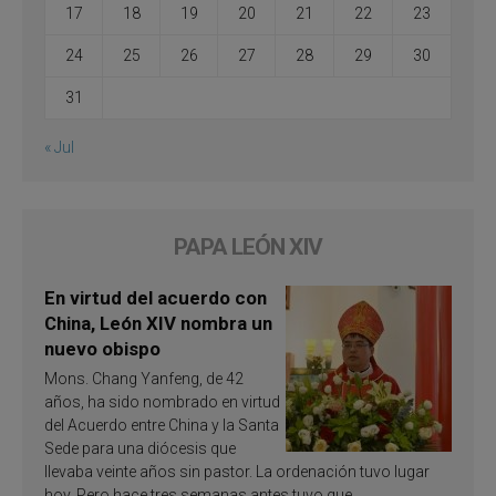
17
18
19
20
21
22
23
24
25
26
27
28
29
30
31
« Jul
PAPA LEÓN XIV
En virtud del acuerdo con
China, León XIV nombra un
nuevo obispo
Mons. Chang Yanfeng, de 42
años, ha sido nombrado en virtud
del Acuerdo entre China y la Santa
Sede para una diócesis que
llevaba veinte años sin pastor. La ordenación tuvo lugar
hoy. Pero hace tres semanas antes tuvo que