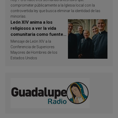
comprometer públicamente a la Iglesia local con la
controvertida ley que busca eliminar la identidad de las
minorías.
León XIV anima a los
religiosos a ver la vida
comunitaria como fuente
de inspiración y
Mensaje de León XIV a la
santificación
Conferencia de Superiores
Mayores de Hombres de los
Estados Unidos