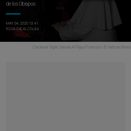
de los Obispos
MAY 04, 2020 13:41
ROSA DIE ALCOLEA
Cardenal Tagle Saluda Al Papa Francisco © Vatican News