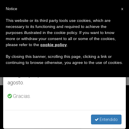
ES
Notice
×
x
Aviso importante
This website or its third party tools use cookies, which are
necessary to its functioning and required to achieve the
Del 27 de julio al 7 de agosto haremos la pausa
ETIQUETA
purposes illustrated in the cookie policy. If you want to know
anual, aprovechando que en el periodo de verano
Posts Tagged
more or withdraw your consent to all or some of the cookies,
please refer to the
cookie policy
.
se generan menos informaciones y también el
‘diócesis
consumo de las mismas disminuye.
By closing this banner, scrolling this page, clicking a link or
continuing to browse otherwise, you agree to the use of cookies.
Suburbicarias’
Retomamos el trabajo ordinario de las ediciones
en inglés y español de ZENIT el lunes 10 de
agosto.
ÚLTIMAS NOTICIAS
Gracias.
Entendido
El Papa introduce al cardenal Luis Antonio Tagle en la Orden