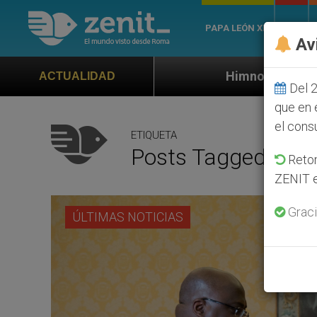
PAPA LEÓN XIV
ROMA
Av
Himno oficial de la Jornada Mundial de 
ACTUALIDAD
Del 2
que en 
el cons
ETIQUETA
Posts Tagged ‘int
Retom
ZENIT e
Graci
ÚLTIMAS NOTICIAS