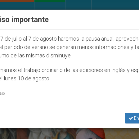
IGLESIA Y MUNDO
DOCUMENTOS
DONATIVOS
iso importante
la Juventud Seúl 2027
ONU se pronuncia ante c
7 de julio al 7 de agosto haremos la pausa anual, aprovec
el periodo de verano se generan menos informaciones y t
umo de las mismas disminuye.
erés Común’
amos el trabajo ordinario de las ediciones en inglés y es
l lunes 10 de agosto.
as.
En