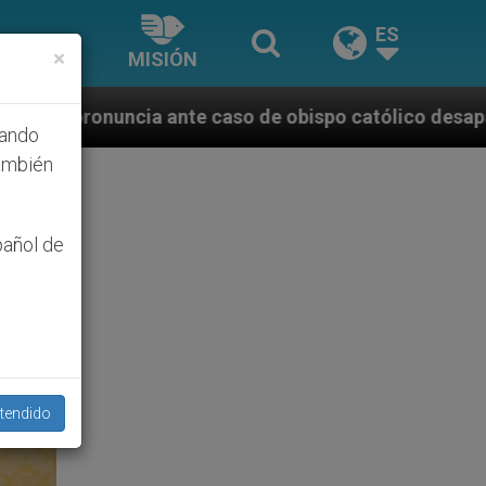
ES
×
MISIÓN
aso de obispo católico desaparecido por la dictadura
hando
ambién
pañol de
tendido