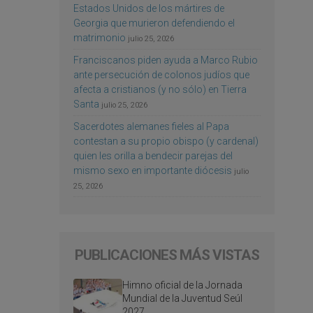
Estados Unidos de los mártires de
Georgia que murieron defendiendo el
matrimonio
julio 25, 2026
Franciscanos piden ayuda a Marco Rubio
ante persecución de colonos judíos que
afecta a cristianos (y no sólo) en Tierra
Santa
julio 25, 2026
Sacerdotes alemanes fieles al Papa
contestan a su propio obispo (y cardenal)
quien les orilla a bendecir parejas del
mismo sexo en importante diócesis
julio
25, 2026
PUBLICACIONES MÁS VISTAS
Himno oficial de la Jornada
Mundial de la Juventud Seúl
2027