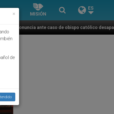
ES
×
MISIÓN
caso de obispo católico desaparecido por la dictadur
hando
ambién
pañol de
tendido