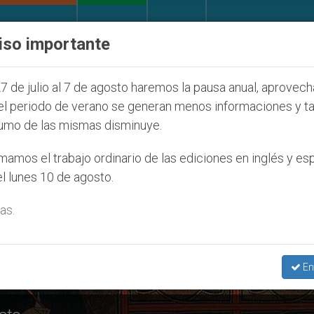
IGLESIA Y MUNDO
DOCUMENTOS
DONATIVOS
iso importante
 la Juventud Seúl 2027
ONU se pronuncia ante 
7 de julio al 7 de agosto haremos la pausa anual, aprovec
el periodo de verano se generan menos informaciones y t
umo de las mismas disminuye.
ono De Bolonia’
amos el trabajo ordinario de las ediciones en inglés y es
l lunes 10 de agosto.
as.
En