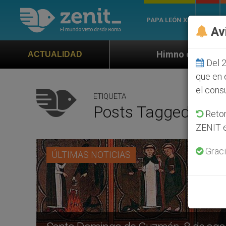
PAPA LEÓN XIV
ROMA
Av
Himno oficial de la Jornada Mundial de
ACTUALIDAD
Del 2
que en 
el cons
ETIQUETA
Posts Tagged ‘patr
Retom
ZENIT e
Graci
ÚLTIMAS NOTICIAS