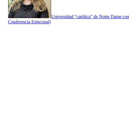
Universidad “católica” de Notre Dame cont
Conferencia Episcopal)