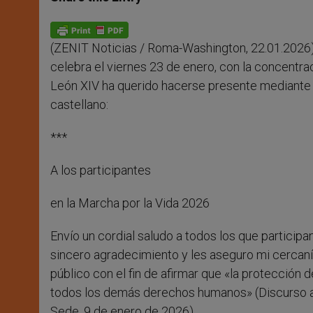
s
e
b
t
e
A
n
o
e
p
g
o
r
p
e
k
(ZENIT Noticias / Roma-Washington, 22.01.2026).
r
celebra el viernes 23 de enero, con la concentra
León XIV ha querido hacerse presente mediante 
castellano:
***
A los participantes
en la Marcha por la Vida 2026
Envío un cordial saludo a todos los que particip
sincero agradecimiento y les aseguro mi cercanía
público con el fin de afirmar que «la protección 
todos los demás derechos humanos» (Discurso a
Sede, 9 de enero de 2026).