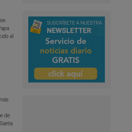
 se
 Papa
ido al
 más
le de
 Santa