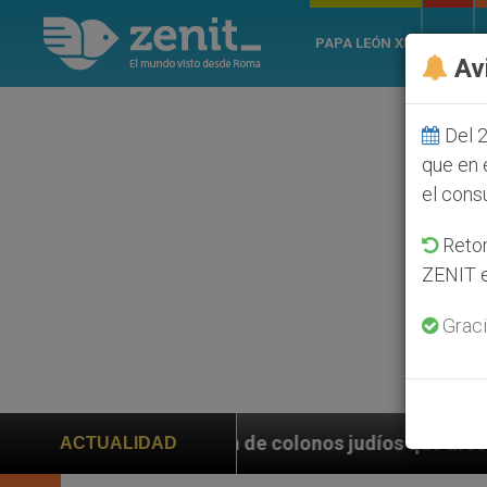
PAPA LEÓN XIV
ROMA
Av
Del 2
que en 
el cons
Retom
ZENIT e
Graci
olonos judíos que afecta a cristianos (y no sólo) en 
ACTUALIDAD