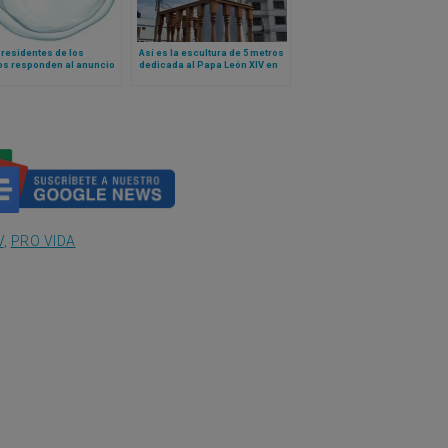
residentes de los
Así es la escultura de 5 metros
os responden al anuncio
dedicada al Papa León XIV en
administración sobre la
su antigua diócesis peruana
ión del acceso a los
ientos de FIV y fertilidad
V
,
PRO VIDA