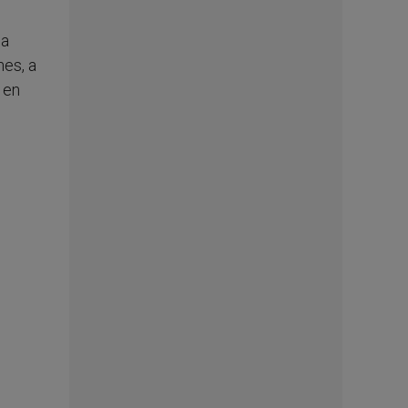
da
nes, a
 en