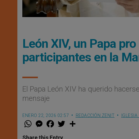
León XIV, un Papa pro 
participantes en la Ma
El Papa León XIV ha querido hacerse
mensaje
ENERO 22, 2026 02:57
REDACCIÓN ZENIT
IGLESIA
W
M
F
T
S
h
e
a
w
h
a
s
c
i
a
t
s
e
t
r
Share this Entry