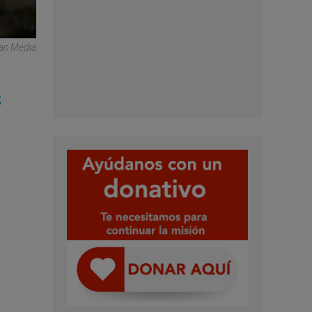
can Media
s