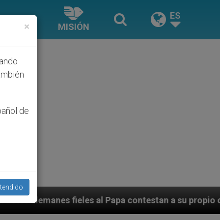
ES
×
MISIÓN
hando
ambién
pañol de
tendido
a contestan a su propio obispo (y cardenal) quien les 