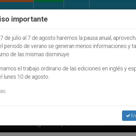
IGLESIA Y MUNDO
DOCUMENTOS
DONATIVOS
iso importante
7 de julio al 7 de agosto haremos la pausa anual, aprovec
el periodo de verano se generan menos informaciones y t
umo de las mismas disminuye.
amos el trabajo ordinario de las ediciones en inglés y es
l lunes 10 de agosto.
as.
En
Tierra Santa
Sacerdotes alemanes fieles al Pap