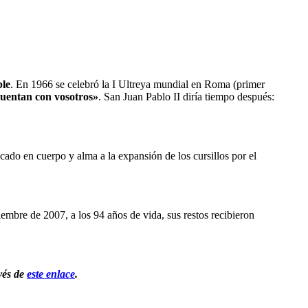
ble
. En 1966 se celebró la I Ultreya mundial en Roma (primer 
 cuentan con vosotros»
. San Juan Pablo II diría tiempo después: 
ado en cuerpo y alma a la expansión de los cursillos por el 
mbre de 2007, a los 94 años de vida, sus restos recibieron 
vés de 
este enlace
.