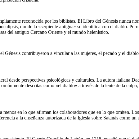
pliamente reconocida por los biblistas. El Libro del Génesis nunca nomb
ocalipsis, donde la «serpiente antigua» se identifica con el diablo. Perr
iosas del antiguo Cercano Oriente y el mundo helenístico.
l Génesis contribuyeron a vincular a las mujeres, el pecado y el diabl
ral desde perspectivas psicológicas y culturales. La autora italiana Da
únmente descritas como «el diablo» a través de la lente de la culpa, l
a menos en lo que afirman los colaboradores que en lo que omiten. Los c
eferencia a la enseñanza autorizada de la Iglesia sobre Satanás como un s
e consistente. El Cuarto Concilio de Letrán, en 1215, enseñó que el di