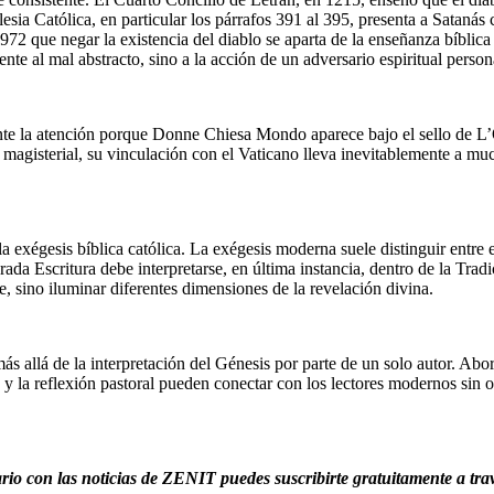
glesia Católica, en particular los párrafos 391 al 395, presenta a Satan
72 que negar la existencia del diablo se aparta de la enseñanza bíblica 
nte al mal abstracto, sino a la acción de un adversario espiritual person
ente la atención porque Donne Chiesa Mondo aparece bajo el sello de L’O
magisterial, su vinculación con el Vaticano lleva inevitablemente a muc
 exégesis bíblica católica. La exégesis moderna suele distinguir entre el
rada Escritura debe interpretarse, en última instancia, dentro de la Tradici
e, sino iluminar diferentes dimensiones de la revelación divina.
s allá de la interpretación del Génesis por parte de un solo autor. Abor
 y la reflexión pastoral pueden conectar con los lectores modernos sin o
iario con las noticias de ZENIT puedes suscribirte gratuitamente a tra