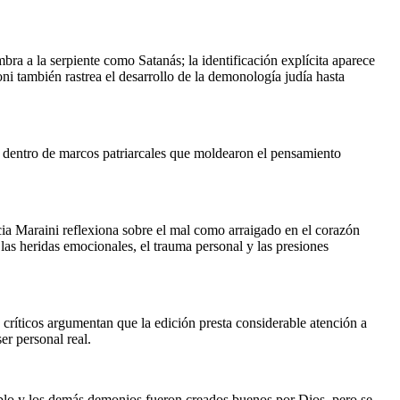
ra a la serpiente como Satanás; la identificación explícita aparece 
oni también rastrea el desarrollo de la demonología judía hasta 
o dentro de marcos patriarcales que moldearon el pensamiento 
cia Maraini reflexiona sobre el mal como arraigado en el corazón 
as heridas emocionales, el trauma personal y las presiones 
ríticos argumentan que la edición presta considerable atención a 
er personal real.
ablo y los demás demonios fueron creados buenos por Dios, pero se 