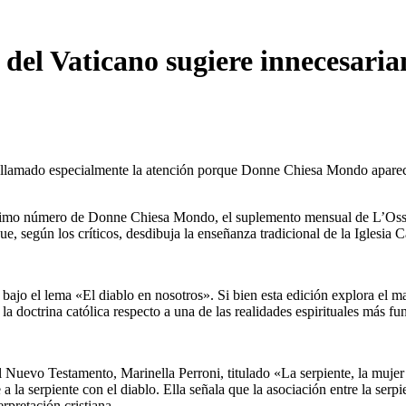
o del Vaticano sugiere innecesar
ha llamado especialmente la atención porque Donne Chiesa Mondo aparece
ltimo número de Donne Chiesa Mondo, el suplemento mensual de L’Osser
, según los críticos, desdibuja la enseñanza tradicional de la Iglesia Ca
bajo el lema «El diablo en nosotros». Si bien esta edición explora el mal 
a doctrina católica respecto a una de las realidades espirituales más fu
l Nuevo Testamento, Marinella Perroni, titulado «La serpiente, la mujer 
a la serpiente con el diablo. Ella señala que la asociación entre la serp
erpretación cristiana.