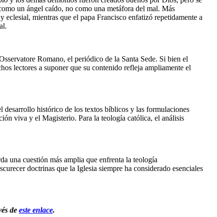
ás como un ángel caído, no como una metáfora del mal. Más 
y eclesial, mientras que el papa Francisco enfatizó repetidamente a 
al.
sservatore Romano, el periódico de la Santa Sede. Si bien el 
hos lectores a suponer que su contenido refleja ampliamente el 
 desarrollo histórico de los textos bíblicos y las formulaciones 
ón viva y el Magisterio. Para la teología católica, el análisis 
da una cuestión más amplia que enfrenta la teología 
scurecer doctrinas que la Iglesia siempre ha considerado esenciales 
vés de 
este enlace
.