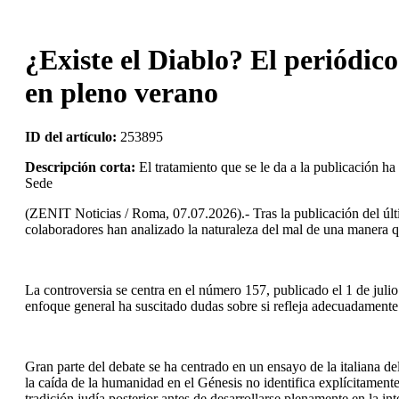
¿Existe el Diablo? El periódic
en pleno verano
ID del artículo:
253895
Descripción corta:
El tratamiento que se le da a la publicación 
Sede
(ZENIT Noticias / Roma, 07.07.2026).- Tras la publicación del ú
colaboradores han analizado la naturaleza del mal de una manera que
La controversia se centra en el número 157, publicado el 1 de julio 
enfoque general ha suscitado dudas sobre si refleja adecuadamente l
Gran parte del debate se ha centrado en un ensayo de la italiana de
la caída de la humanidad en el Génesis no identifica explícitamente 
tradición judía posterior antes de desarrollarse plenamente en la int