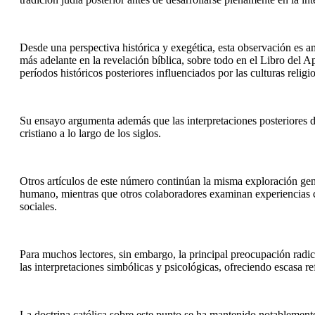
Desde una perspectiva histórica y exegética, esta observación es am
más adelante en la revelación bíblica, sobre todo en el Libro del Ap
períodos históricos posteriores influenciados por las culturas relig
Su ensayo argumenta además que las interpretaciones posteriores de
cristiano a lo largo de los siglos.
Otros artículos de este número continúan la misma exploración gene
humano, mientras que otros colaboradores examinan experiencias com
sociales.
Para muchos lectores, sin embargo, la principal preocupación radic
las interpretaciones simbólicas y psicológicas, ofreciendo escasa r
La doctrina católica sobre este punto se ha mantenido notablement