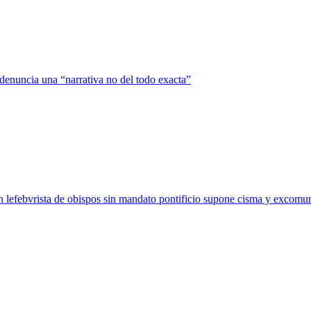
enuncia una “narrativa no del todo exacta”
n lefebvrista de obispos sin mandato pontificio supone cisma y excomu