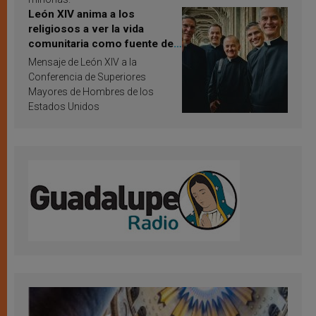
León XIV anima a los
religiosos a ver la vida
comunitaria como fuente de
inspiración y santificación
Mensaje de León XIV a la
Conferencia de Superiores
Mayores de Hombres de los
Estados Unidos