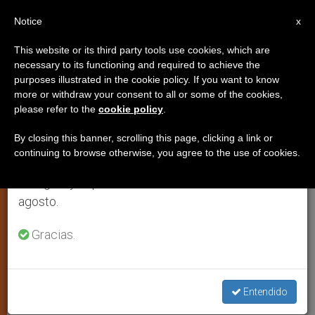
ES
Notice
×
x
Aviso importante
This website or its third party tools use cookies, which are
necessary to its functioning and required to achieve the
Del 27 de julio al 7 de agosto haremos la pausa
purposes illustrated in the cookie policy. If you want to know
La diócesis de Ciudad Real pone
anual, aprovechando que en el periodo de verano
more or withdraw your consent to all or some of the cookies,
please refer to the
cookie policy
.
se generan menos informaciones y también el
en marcha una mesa de empleo
consumo de las mismas disminuye.
frente a la crisis
By closing this banner, scrolling this page, clicking a link or
continuing to browse otherwise, you agree to the use of cookies.
Retomamos el trabajo ordinario de las ediciones
en inglés y español de ZENIT el lunes 10 de
La más solidaria con la Iglesia en
agosto.
España, celebró el 25 aniversario de
Gracias.
Tomás Malagón
MARZO 02, 2009 00:00
ZENIT STAFF
ARTE Y CULTURA
W
M
F
T
S
Entendido
h
e
a
w
h
a
s
c
i
a