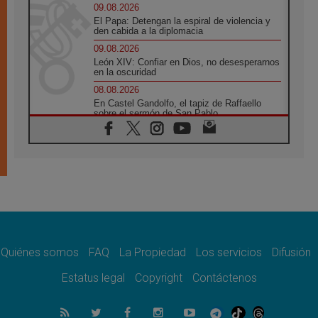
09.08.2026
El Papa: Detengan la espiral de violencia y
den cabida a la diplomacia
09.08.2026
León XIV: Confiar en Dios, no desesperarnos
en la oscuridad
08.08.2026
En Castel Gandolfo, el tapiz de Raffaello
sobre el sermón de San Pablo
08.08.2026
En Colombia, «la paz no se compra con una
firma»
08.08.2026
En Venezuela celebraron los 416 años del
Santo Cristo de La Grita
08.08.2026
El Papa: en Santa Ágata contemplamos la
victoria del amor sobre la muerte
Quiénes somos
FAQ
La Propiedad
Los servicios
Difusión
08.08.2026
León XIV visitará el Santuario de la Madre
Estatus legal
Copyright
Contáctenos
del Buen Consejo de Genazzano
07.08.2026
Filipinas: el Vicariato Apostólico de Calapán