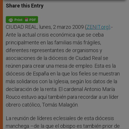
t
s
e
t
r
Share this Entry
s
e
b
t
e
A
n
o
e
p
g
o
r
p
e
k
r
CIUDAD REAL, lunes, 2 marzo 2009 (
ZENIT.org)
.-
Ante la actual crisis económica que se ceba
principalmente en las familias más frágiles,
diferentes representantes de organismos y
asociaciones de la diócesis de Ciudad Real se
reúnen para crear una mesa de empleo. Esta es la
diócesis de España en la que los fieles se muestran
más solidarios con la Iglesia, según los datos de la
declaración de la renta. El cardenal Antonio María
Rouco estuvo aquí también para recordar a un líder
obrero católico, Tomás Malagón.
La reunión de líderes eclesiales de esta diócesis
manchega –de la que el obispo es también prior de