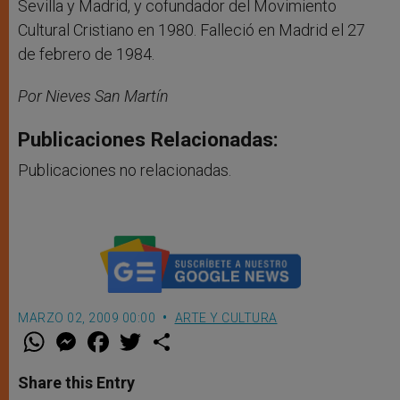
Sevilla y Madrid, y cofundador del Movimiento
Cultural Cristiano en 1980. Falleció en Madrid el 27
de febrero de 1984.
Por Nieves San Martín
Publicaciones Relacionadas:
Publicaciones no relacionadas.
MARZO 02, 2009 00:00
ARTE Y CULTURA
W
M
F
T
S
h
e
a
w
h
a
s
c
i
a
t
s
e
t
r
Share this Entry
s
e
b
t
e