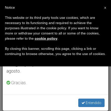
ES
Notice
×
x
Aviso importante
This website or its third party tools use cookies, which are
necessary to its functioning and required to achieve the
Del 27 de julio al 7 de agosto haremos la pausa
purposes illustrated in the cookie policy. If you want to know
anual, aprovechando que en el periodo de verano
more or withdraw your consent to all or some of the cookies,
please refer to the
cookie policy
.
se generan menos informaciones y también el
consumo de las mismas disminuye.
By closing this banner, scrolling this page, clicking a link or
continuing to browse otherwise, you agree to the use of cookies.
Retomamos el trabajo ordinario de las ediciones
en inglés y español de ZENIT el lunes 10 de
agosto.
Gracias.
Entendido