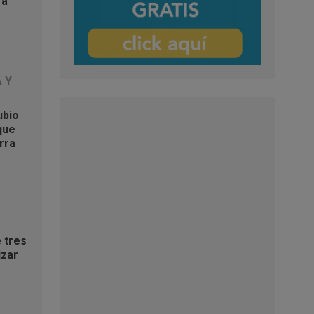
ra
ritual
s
A Y
ubio
XIV:
que
que
erra
 a
nada a
 tres
izar