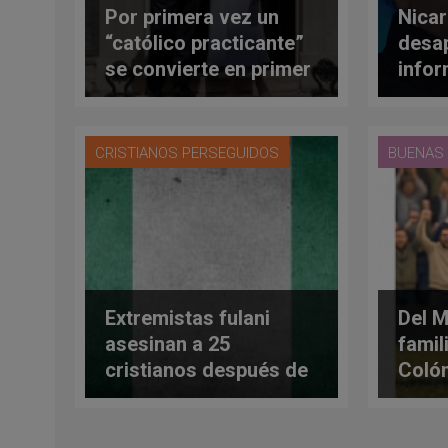
Por primera vez un
Nicar
“católico practicante”
desap
se convierte en primer
infor
ministro del Reino
perse
Unido
Igles
que a
CRISTIANOS PERSEGUIDOS
BUENAS 
volve
elecc
Extremistas fulani
Del M
asesinan a 25
famil
cristianos después de
Colón
que el ejército
homb
nigeriano ignorara las
capit
advertencias