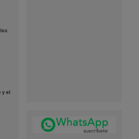
tre y
 los
 y el