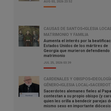
AUG 03, 2026 23:52
CAUSAS DE SANTOS
-
IGLESIA LOCA
MATRIMONIO Y FAMILIA
Aumenta el interés por la beatificac
Estados Unidos de los mártires de
Georgia que murieron defendiendo 
matrimonio
JUL 25, 2026 03:39
CARDENALES Y OBISPOS
-
IDEOLOGÍ
GÉNERO
-
IGLESIA LOCAL
-
SACERDOT
Sacerdotes alemanes fieles al Pap
contestan a su propio obispo (y car
quien les orilla a bendecir parejas d
mismo sexo en importante diócesis