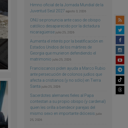
Himno oficial de la Jornada Mundial de la
Juventud Seúl 2027
agosto 3, 2026
ONU se pronuncia ante caso de obispo
católico desaparecido por la dictadura
nicaragüense
julio 25, 2026
Aumenta el interés por la beatificación en
Estados Unidos de los mártires de
Georgia que murieron defendiendo el
matrimonio
julio 25, 2026
Franciscanos piden ayuda a Marco Rubio
ante persecución de colonos judíos que
afecta a cristianos (y no sólo) en Tierra
Santa
julio 25, 2026
Sacerdotes alemanes fieles al Papa
contestan a su propio obispo (y cardenal)
quien les orilla a bendecir parejas del
mismo sexo en importante diócesis
julio
25, 2026