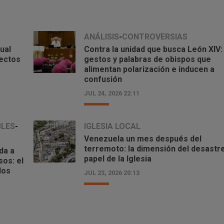
Venezuela un mes después del
terremoto: la dimensión del desas
ANÁLISIS
-
CONTROVERSIAS
el papel de la Iglesia
ual
Contra la unidad que busca León XIV:
julio 23, 2026 - 8:13 pm
yectos
gestos y palabras de obispos que
alimentan polarización e inducen a
confusión
JUL 24, 2026 22:11
BLES
-
IGLESIA LOCAL
Venezuela un mes después del
terremoto: la dimensión del desastre
da a
papel de la Iglesia
os: el
dos
JUL 23, 2026 20:13