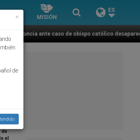
ES
×
MISIÓN
bispo católico desaparecido por la dictadura nicarag
hando
ambién
al de
pañol de
bispo
adura
tendido
ación
s de
o el