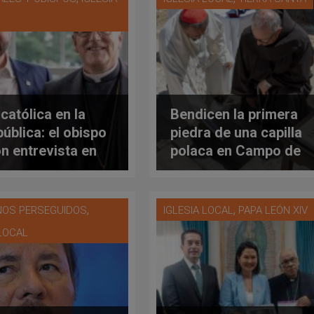
ta
Iglesia dice: el Diablo
existe
 católica en la
Bendicen la primera
pública: el obispo
piedra de una capilla
n entrevista en
polaca en Campo de
ube al
los Pastores en Tierra
residente de los
Santa
dos Unidos
,
,
NOS PERSEGUIDOS
IGLESIA LOCAL
PAPA LEÓN XIV
 LOCAL