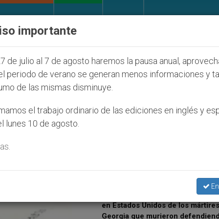
IGLESIA Y MUNDO
DOCUMENTOS
DONATIVOS
iso importante
tud Seúl 2027
ONU se pronuncia ante caso de o
7 de julio al 7 de agosto haremos la pausa anual, aprovec
el periodo de verano se generan menos informaciones y t
umo de las mismas disminuye.
Himno oficial de la Jornada Mundi
la Juventud Seúl 2027
amos el trabajo ordinario de las ediciones en inglés y es
agosto 3, 2026 - 11:52 pm
l lunes 10 de agosto.
ONU se pronuncia ante caso de o
as.
católico desaparecido por la dict
nicaragüense
julio 25, 2026 - 3:57 am
En
Aumenta el interés por la beatific
en Estados Unidos de los mártire
Georgia que murieron defendiend