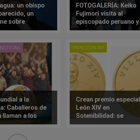
agua: un obispo
FOTOGALERÍA: Keiko
arecido, un
Fujimori visita al
me sobre
episcopado peruano y
cución contra la
se involucra en la
ia y un dictador
próxima visita del
nuncia que no
Papa León XIV a Perú
NOTICIAS
PAPA LEÓN XIV
rá a haber
iones
undial a la
Crean premio especial
ia: Caballeros de
León XIV en
 llaman a los
Sotenibilidad: se
res a ser
entregará en Roma el
anes
mes de octubre de
2026