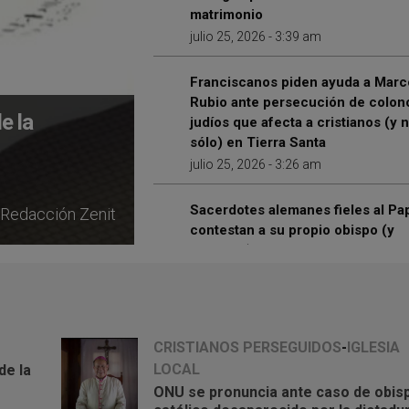
matrimonio
julio 25, 2026 - 3:39 am
Franciscanos piden ayuda a Marc
Rubio ante persecución de colon
e la
judíos que afecta a cristianos (y 
sólo) en Tierra Santa
julio 25, 2026 - 3:26 am
Sacerdotes alemanes fieles al Pa
Redacción Zenit
contestan a su propio obispo (y
cardenal) quien les orilla a bende
parejas del mismo sexo en import
diócesis
julio 25, 2026 - 3:15 am
CRISTIANOS PERSEGUIDOS
-
IGLESIA
Arzobispado de Barcelona interv
LOCAL
de la
tres fundaciones diocesanas par
ONU se pronuncia ante caso de obis
garantizar su buena administraci