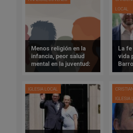
jesui
LOCAL
Menos religión en la
La fe
infancia, peor salud
vida 
mental en la juventud:
Barro
lo que dicen los
YouT
resultados de estudio
vicep
científico
Esta
IGLESIA LOCAL
CRISTIA
IGLESIA