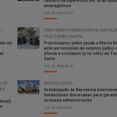
católico desaparecido por la dictadu
julio 24, 2026 - 10:41 pm
nicaragüense
JUL 25, 2026 03:57
Una app para tener dirección espi
con sacerdotes reales y otros
proyectos de oración inspiradore
L
-
CRISTIANOS PERSEGUIDOS
-
JUSTICI
julio 24, 2026 - 10:39 pm
PAZ
-
TIERRA SANTA
ión en
Franciscanos piden ayuda a Marco R
Contra la unidad que busca León 
ante persecución de colonos judíos 
los gestos y palabras de obispos 
el
afecta a cristianos (y no sólo) en Ti
Santa
alimentan polarización e inducen
confusión
JUL 25, 2026 03:26
julio 24, 2026 - 10:11 pm
A DE
IGLESIA LOCAL
Una congregación religiosa desti
ES
acompañar a quienes sufrieron
Arzobispado de Barcelona interviene
fundaciones diocesanas para garant
abusos: el inspirador proyecto
a
su buena administración
impulsado por dos religiosas
denal)
el
americanas
JUL 24, 2026 22:41
julio 24, 2026 - 3:03 am