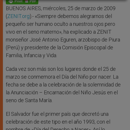
p
e
k
r
BUENOS AIRES, miércoles, 25 de marzo de 2009
(
ZENIT.org
).- «Siempre debemos alegrarnos del
pequeño ser humano oculto a nuestros ojos pero
vivo en el seno materno», ha explicado a ZENIT
monseñor José Antonio Eguren, arzobispo de Piura
(Perú) y presidente de la Comisión Episcopal de
Familia, Infancia y Vida.
Cada vez son más son los lugares donde el 25 de
marzo se conmemora el Día del Niño por nacer. La
fecha se debe a la celebración de la solemnidad de
la Anunciación – Encarnación del Niño Jesús en el
seno de Santa María.
El Salvador fue el primer país que decretó una
celebración de este tipo en el año 1993, con el
nombre de «Día del Derecho a Nacer». Así lo