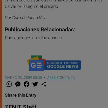
Calvario», aseguró el prelado.
Por Carmen Elena Villa
Publicaciones Relacionadas:
Publicaciones no relacionadas.
MARZO 25, 2009 00:00
ARTE Y CULTURA
W
M
F
T
S
h
e
a
w
h
a
s
c
i
a
t
s
e
t
r
Share this Entry
s
e
b
t
e
A
n
o
e
p
g
o
r
ZENIT Staff