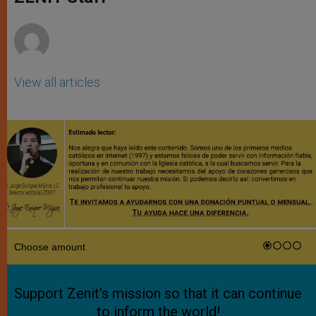
p
e
k
r
View all articles