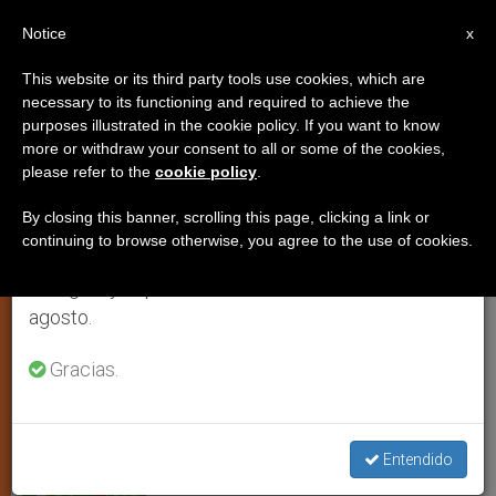
ES
Notice
×
x
Aviso importante
This website or its third party tools use cookies, which are
necessary to its functioning and required to achieve the
Del 27 de julio al 7 de agosto haremos la pausa
purposes illustrated in the cookie policy. If you want to know
América Latina conmemora el
anual, aprovechando que en el periodo de verano
more or withdraw your consent to all or some of the cookies,
please refer to the
cookie policy
.
se generan menos informaciones y también el
día del niño por nacer
consumo de las mismas disminuye.
By closing this banner, scrolling this page, clicking a link or
continuing to browse otherwise, you agree to the use of cookies.
Retomamos el trabajo ordinario de las ediciones
Diversos actos y discursos rinden
en inglés y español de ZENIT el lunes 10 de
homenaje a los no nacidos
agosto.
MARZO 25, 2009 00:00
ZENIT STAFF
ARTE Y CULTURA
Gracias.
W
M
F
T
S
h
e
a
w
h
a
s
c
i
a
t
s
e
t
r
Share this Entry
s
e
b
t
e
Entendido
A
n
o
e
p
g
o
r