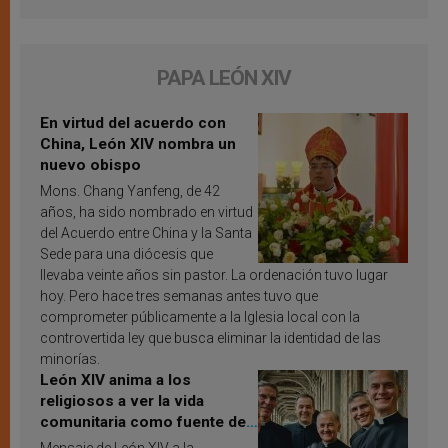
PAPA LEÓN XIV
En virtud del acuerdo con
China, León XIV nombra un
nuevo obispo
Mons. Chang Yanfeng, de 42
años, ha sido nombrado en virtud
del Acuerdo entre China y la Santa
Sede para una diócesis que
llevaba veinte años sin pastor. La ordenación tuvo lugar
hoy. Pero hace tres semanas antes tuvo que
comprometer públicamente a la Iglesia local con la
controvertida ley que busca eliminar la identidad de las
minorías.
León XIV anima a los
religiosos a ver la vida
comunitaria como fuente de
inspiración y santificación