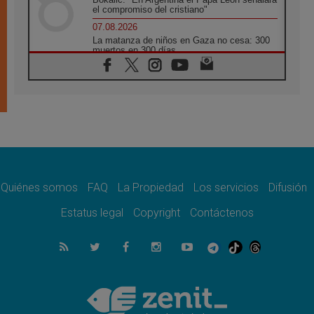
el compromiso del cristiano"
07.08.2026
La matanza de niños en Gaza no cesa: 300
muertos en 300 días
07.08.2026
Tagle: La guerra desfigura el mundo, solo la
revelación de Dios lo transfigura
07.08.2026
Presentada la Trienal de Arte de las
Universidades Católicas: «Exercises in
Empathy»
07.08.2026
Fortunatus Nwachukwu: la comunicación
como misión al servicio del Evangelio
Quiénes somos
FAQ
La Propiedad
Los servicios
Difusión
07.08.2026
Estatus legal
Copyright
Contáctenos
SIGNIS 2026, dar voz a las religiosas en el
espacio público
07.08.2026
Lanzan un proyecto de empoderamiento
digital para mujeres líderes en África
07.08.2026
Programa oficial del Viaje Apostólico del
Papa León XIV a Francia