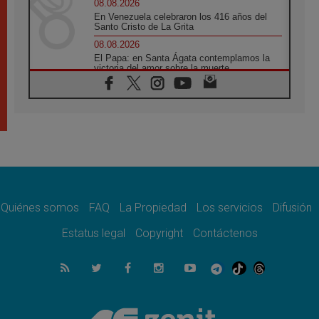
08.08.2026
En Venezuela celebraron los 416 años del
Santo Cristo de La Grita
08.08.2026
El Papa: en Santa Ágata contemplamos la
victoria del amor sobre la muerte
08.08.2026
León XIV visitará el Santuario de la Madre
del Buen Consejo de Genazzano
07.08.2026
Filipinas: el Vicariato Apostólico de Calapán
se convierte en diócesis
07.08.2026
Honduras: Los desplazados invisibles de una
crisis olvidada
Quiénes somos
FAQ
La Propiedad
Los servicios
Difusión
07.08.2026
Bokalic: "En Argentina el Papa León señalará
Estatus legal
Copyright
Contáctenos
el compromiso del cristiano"
07.08.2026
La matanza de niños en Gaza no cesa: 300
muertos en 300 días
07.08.2026
Tagle: La guerra desfigura el mundo, solo la
revelación de Dios lo transfigura