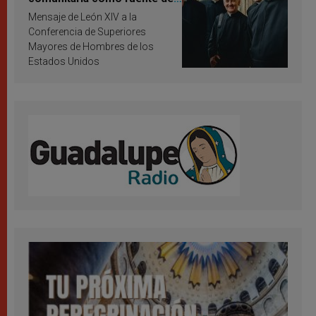
inspiración y santificación
Mensaje de León XIV a la
Conferencia de Superiores
Mayores de Hombres de los
Estados Unidos