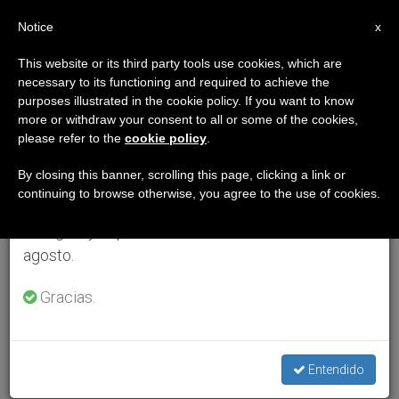
ES
Notice
×
x
Aviso importante
This website or its third party tools use cookies, which are
necessary to its functioning and required to achieve the
Del 27 de julio al 7 de agosto haremos la pausa
purposes illustrated in the cookie policy. If you want to know
anual, aprovechando que en el periodo de verano
more or withdraw your consent to all or some of the cookies,
please refer to the
cookie policy
.
se generan menos informaciones y también el
consumo de las mismas disminuye.
By closing this banner, scrolling this page, clicking a link or
continuing to browse otherwise, you agree to the use of cookies.
Retomamos el trabajo ordinario de las ediciones
en inglés y español de ZENIT el lunes 10 de
agosto.
Gracias.
Entendido