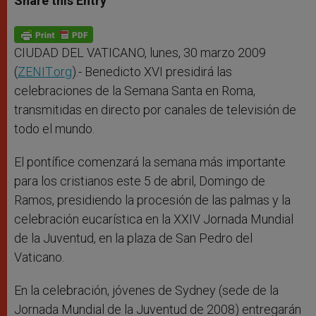
Share this Entry
s
e
b
t
e
A
n
o
e
p
g
o
r
p
e
k
r
CIUDAD DEL VATICANO, lunes, 30 marzo 2009
(
ZENIT.org
).- Benedicto XVI presidirá las
celebraciones de la Semana Santa en Roma,
transmitidas en directo por canales de televisión de
todo el mundo.
El pontífice comenzará la semana más importante
para los cristianos este 5 de abril, Domingo de
Ramos, presidiendo la procesión de las palmas y la
celebración eucarística en la XXIV Jornada Mundial
de la Juventud, en la plaza de San Pedro del
Vaticano.
En la celebración, jóvenes de Sydney (sede de la
Jornada Mundial de la Juventud de 2008) entregarán