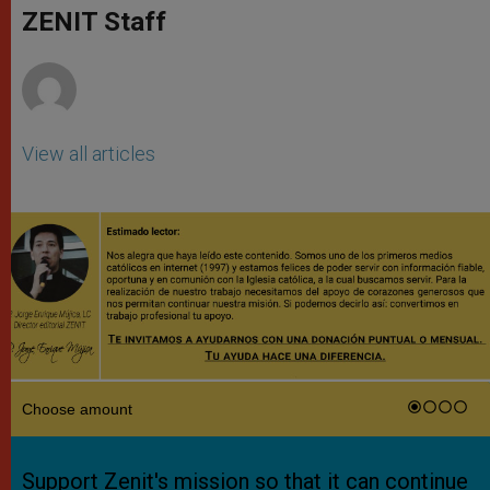
p
g
o
r
ZENIT Staff
p
e
k
r
View all articles