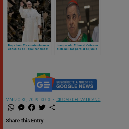
Papa León XIV enmienda error
Inesperado: Tribunal Vaticano
canónico de Papa Francisco:
dicta nulidad parcial de juicio
ahora sí cualquier mujer (o
contra cardenal Becciu y pide
laico) podrá ser gobernador
repetirlo
del Vaticano
MARZO 30, 2009 00:00
CIUDAD DEL VATICANO
W
M
F
T
S
h
e
a
w
h
a
s
c
i
a
t
s
e
t
r
Share this Entry
s
e
b
t
e
A
n
o
e