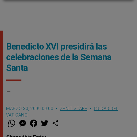
Benedicto XVI presidirá las
celebraciones de la Semana
Santa
–
MARZO 30, 2009 00:00
ZENIT STAFF
CIUDAD DEL
VATICANO
W
M
F
T
S
h
e
a
w
h
a
s
c
i
a
t
s
e
t
r