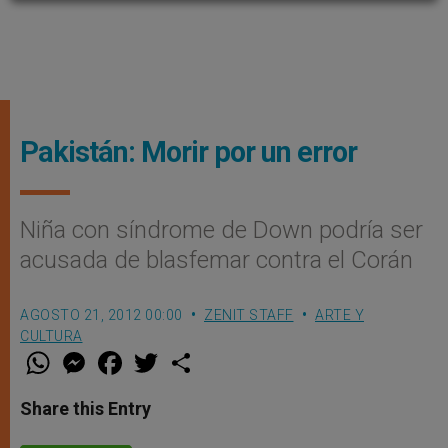
Pakistán: Morir por un error
Niña con síndrome de Down podría ser
acusada de blasfemar contra el Corán
AGOSTO 21, 2012 00:00
ZENIT STAFF
ARTE Y
CULTURA
W
M
F
T
S
h
e
a
w
h
a
s
c
i
a
t
s
e
t
r
Share this Entry
s
e
b
t
e
A
n
o
e