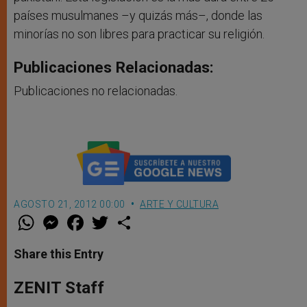
países musulmanes –y quizás más–, donde las
minorías no son libres para practicar su religión.
Publicaciones Relacionadas:
Publicaciones no relacionadas.
AGOSTO 21, 2012 00:00
ARTE Y CULTURA
W
M
F
T
S
h
e
a
w
h
a
s
c
i
a
t
s
e
t
r
Share this Entry
s
e
b
t
e
A
n
o
e
p
g
o
r
ZENIT Staff
p
e
k
r