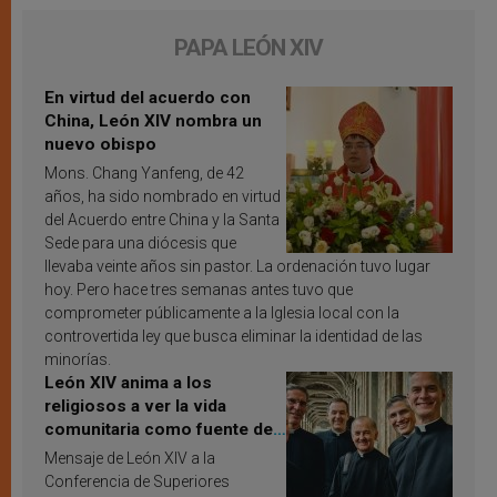
PAPA LEÓN XIV
En virtud del acuerdo con
China, León XIV nombra un
nuevo obispo
Mons. Chang Yanfeng, de 42
años, ha sido nombrado en virtud
del Acuerdo entre China y la Santa
Sede para una diócesis que
llevaba veinte años sin pastor. La ordenación tuvo lugar
hoy. Pero hace tres semanas antes tuvo que
comprometer públicamente a la Iglesia local con la
controvertida ley que busca eliminar la identidad de las
minorías.
León XIV anima a los
religiosos a ver la vida
comunitaria como fuente de
inspiración y santificación
Mensaje de León XIV a la
Conferencia de Superiores