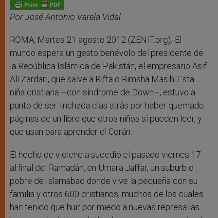
p
g
o
r
p
e
k
r
Por José Antonio Varela Vidal
ROMA, Martes 21 agosto 2012 (ZENIT.org).-El
mundo espera un gesto benévolo del presidente de
la República Islámica de Pakistán, el empresario Asif
Ali Zardari, que salve a Rifta o Rimsha Masih. Esta
niña cristiana –con síndrome de Down–, estuvo a
punto de ser linchada días atrás por haber quemado
páginas de un libro que otros niños sí pueden leer, y
que usan para aprender el Corán.
El hecho de violencia sucedió el pasado viernes 17
al final del Ramadán, en Umara Jaffar, un suburbio
pobre de Islamabad donde vive la pequeña con su
familia y otros 600 cristianos, muchos de los cuales
han tenido que huir por miedo a nuevas represalias.