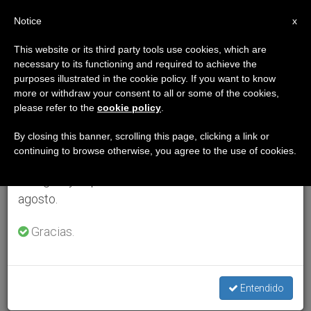
ES
Notice
×
x
Aviso importante
This website or its third party tools use cookies, which are
necessary to its functioning and required to achieve the
Del 27 de julio al 7 de agosto haremos la pausa
purposes illustrated in the cookie policy. If you want to know
anual, aprovechando que en el periodo de verano
more or withdraw your consent to all or some of the cookies,
please refer to the
cookie policy
.
se generan menos informaciones y también el
consumo de las mismas disminuye.
By closing this banner, scrolling this page, clicking a link or
continuing to browse otherwise, you agree to the use of cookies.
Retomamos el trabajo ordinario de las ediciones
en inglés y español de ZENIT el lunes 10 de
agosto.
Gracias.
Entendido