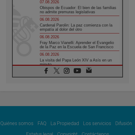
07.08.2026
Obispos de Ecuador: El bien de las familias
no admite premuras legislativas
06.08.2026
Cardenal Parolin: La paz comienza con la
empatía al dolor del otro
06.08.2026
Fray Marco Vianelli: Aprender el Evangelio
de la Paz en la Escuela de San Francisco
06.08.2026
La visita del Papa León XIV a Asís en un
minuto
06.08.2026
El agradecimiento de los jóvenes al Papa:
«Hoy nos sentimos Iglesia»
06.08.2026
Líbano: Reanudan los coloquios en Roma en
medio de tensiones y ataques en el sur del
país
06.08.2026
Hiroshima y Nagasaki, 81 años después.
Comienzan "Diez Días Oración por la Paz"
Quiénes somos
FAQ
La Propiedad
Los servicios
Difusión
06.08.2026
Estatus legal
Copyright
Contáctenos
Pizzaballa en Asís: los cristianos quieren