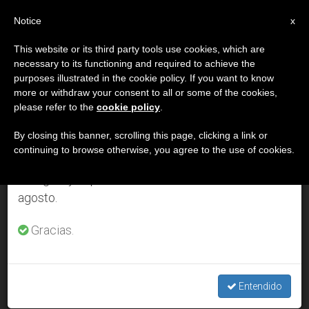
ES
Notice
×
x
Aviso importante
This website or its third party tools use cookies, which are
necessary to its functioning and required to achieve the
Del 27 de julio al 7 de agosto haremos la pausa
DÍA
purposes illustrated in the cookie policy. If you want to know
anual, aprovechando que en el periodo de verano
Abril 15th, 2014
more or withdraw your consent to all or some of the cookies,
please refer to the
cookie policy
.
se generan menos informaciones y también el
consumo de las mismas disminuye.
By closing this banner, scrolling this page, clicking a link or
continuing to browse otherwise, you agree to the use of cookies.
ÚLTIMAS NOTICIAS
Retomamos el trabajo ordinario de las ediciones
en inglés y español de ZENIT el lunes 10 de
agosto.
'"One of us" es la voz de los más débiles ante las
instituciones de la UE'
Gracias.
APR 15, 2014 00:00
IVÁN DE VARGAS
Entendido