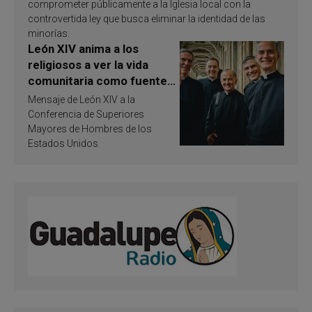
comprometer públicamente a la Iglesia local con la
controvertida ley que busca eliminar la identidad de las
minorías.
León XIV anima a los
religiosos a ver la vida
comunitaria como fuente
de inspiración y
Mensaje de León XIV a la
santificación
Conferencia de Superiores
Mayores de Hombres de los
Estados Unidos