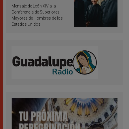
inspiración y santificación
Mensaje de León XIV a la
Conferencia de Superiores
Mayores de Hombres de los
Estados Unidos