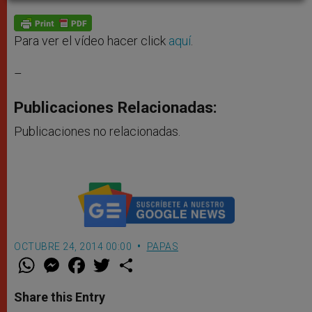
A
n
o
e
p
g
o
r
p
e
k
r
Para ver el vídeo hacer click
aquí
.
–
Publicaciones Relacionadas:
Publicaciones no relacionadas.
OCTUBRE 24, 2014 00:00
PAPAS
W
M
F
T
S
h
e
a
w
h
a
s
c
i
a
t
s
e
t
r
Share this Entry
s
e
b
t
e