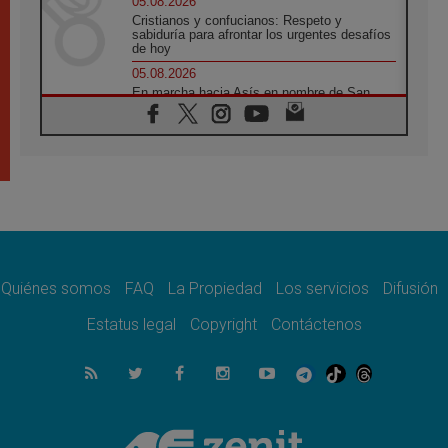
05.08.2026
Cristianos y confucianos: Respeto y
sabiduría para afrontar los urgentes desafíos
de hoy
05.08.2026
En marcha hacia Asís en nombre de San
Francisco, a la espera de León
05.08.2026
Venezuela, Padre Pagniello: "En medio del
dolor, una Iglesia que no se rinde"
05.08.2026
La Fuerza del "Círculo de Héroes" con el
Papa en la Audiencia General
05.08.2026
Nuncio en Ucrania: Preocupa escuchar a
quienes bendicen la guerra
Quiénes somos
FAQ
La Propiedad
Los servicios
Difusión
05.08.2026
Estatus legal
Copyright
Contáctenos
Ucrania: Ataque masivo en Kyiv durante la
noche
05.08.2026
Colombo: "La visita del Papa a Argentina
llevará un mensaje de paz y dignidad
humana"
05.08.2026