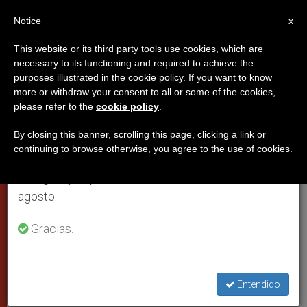
ES
Notice
×
x
Aviso importante
This website or its third party tools use cookies, which are
necessary to its functioning and required to achieve the
Del 27 de julio al 7 de agosto haremos la pausa
purposes illustrated in the cookie policy. If you want to know
El láser rejuvenece las obras de
anual, aprovechando que en el periodo de verano
more or withdraw your consent to all or some of the cookies,
please refer to the
cookie policy
.
se generan menos informaciones y también el
los Museos Vaticanos (Vïdeo)
consumo de las mismas disminuye.
By closing this banner, scrolling this page, clicking a link or
continuing to browse otherwise, you agree to the use of cookies.
Retomamos el trabajo ordinario de las ediciones
Sus laboratorios investigan el láser
en inglés y español de ZENIT el lunes 10 de
sobre materiales poco comunes como
agosto.
plumas
Gracias.
OCTUBRE 24, 2014 00:00
ZENIT STAFF
PAPAS
W
M
F
T
S
h
e
a
w
h
a
s
c
i
a
Entendido
t
s
e
t
r
Share this Entry
s
e
b
t
e