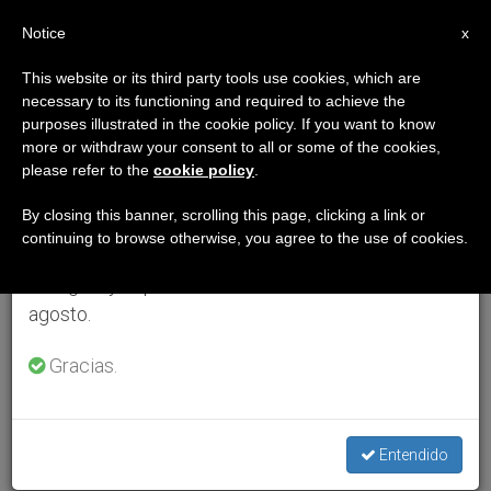
ES
Notice
×
x
Aviso importante
This website or its third party tools use cookies, which are
necessary to its functioning and required to achieve the
Del 27 de julio al 7 de agosto haremos la pausa
purposes illustrated in the cookie policy. If you want to know
anual, aprovechando que en el periodo de verano
more or withdraw your consent to all or some of the cookies,
please refer to the
cookie policy
.
se generan menos informaciones y también el
consumo de las mismas disminuye.
By closing this banner, scrolling this page, clicking a link or
continuing to browse otherwise, you agree to the use of cookies.
Retomamos el trabajo ordinario de las ediciones
en inglés y español de ZENIT el lunes 10 de
agosto.
Gracias.
Entendido