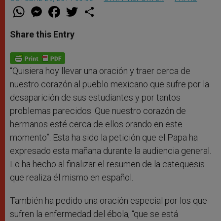
W
M
F
T
S
h
e
a
w
h
a
s
c
i
a
t
s
e
t
r
Share this Entry
s
e
b
t
e
A
n
o
e
p
g
o
r
p
e
k
r
“Quisiera hoy llevar una oración y traer cerca de
nuestro corazón al pueblo mexicano que sufre por la
desaparición de sus estudiantes y por tantos
problemas parecidos. Que nuestro corazón de
hermanos esté cerca de ellos orando en este
momento”. Esta ha sido la petición que el Papa ha
expresado esta mañana durante la audiencia general.
Lo ha hecho al finalizar el resumen de la catequesis
que realiza él mismo en español.
También ha pedido una oración especial por los que
sufren la enfermedad del ébola, “que se está