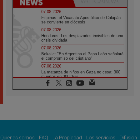
07.08.2026
Filipinas: el Vicariato Apostólico de Calapán
se convierte en diócesis
07.08.2026
Honduras: Los desplazados invisibles de una
crisis olvidada
07.08.2026
Bokalic: "En Argentina el Papa León señalará
el compromiso del cristiano"
07.08.2026
La matanza de niños en Gaza no cesa: 300
muertos en 300 días
07.08.2026
Tagle: La guerra desfigura el mundo, solo la
revelación de Dios lo transfigura
07.08.2026
Presentada la Trienal de Arte de las
Universidades Católicas: «Exercises in
Empathy»
07.08.2026
Fortunatus Nwachukwu: la comunicación
como misión al servicio del Evangelio
Quiénes somos
FAQ
La Propiedad
Los servicios
Difusión