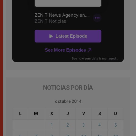
NOTICIAS POR DÍA
octubre 2014
L
M
X
J
V
S
D
1
2
3
4
5