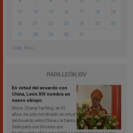
6
7
8
9
10
11
12
13
14
15
16
17
18
19
20
21
22
23
24
25
26
27
28
29
30
31
« Sep
Nov »
PAPA LEÓN XIV
En virtud del acuerdo con
China, León XIV nombra un
nuevo obispo
Mons. Chang Yanfeng, de 42
años, ha sido nombrado en virtud
del Acuerdo entre China y la Santa
Sede para una diócesis que