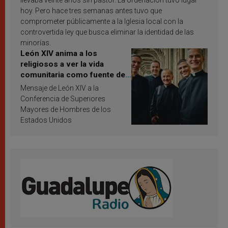
llevaba veinte años sin pastor. La ordenación tuvo lugar
hoy. Pero hace tres semanas antes tuvo que
comprometer públicamente a la Iglesia local con la
controvertida ley que busca eliminar la identidad de las
minorías.
León XIV anima a los
religiosos a ver la vida
comunitaria como fuente de
inspiración y santificación
Mensaje de León XIV a la
Conferencia de Superiores
Mayores de Hombres de los
Estados Unidos