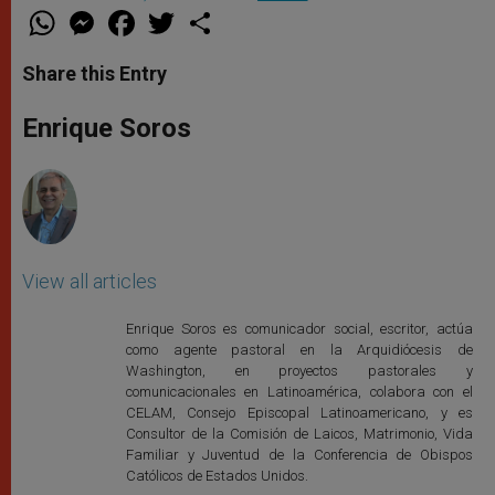
W
M
F
T
S
h
e
a
w
h
a
s
c
i
a
t
s
e
t
r
Share this Entry
s
e
b
t
e
A
n
o
e
p
g
o
r
Enrique Soros
p
e
k
r
View all articles
Enrique Soros es comunicador social, escritor, actúa
como agente pastoral en la Arquidiócesis de
Washington, en proyectos pastorales y
comunicacionales en Latinoamérica, colabora con el
CELAM, Consejo Episcopal Latinoamericano, y es
Consultor de la Comisión de Laicos, Matrimonio, Vida
Familiar y Juventud de la Conferencia de Obispos
Católicos de Estados Unidos.