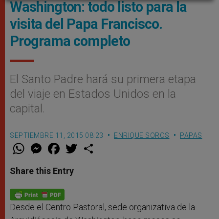
Washington: todo listo para la
visita del Papa Francisco.
Programa completo
El Santo Padre hará su primera etapa
del viaje en Estados Unidos en la
capital.
SEPTIEMBRE 11, 2015 08:23
ENRIQUE SOROS
PAPAS
W
M
F
T
S
h
e
a
w
h
a
s
c
i
a
t
s
e
t
r
Share this Entry
s
e
b
t
e
A
n
o
e
p
g
o
r
p
e
k
r
Desde el Centro Pastoral, sede organizativa de la