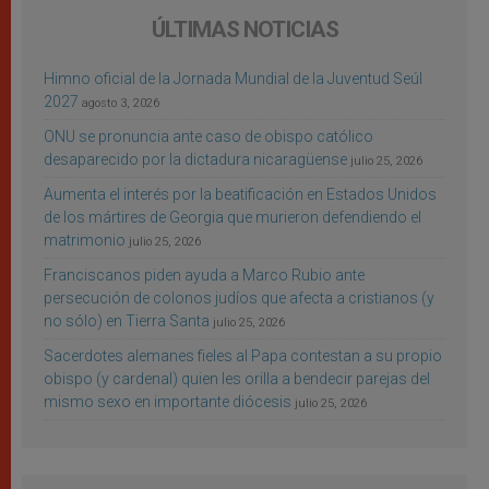
ÚLTIMAS NOTICIAS
Himno oficial de la Jornada Mundial de la Juventud Seúl
2027
agosto 3, 2026
ONU se pronuncia ante caso de obispo católico
desaparecido por la dictadura nicaragüense
julio 25, 2026
Aumenta el interés por la beatificación en Estados Unidos
de los mártires de Georgia que murieron defendiendo el
matrimonio
julio 25, 2026
Franciscanos piden ayuda a Marco Rubio ante
persecución de colonos judíos que afecta a cristianos (y
no sólo) en Tierra Santa
julio 25, 2026
Sacerdotes alemanes fieles al Papa contestan a su propio
obispo (y cardenal) quien les orilla a bendecir parejas del
mismo sexo en importante diócesis
julio 25, 2026