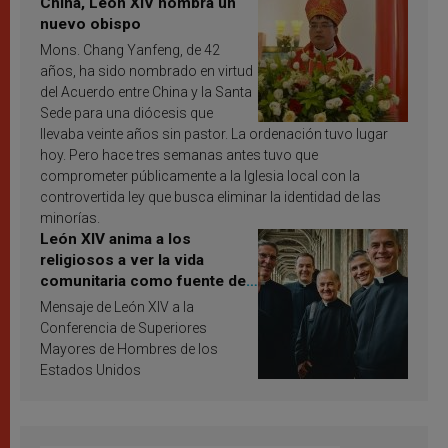
China, León XIV nombra un
nuevo obispo
Mons. Chang Yanfeng, de 42
años, ha sido nombrado en virtud
del Acuerdo entre China y la Santa
Sede para una diócesis que
llevaba veinte años sin pastor. La ordenación tuvo lugar
hoy. Pero hace tres semanas antes tuvo que
comprometer públicamente a la Iglesia local con la
controvertida ley que busca eliminar la identidad de las
minorías.
León XIV anima a los
religiosos a ver la vida
comunitaria como fuente de
inspiración y santificación
Mensaje de León XIV a la
Conferencia de Superiores
Mayores de Hombres de los
Estados Unidos