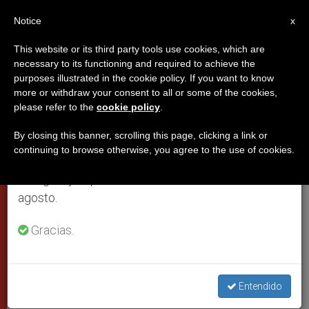
ES
Notice
×
x
Aviso importante
This website or its third party tools use cookies, which are
necessary to its functioning and required to achieve the
Del 27 de julio al 7 de agosto haremos la pausa
PAPAS
purposes illustrated in the cookie policy. If you want to know
anual, aprovechando que en el periodo de verano
more or withdraw your consent to all or some of the cookies,
please refer to the
cookie policy
.
se generan menos informaciones y también el
consumo de las mismas disminuye.
By closing this banner, scrolling this page, clicking a link or
continuing to browse otherwise, you agree to the use of cookies.
Retomamos el trabajo ordinario de las ediciones
en inglés y español de ZENIT el lunes 10 de
agosto.
Gracias.
WIKIMEDIA COMMONS
Entendido