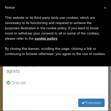
ES
Notice
×
x
Aviso importante
This website or its third party tools use cookies, which are
necessary to its functioning and required to achieve the
Del 27 de julio al 7 de agosto haremos la pausa
purposes illustrated in the cookie policy. If you want to know
9:30, Ciudad de Holguín: reciben
anual, aprovechando que en el periodo de verano
more or withdraw your consent to all or some of the cookies,
please refer to the
cookie policy
.
se generan menos informaciones y también el
al Papa con gran entusiasmo
consumo de las mismas disminuye.
By closing this banner, scrolling this page, clicking a link or
continuing to browse otherwise, you agree to the use of cookies.
Retomamos el trabajo ordinario de las ediciones
Miles de personas le aguardan a los
en inglés y español de ZENIT el lunes 10 de
lados del trayecto que le lleva a la urbe
agosto.
SEPTIEMBRE 21, 2015 14:09
ZENIT STAFF
VIAJES
Gracias.
W
M
F
T
S
h
e
a
w
h
a
s
c
i
a
t
s
e
t
r
Share this Entry
s
e
b
t
e
Entendido
A
n
o
e
p
g
o
r