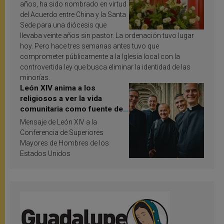
años, ha sido nombrado en virtud
del Acuerdo entre China y la Santa
Sede para una diócesis que
llevaba veinte años sin pastor. La ordenación tuvo lugar
hoy. Pero hace tres semanas antes tuvo que
comprometer públicamente a la Iglesia local con la
controvertida ley que busca eliminar la identidad de las
minorías.
León XIV anima a los
religiosos a ver la vida
comunitaria como fuente de
inspiración y santificación
Mensaje de León XIV a la
Conferencia de Superiores
Mayores de Hombres de los
Estados Unidos