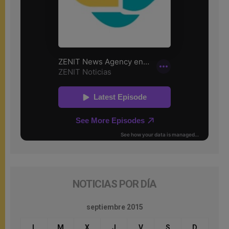
NOTICIAS POR DÍA
septiembre 2015
L
M
X
J
V
S
D