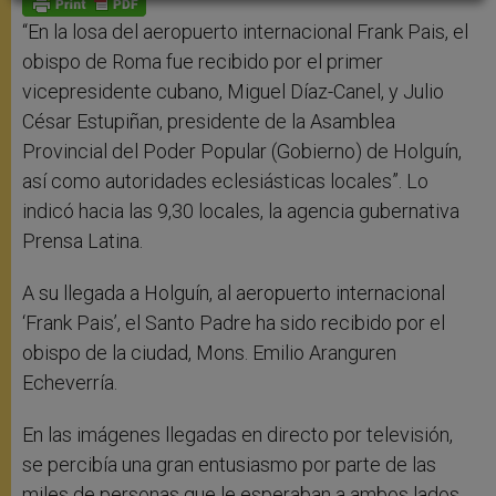
p
e
k
r
“En la losa del aeropuerto internacional Frank Pais, el
obispo de Roma fue recibido por el primer
vicepresidente cubano, Miguel Díaz-Canel, y Julio
César Estupiñan, presidente de la Asamblea
Provincial del Poder Popular (Gobierno) de Holguín,
así como autoridades eclesiásticas locales”. Lo
indicó hacia las 9,30 locales, la agencia gubernativa
Prensa Latina.
A su llegada a Holguín, al aeropuerto internacional
‘Frank Pais’, el Santo Padre ha sido recibido por el
obispo de la ciudad, Mons. Emilio Aranguren
Echeverría.
En las imágenes llegadas en directo por televisión,
se percibía una gran entusiasmo por parte de las
miles de personas que le esperaban a ambos lados