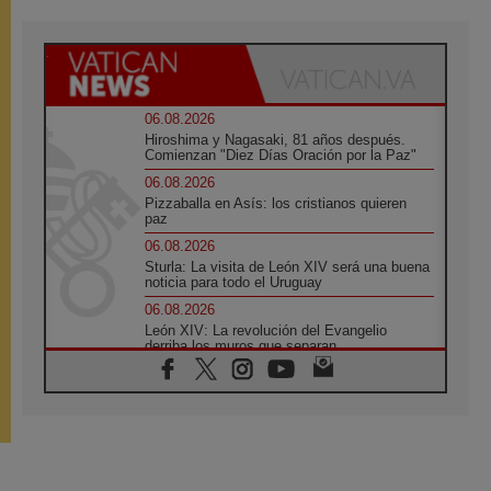
06.08.2026
Hiroshima y Nagasaki, 81 años después.
Comienzan "Diez Días Oración por la Paz"
06.08.2026
Pizzaballa en Asís: los cristianos quieren
paz
06.08.2026
Sturla: La visita de León XIV será una buena
noticia para todo el Uruguay
06.08.2026
León XIV: La revolución del Evangelio
derriba los muros que separan
06.08.2026
La Iglesia en Ceuta: caridad y esperanza
frente al drama migratorio
06.08.2026
La visita del Papa a Perú será un tiempo de
gracia reconciliación y esperanza