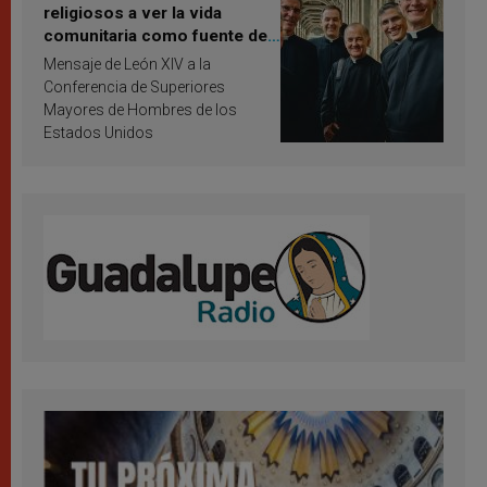
religiosos a ver la vida
comunitaria como fuente de
inspiración y santificación
Mensaje de León XIV a la
Conferencia de Superiores
Mayores de Hombres de los
Estados Unidos