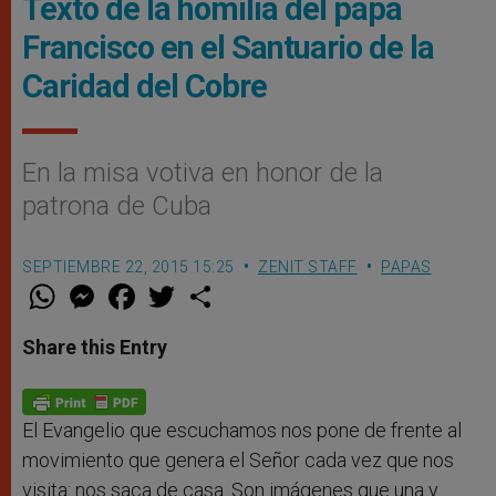
Texto de la homilía del papa
Francisco en el Santuario de la
Caridad del Cobre
En la misa votiva en honor de la
patrona de Cuba
SEPTIEMBRE 22, 2015 15:25
ZENIT STAFF
PAPAS
W
M
F
T
S
h
e
a
w
h
a
s
c
i
a
t
s
e
t
r
Share this Entry
s
e
b
t
e
A
n
o
e
p
g
o
r
p
e
k
r
El Evangelio que escuchamos nos pone de frente al
movimiento que genera el Señor cada vez que nos
visita: nos saca de casa. Son imágenes que una y