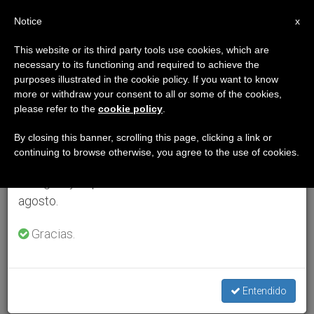
ES
Notice
×
x
Aviso importante
This website or its third party tools use cookies, which are
necessary to its functioning and required to achieve the
Del 27 de julio al 7 de agosto haremos la pausa
purposes illustrated in the cookie policy. If you want to know
anual, aprovechando que en el periodo de verano
more or withdraw your consent to all or some of the cookies,
please refer to the
cookie policy
.
se generan menos informaciones y también el
consumo de las mismas disminuye.
By closing this banner, scrolling this page, clicking a link or
continuing to browse otherwise, you agree to the use of cookies.
Retomamos el trabajo ordinario de las ediciones
en inglés y español de ZENIT el lunes 10 de
agosto.
Gracias.
Entendido