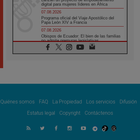
digital para mujeres líderes en África
07.08.2026
Programa oficial del Viaje Apostólico del
Papa León XIV a Francia
07.08.2026
Obispos de Ecuador: El bien de las familias
no admite premuras legislativas
06.08.2026
Cardenal Parolin: La paz comienza con la
empatía al dolor del otro
06.08.2026
Fray Marco Vianelli: Aprender el Evangelio
de la Paz en la Escuela de San Francisco
06.08.2026
La visita del Papa León XIV a Asís en un
minuto
Quiénes somos
FAQ
La Propiedad
Los servicios
Difusión
06.08.2026
El agradecimiento de los jóvenes al Papa:
Estatus legal
Copyright
Contáctenos
«Hoy nos sentimos Iglesia»
06.08.2026
Líbano: Reanudan los coloquios en Roma en
medio de tensiones y ataques en el sur del
país