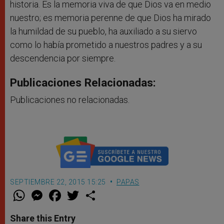
historia. Es la memoria viva de que Dios va en medio
nuestro; es memoria perenne de que Dios ha mirado
la humildad de su pueblo, ha auxiliado a su siervo
como lo había prometido a nuestros padres y a su
descendencia por siempre.
Publicaciones Relacionadas:
Publicaciones no relacionadas.
SEPTIEMBRE 22, 2015 15:25
PAPAS
W
M
F
T
S
h
e
a
w
h
a
s
c
i
a
t
s
e
t
r
Share this Entry
s
e
b
t
e