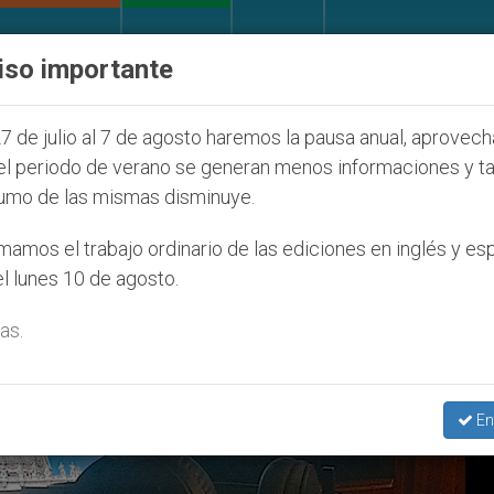
IGLESIA Y MUNDO
DOCUMENTOS
DONATIVOS
iso importante
os que afecta a cristianos (y no sólo) en Tierra Sant
7 de julio al 7 de agosto haremos la pausa anual, aprovec
el periodo de verano se generan menos informaciones y t
umo de las mismas disminuye.
amos el trabajo ordinario de las ediciones en inglés y es
l lunes 10 de agosto.
as.
En