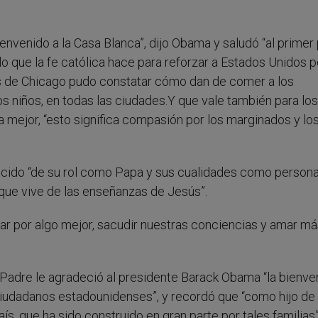
ienvenido a la Casa Blanca”, dijo Obama y saludó “al primer
o que la fe católica hace para reforzar a Estados Unidos p
as de Chicago pudo constatar cómo dan de comer a los
los niños, en todas las ciudades.Y que vale también para los
 mejor, “esto significa compasión por los marginados y lo
ncido “de su rol como Papa y sus cualidades como persona
 que vive de las enseñanzas de Jesús”.
 por algo mejor, sacudir nuestras conciencias y amar más
 Padre le agradeció al presidente Barack Obama “la bienve
iudadanos estadounidenses”, y recordó que “como hijo de
ís, que ha sido construido en gran parte por tales familias”