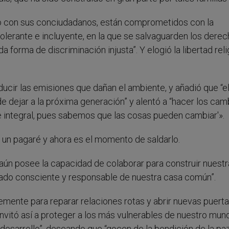
to con sus conciudadanos, están comprometidos con la
lerante e incluyente, en la que se salvaguarden los dere
 forma de discriminación injusta”. Y elogió la libertad reli
ucir las emisiones que dañan el ambiente, y añadió que “e
 dejar a la próxima generación” y alentó a “hacer los cam
 e integral, pues sabemos que las cosas pueden cambiar'».
 un pagaré y ahora es el momento de saldarlo.
 aún posee la capacidad de colaborar para construir nuest
do consciente y responsable de nuestra casa común”.
emente para reparar relaciones rotas y abrir nuevas puerta
nvitó así a proteger a los más vulnerables de nuestro mun
desarrollo”, deseando que “gocen de la bendición de la paz