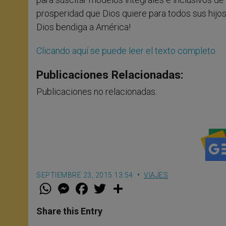
prosperidad que Dios quiere para todos sus hijos
Dios bendiga a América!
Clicando aquí se puede leer el texto completo
Publicaciones Relacionadas:
Publicaciones no relacionadas.
SEPTIEMBRE 23, 2015 13:54
VIAJES
W
M
F
T
S
h
e
a
w
h
a
s
c
i
a
t
s
e
t
r
Share this Entry
s
e
b
t
e
A
n
o
e