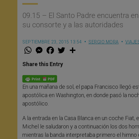
​09.15 – El Santo Padre encuentra e
su consorte y a las autoridades
SEPTIEMBRE 23, 2015 13:54
SERGIO MORA
VIAJE
W
M
F
T
S
h
e
a
w
h
a
s
c
i
a
t
s
e
t
r
Share this Entry
s
e
b
t
e
A
n
o
e
p
g
o
r
p
e
k
​En una mañana de sol, el papa Francisco llegó e
r
apostólica en Washington, en donde pasó la noch
apostólico.
A la entrada en la Casa Blanca en un coche Fiat,
Michel le saludaron y a continuación los dos ho
mientras la banda interpretaba primero el himno d