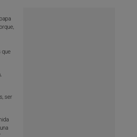
 papa
orque,
s que
,
, ser
nida
 una
.