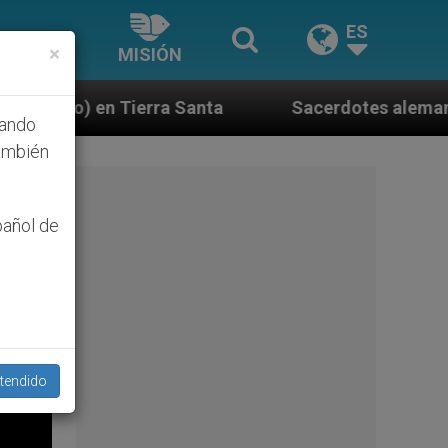
ES
×
MISIÓN
a
Sacerdotes alemanes fieles al Papa contestan
hando
ambién
pañol de
tendido