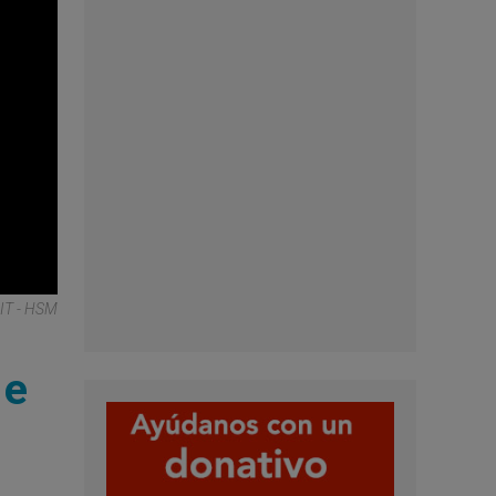
IT - HSM
 e