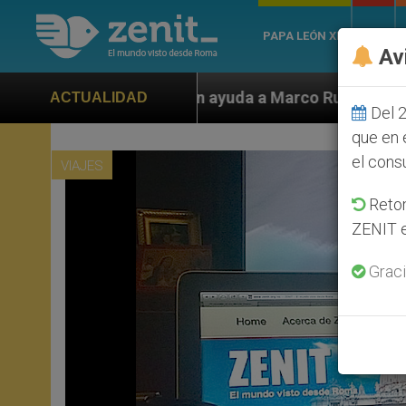
PAPA LEÓN XIV
ROMA
Av
 ayuda a Marco Rubio ante persecución de colonos judí
ACTUALIDAD
Del 2
que en 
el cons
VIAJES
Retom
ZENIT e
Graci