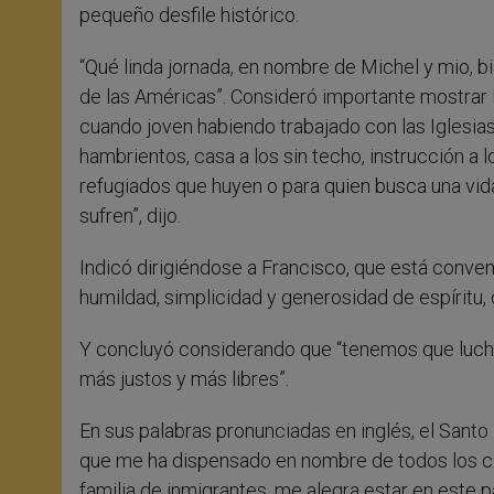
pequeño desfile histórico.
“Qué linda jornada, en nombre de Michel y mio, b
de las Américas”. Consideró importante mostrar l
cuando joven habiendo trabajado con las Iglesi
hambrientos, casa a los sin techo, instrucción a 
refugiados que huyen o para quien busca una vida
sufren”, dijo.
Indicó dirigiéndose a Francisco, que está conve
humildad, simplicidad y generosidad de espíritu,
Y concluyó considerando que “tenemos que luchar
más justos y más libres”.
En sus palabras pronunciadas en inglés, el Santo
que me ha dispensado en nombre de todos los c
familia de inmigrantes, me alegra estar en este pa