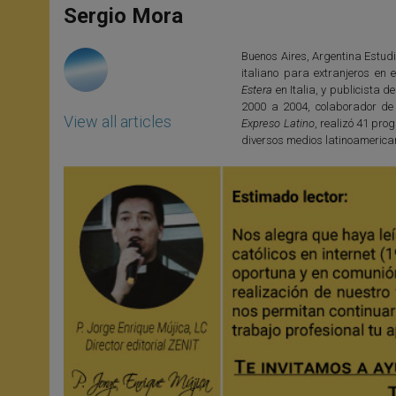
p
g
o
r
Sergio Mora
p
e
k
r
Buenos Aires, Argentina Estudi
italiano para extranjeros en e
Estera
en Italia, y publicista d
2000 a 2004, colaborador de
View all articles
Expreso Latino
, realizó 41 pr
diversos medios latinoamerica