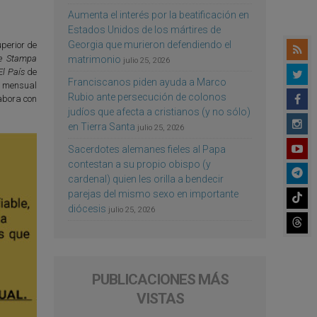
Aumenta el interés por la beatificación en
Estados Unidos de los mártires de
Georgia que murieron defendiendo el
perior de
e Stampa
matrimonio
julio 25, 2026
El País
de
Franciscanos piden ayuda a Marco
l mensual
Rubio ante persecución de colonos
abora con
judíos que afecta a cristianos (y no sólo)
en Tierra Santa
julio 25, 2026
Sacerdotes alemanes fieles al Papa
contestan a su propio obispo (y
cardenal) quien les orilla a bendecir
parejas del mismo sexo en importante
diócesis
julio 25, 2026
PUBLICACIONES MÁS
VISTAS