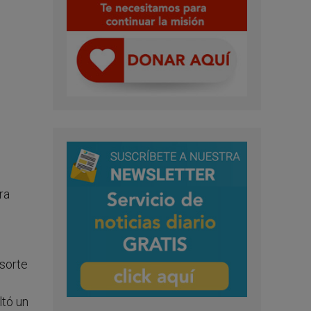
ra
nsorte
ltó un