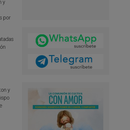
n y
s por
atadas
ión
ton y
bispo
de