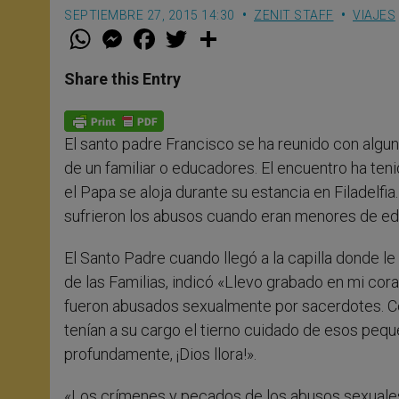
SEPTIEMBRE 27, 2015 14:30
ZENIT STAFF
VIAJES
W
M
F
T
S
h
e
a
w
h
a
s
c
i
a
t
s
e
t
r
Share this Entry
s
e
b
t
e
A
n
o
e
p
g
o
r
p
e
k
El santo padre Francisco se ha reunido con algu
r
de un familiar o educadores. El encuentro ha ten
el Papa se aloja durante su estancia en Filadelf
sufrieron los abusos cuando eran menores de ed
El Santo Padre cuando llegó a la capilla donde l
de las Familias, indicó «Llevo grabado en mi cora
fueron abusados sexualmente por sacerdotes. C
tenían a su cargo el tierno cuidado de esos pequ
profundamente, ¡Dios llora!».
«Los crímenes y pecados de los abusos sexuale