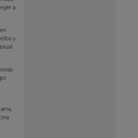
teger a
 en
ellos y
sexual
rsonas
spo
rama,
cina