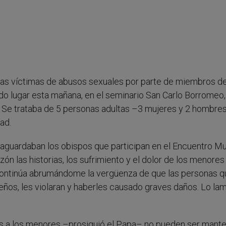
nas víctimas de abusos sexuales por parte de miembros de
ido lugar esta mañana, en el seminario San Carlo Borromeo
ia. Se trataba de 5 personas adultas –3 mujeres y 2 hombr
ad.
e aguardaban los obispos que participan en el Encuentro Mu
zón las historias, los sufrimiento y el dolor de los menores
ontinúa abrumándome la vergüenza de que las personas q
eños, les violaran y haberles causado graves daños. Lo la
s a los menores –prosiguió el Papa– no pueden ser mant