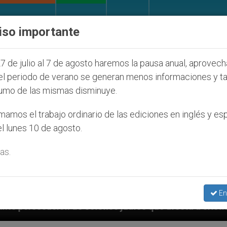
IGLESIA Y MUNDO
DOCUMENTOS
DONATIVOS
iso importante
7 de julio al 7 de agosto haremos la pausa anual, aprovec
el periodo de verano se generan menos informaciones y t
umo de las mismas disminuye.
amos el trabajo ordinario de las ediciones en inglés y es
l lunes 10 de agosto.
as.
En
udíos que afecta a cristianos (y no sólo) en Tierra S