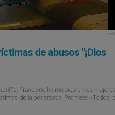
ZEN
víctimas de abusos "¡Dios
adelfia, Francisco ha recibido a tres mujeres
ctimas de la pederastia. Promete: «Todos l