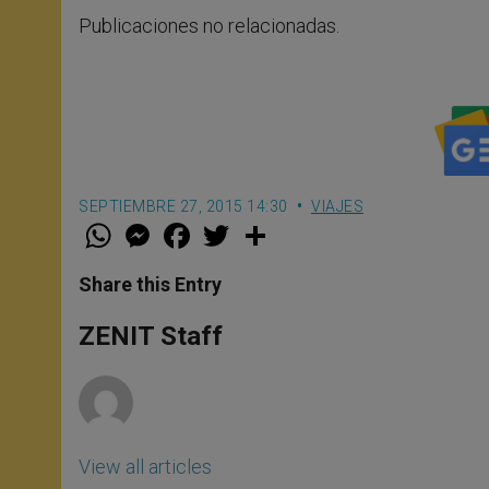
Publicaciones no relacionadas.
SEPTIEMBRE 27, 2015 14:30
VIAJES
W
M
F
T
S
h
e
a
w
h
a
s
c
i
a
t
s
e
t
r
Share this Entry
s
e
b
t
e
A
n
o
e
p
g
o
r
ZENIT Staff
p
e
k
r
View all articles