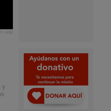
IT - HSM
 y
os