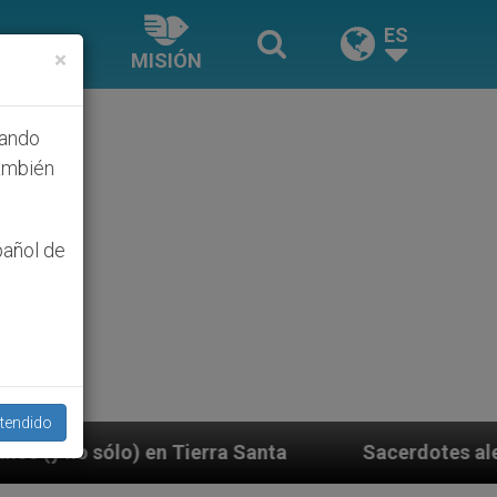
ES
×
MISIÓN
hando
ambién
pañol de
tendido
anta
Sacerdotes alemanes fieles al Papa contest