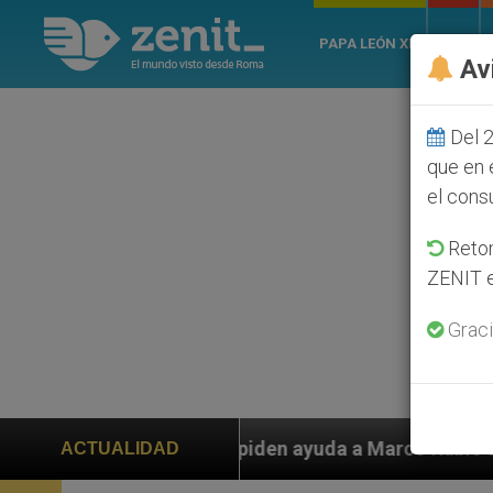
PAPA LEÓN XIV
ROMA
Av
Del 2
que en 
el cons
Retom
ZENIT e
Graci
den ayuda a Marco Rubio ante persecución de colonos j
ACTUALIDAD