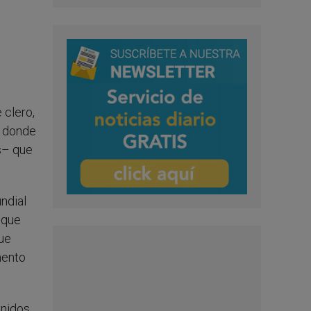
 clero,
, donde
es– que
ndial
 que
ue
mento
enidos