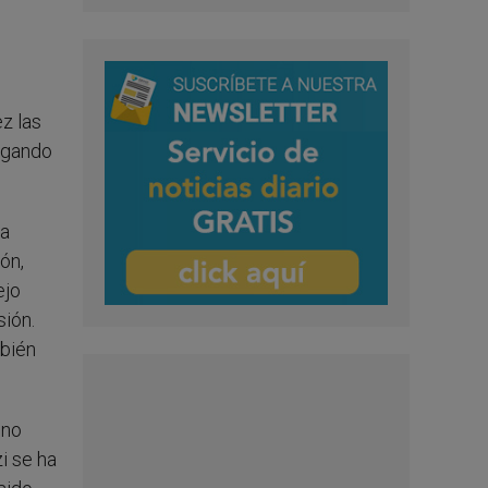
ez las
uzgando
ca
ón,
ejo
sión.
mbién
 no
i se ha