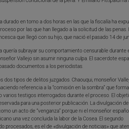
uspensión condicional de la pena. Y Emiliano Fittipaldi ha 
a durado en torno a dos horas en las que la fiscalía ha exp
oceso por las que han llegado a la solicitud de las penas.
cesca que llegó con su hijo, que nació el pasado 14 de jun
 ha quería subrayar su comportamiento censurable durante 
señor Vallejo sin asumir ninguna culpa. El sacerdote espa
r pasado documentos a los periodistas.
los dos tipos de delitos juzgados. Chaouqui, monseñor Valle
haciendo referencia a la “comisión en la sombra” que form
o varios testigos interrogados durante el proceso. El objet
servada para una posterior publicación. La divulgación de
omo un acto de “venganza” porque ni el monseñor español 
icano una vez concluida la labor de la Cosea. El segundo
ndo procesados, es el de «divulgación de noticias» que ate