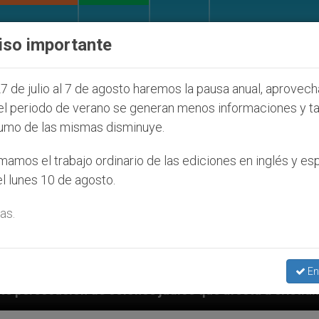
IGLESIA Y MUNDO
DOCUMENTOS
DONATIVOS
iso importante
7 de julio al 7 de agosto haremos la pausa anual, aprovec
el periodo de verano se generan menos informaciones y t
umo de las mismas disminuye.
amos el trabajo ordinario de las ediciones en inglés y es
l lunes 10 de agosto.
as.
En
íos que afecta a cristianos (y no sólo) en Tierra San