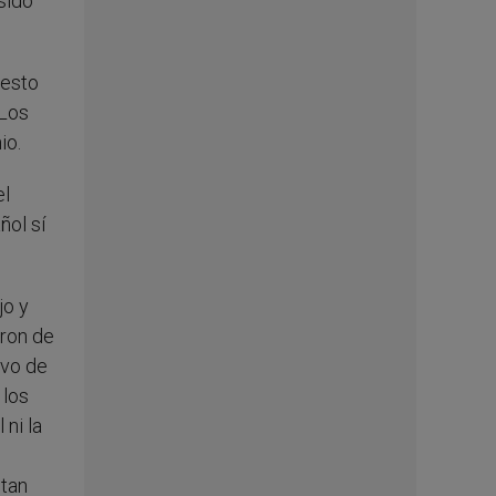
sido
uesto
 Los
io.
el
ñol sí
jo y
aron de
ivo de
 los
ni la
ntan