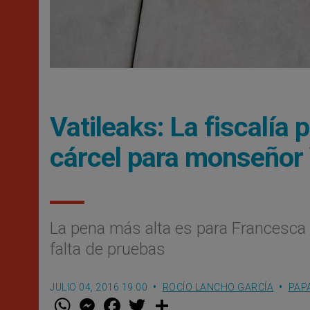
Vatileaks: La fiscalía
cárcel para monseñor 
La pena más alta es para Francesca C
falta de pruebas
JULIO 04, 2016 19:00
ROCÍO LANCHO GARCÍA
PAP
W
M
F
T
S