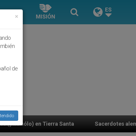
ES
×
MISIÓN
hando
ambién
pañol de
tendido
ta
Sacerdotes alemanes fieles al Papa contestan