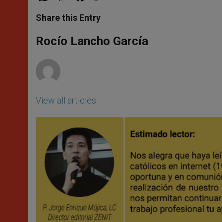
a
s
c
i
a
t
s
e
t
r
Share this Entry
s
e
b
t
e
A
n
o
e
p
g
o
r
Rocío Lancho García
p
e
k
r
View all articles