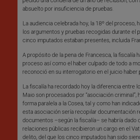
pedido una condena de un año de reclusión, con s
absuelto por insuficiencia de pruebas.
La audiencia celebrada hoy, la 18º del proceso, h
los argumentos y pruebas recogidas durante el pr
cinco imputados estaban presentes, incluida Fran
A propósito de la pena de Francesca, la fiscalía
proceso así como el haber culpado de todo a mon
reconoció en su interrogatorio en el juicio habe
La fiscalía ha recordado hoy la diferencia entre 
Maio son procesados por “asociación criminal”, 
forma paralela a la Cosea, tal y como han indicad
esta asociación sería recopilar documentación re
documentos –según la fiscalía– se habría dado c
relaciones públicas recibieron un cargo en el Vat
delito, del que los cinco imputados han sido sie