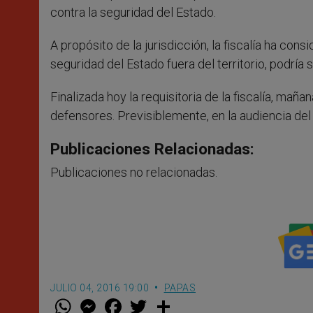
contra la seguridad del Estado.
A propósito de la jurisdicción, la fiscalía ha con
seguridad del Estado fuera del territorio, podría 
Finalizada hoy la requisitoria de la fiscalía, ma
defensores. Previsiblemente, en la audiencia del 
Publicaciones Relacionadas:
Publicaciones no relacionadas.
JULIO 04, 2016 19:00
PAPAS
W
M
F
T
S
h
e
a
w
h