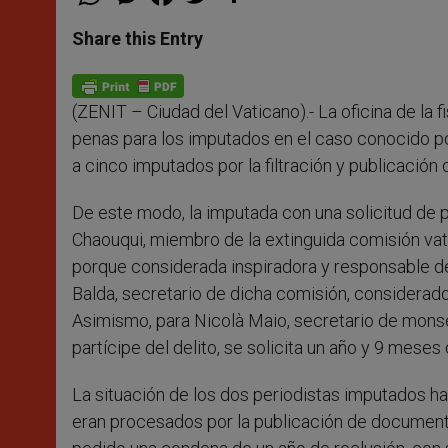
h
e
a
w
h
a
s
c
i
a
t
s
e
t
r
Share this Entry
s
e
b
t
e
A
n
o
e
p
g
o
r
p
e
k
(ZENIT – Ciudad del Vaticano).-
La oficina de la 
r
penas para los imputados en el caso conocido por
a cinco imputados por la filtración y publicaci
De este modo, la imputada con una solicitud de p
Chaouqui, miembro de la extinguida comisión vati
porque considerada inspiradora y responsable d
Balda, secretario de dicha comisión, considerado 
Asimismo, para Nicolà Maio, secretario de monse
partícipe del delito, se solicita un año y 9 meses 
La situación de los dos periodistas imputados ha
eran procesados por la publicación de documentos,