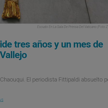
Escudo En La Sala De Prensa Del Vaticano (Foto 
 pide tres años y un mes de
Vallejo
haouqui. El periodista Fittipaldi absuelto p
AS