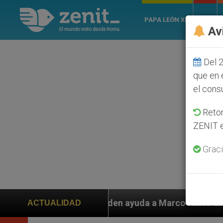
PAPA LEÓN XIV
ROMA
Av
Del 2
que en 
el cons
Retom
ZENIT e
Graci
n ayuda a Marco Rubio ante persecución de colonos jud
ACTUALIDAD