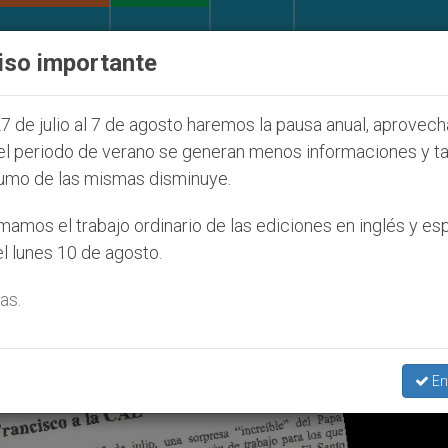
IGLESIA Y MUNDO
DOCUMENTOS
DONATIVOS
iso importante
udíos que afecta a cristianos (y no sólo) en Tierra S
7 de julio al 7 de agosto haremos la pausa anual, aprovec
el periodo de verano se generan menos informaciones y t
umo de las mismas disminuye.
amos el trabajo ordinario de las ediciones en inglés y es
l lunes 10 de agosto.
as.
En