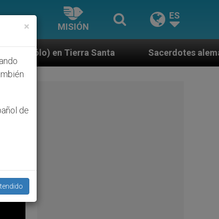
ES
×
MISIÓN
anta
Sacerdotes alemanes fieles al Papa contest
hando
ambién
pañol de
tendido