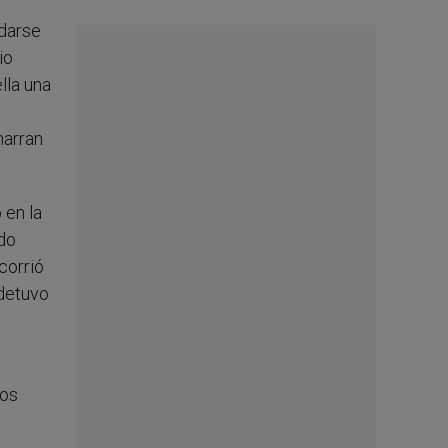
‘darse
io
lla una
narran
 en la
edo
corrió
 detuvo
los