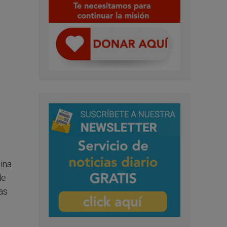
tina
de
as