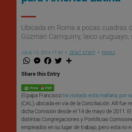
Ubicada en Roma a pocas cuadras de
Gúzman Carriquirry, laico uruguayo,
JULIO 13, 2016 17:30
ZENIT STAFF
PAPAS
W
M
F
T
S
h
e
a
w
h
a
s
c
i
a
t
s
e
t
r
Share this Entry
s
e
b
t
e
A
n
o
e
p
g
o
r
p
e
k
El papa Francisco
ha visitado esta mañana, por 
r
(CAL), ubicada en vía de la Conciliación. Allí fue 
dicha Comisión desde el 14 de mayo de 2011. El 
distintas Congregaciones y Pontificias Comision
empleados en su lugar de trabajo, pero esta no 