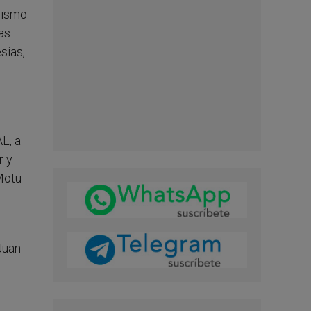
anismo
as
sias,
L, a
r y
Motu
Juan