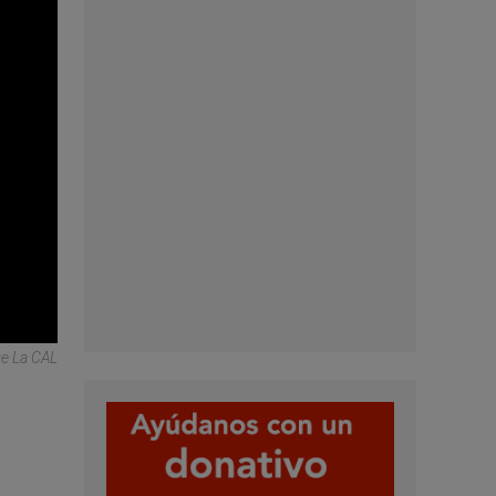
e La CAL
n