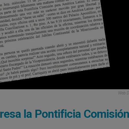
Web D
presa la Pontificia Comisió