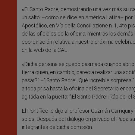
«El Santo Padre, demostrando una vez más su car
un salto’ –como se dice en América Latina– por l
Apostólico, en Vía della Conciliazione n. 1, 4to pi
de las oficiales de la oficina, mientras los dem
coordinación relativa a nuestro próxima celebrac
en la web de la CAL .
«Dicha persona se quedó pasmada cuando abrió y
tierra quien, en cambio, parecía realizar una acc
pasar?” –“¡Santo Padre! ¡Qué increíble sorpresa!
a toda prisa hasta la oficina del Secretario enc
agitada en la puerta: “¡El Santo Padre! ¡Rápido, el 
El Pontífice le dijo al profesor Guzmán Carriquir
solos. Después del diálogo en privado el Papa sal
integrantes de dicha comisión.