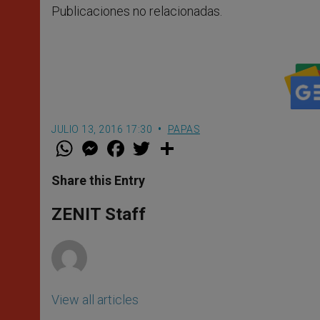
Publicaciones no relacionadas.
JULIO 13, 2016 17:30
PAPAS
W
M
F
T
S
h
e
a
w
h
a
s
c
i
a
t
s
e
t
r
Share this Entry
s
e
b
t
e
A
n
o
e
p
g
o
r
ZENIT Staff
p
e
k
r
View all articles