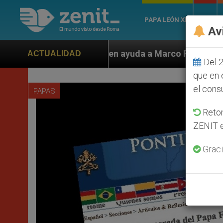
PAPA LEÓN XIV
ROMA
Av
den ayuda a Marco Rubio ante persecución de colonos j
ACTUALIDAD
Del 2
que en 
el cons
PAPAS
Retom
ZENIT e
Graci