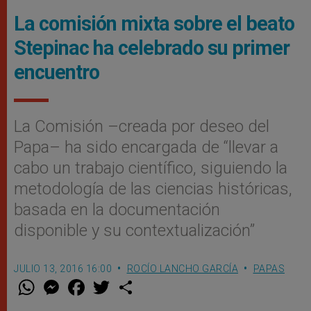
La comisión mixta sobre el beato
Stepinac ha celebrado su primer
encuentro
La Comisión –creada por deseo del
Papa– ha sido encargada de “llevar a
cabo un trabajo científico, siguiendo la
metodología de las ciencias históricas,
basada en la documentación
disponible y su contextualización”
JULIO 13, 2016 16:00
ROCÍO LANCHO GARCÍA
PAPAS
W
M
F
T
S
h
e
a
w
h
a
s
c
i
a