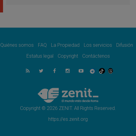
del Buen Consejo de Genazzano
07.08.2026
Filipinas: el Vicariato Apostólico de Calapán
se convierte en diócesis
07.08.2026
Honduras: Los desplazados invisibles de una
crisis olvidada
Quiénes somos
FAQ
La Propiedad
Los servicios
Difusión
07.08.2026
Bokalic: "En Argentina el Papa León señalará
Estatus legal
Copyright
Contáctenos
el compromiso del cristiano"
07.08.2026
La matanza de niños en Gaza no cesa: 300
muertos en 300 días
07.08.2026
Tagle: La guerra desfigura el mundo, solo la
revelación de Dios lo transfigura
Copyright © 2026 ZENIT. All Rights Reserved.
https://es.zenit.org