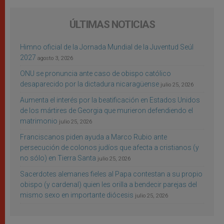
ÚLTIMAS NOTICIAS
Himno oficial de la Jornada Mundial de la Juventud Seúl
2027
agosto 3, 2026
ONU se pronuncia ante caso de obispo católico
desaparecido por la dictadura nicaragüense
julio 25, 2026
Aumenta el interés por la beatificación en Estados Unidos
de los mártires de Georgia que murieron defendiendo el
matrimonio
julio 25, 2026
Franciscanos piden ayuda a Marco Rubio ante
persecución de colonos judíos que afecta a cristianos (y
no sólo) en Tierra Santa
julio 25, 2026
Sacerdotes alemanes fieles al Papa contestan a su propio
obispo (y cardenal) quien les orilla a bendecir parejas del
mismo sexo en importante diócesis
julio 25, 2026