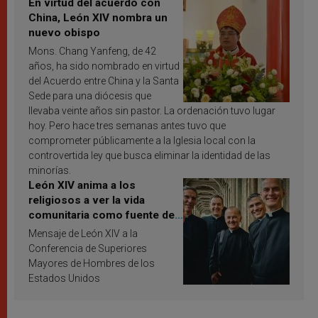
En virtud del acuerdo con
China, León XIV nombra un
nuevo obispo
Mons. Chang Yanfeng, de 42
años, ha sido nombrado en virtud
del Acuerdo entre China y la Santa
Sede para una diócesis que
llevaba veinte años sin pastor. La ordenación tuvo lugar
hoy. Pero hace tres semanas antes tuvo que
comprometer públicamente a la Iglesia local con la
controvertida ley que busca eliminar la identidad de las
minorías.
León XIV anima a los
religiosos a ver la vida
comunitaria como fuente de
inspiración y santificación
Mensaje de León XIV a la
Conferencia de Superiores
Mayores de Hombres de los
Estados Unidos