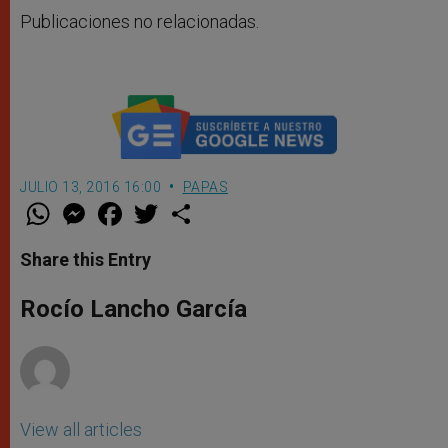
Publicaciones no relacionadas.
JULIO 13, 2016 16:00
PAPAS
W
M
F
T
S
h
e
a
w
h
a
s
c
i
a
t
s
e
t
r
Share this Entry
s
e
b
t
e
A
n
o
e
p
g
o
r
Rocío Lancho García
p
e
k
r
View all articles