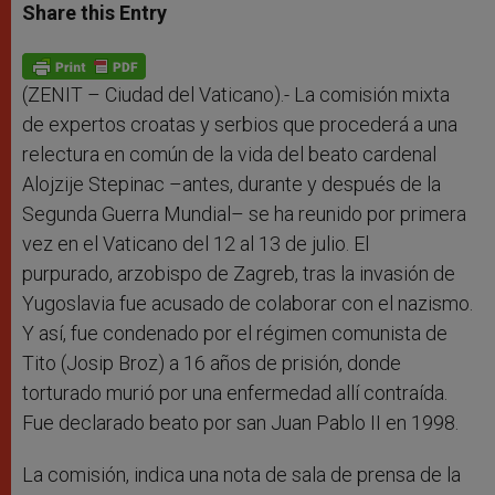
t
s
e
t
r
Share this Entry
s
e
b
t
e
A
n
o
e
p
g
o
r
p
e
k
r
(ZENIT – Ciudad del Vaticano).- La comisión mixta
de expertos croatas y serbios que procederá a una
relectura en común de la vida del beato cardenal
Alojzije Stepinac –antes, durante y después de la
Segunda Guerra Mundial– se ha reunido por primera
vez en el Vaticano del 12 al 13 de julio. El
purpurado,
arzobispo de Zagreb,
tras la invasión de
Yugoslavia fue acusado de colaborar con el nazismo.
Y así,
fue condenado por el régimen comunista de
Tito (Josip Broz) a 16 años de prisión, donde
torturado murió por una enfermedad allí contraída.
Fue declarado beato por san Juan Pablo II en 1998.
La comisión, indica una nota de sala de prensa de la