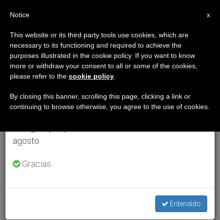
ES
Notice
×
x
Aviso importante
This website or its third party tools use cookies, which are
necessary to its functioning and required to achieve the
Del 27 de julio al 7 de agosto haremos la pausa
purposes illustrated in the cookie policy. If you want to know
anual, aprovechando que en el periodo de verano
more or withdraw your consent to all or some of the cookies,
please refer to the
cookie policy
.
se generan menos informaciones y también el
consumo de las mismas disminuye.
By closing this banner, scrolling this page, clicking a link or
continuing to browse otherwise, you agree to the use of cookies.
Retomamos el trabajo ordinario de las ediciones
en inglés y español de ZENIT el lunes 10 de
agosto.
Gracias.
Entendido