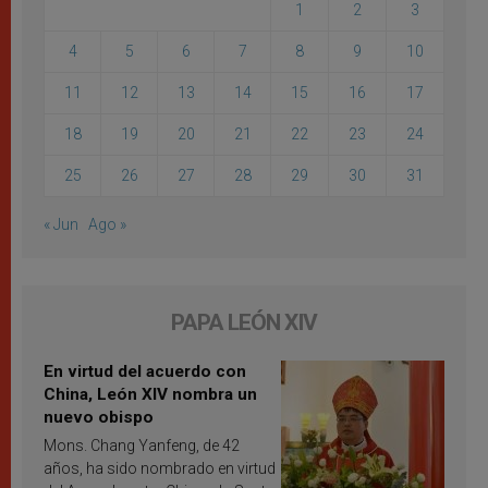
1
2
3
4
5
6
7
8
9
10
11
12
13
14
15
16
17
18
19
20
21
22
23
24
25
26
27
28
29
30
31
« Jun
Ago »
PAPA LEÓN XIV
En virtud del acuerdo con
China, León XIV nombra un
nuevo obispo
Mons. Chang Yanfeng, de 42
años, ha sido nombrado en virtud