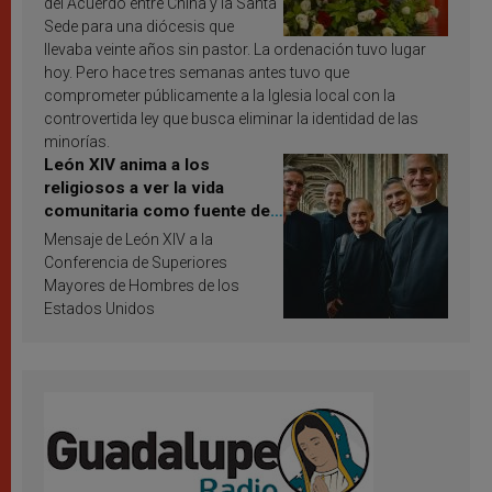
del Acuerdo entre China y la Santa
Sede para una diócesis que
llevaba veinte años sin pastor. La ordenación tuvo lugar
hoy. Pero hace tres semanas antes tuvo que
comprometer públicamente a la Iglesia local con la
controvertida ley que busca eliminar la identidad de las
minorías.
León XIV anima a los
religiosos a ver la vida
comunitaria como fuente de
inspiración y santificación
Mensaje de León XIV a la
Conferencia de Superiores
Mayores de Hombres de los
Estados Unidos