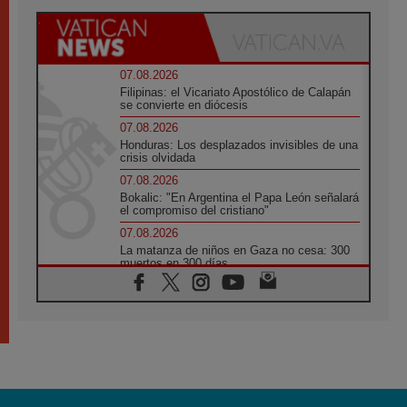
07.08.2026
Filipinas: el Vicariato Apostólico de Calapán
se convierte en diócesis
07.08.2026
Honduras: Los desplazados invisibles de una
crisis olvidada
07.08.2026
Bokalic: "En Argentina el Papa León señalará
el compromiso del cristiano"
07.08.2026
La matanza de niños en Gaza no cesa: 300
muertos en 300 días
07.08.2026
Tagle: La guerra desfigura el mundo, solo la
revelación de Dios lo transfigura
07.08.2026
Presentada la Trienal de Arte de las
Universidades Católicas: «Exercises in
Empathy»
07.08.2026