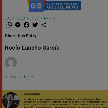
JULIO 15, 2016 14:37
PAPAS
W
M
F
T
S
h
e
a
w
h
a
s
c
i
a
t
s
e
t
r
Share this Entry
s
e
b
t
e
A
n
o
e
p
g
o
r
Rocío Lancho García
p
e
k
r
View all articles