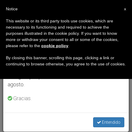
ES
Notice
×
x
Aviso importante
This website or its third party tools use cookies, which are
necessary to its functioning and required to achieve the
Del 27 de julio al 7 de agosto haremos la pausa
purposes illustrated in the cookie policy. If you want to know
anual, aprovechando que en el periodo de verano
more or withdraw your consent to all or some of the cookies,
please refer to the
cookie policy
.
se generan menos informaciones y también el
consumo de las mismas disminuye.
By closing this banner, scrolling this page, clicking a link or
continuing to browse otherwise, you agree to the use of cookies.
Retomamos el trabajo ordinario de las ediciones
en inglés y español de ZENIT el lunes 10 de
agosto.
Gracias.
Entendido