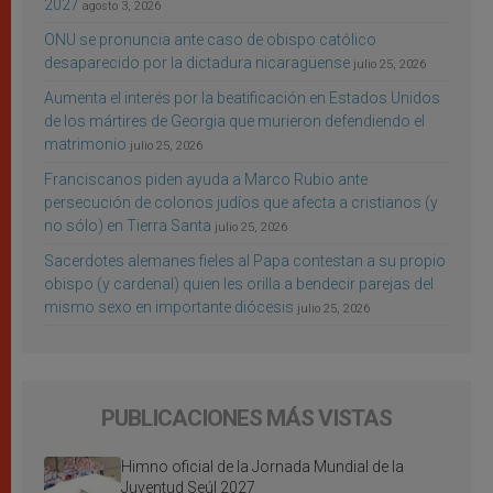
2027
agosto 3, 2026
ONU se pronuncia ante caso de obispo católico
desaparecido por la dictadura nicaragüense
julio 25, 2026
Aumenta el interés por la beatificación en Estados Unidos
de los mártires de Georgia que murieron defendiendo el
matrimonio
julio 25, 2026
Franciscanos piden ayuda a Marco Rubio ante
persecución de colonos judíos que afecta a cristianos (y
no sólo) en Tierra Santa
julio 25, 2026
Sacerdotes alemanes fieles al Papa contestan a su propio
obispo (y cardenal) quien les orilla a bendecir parejas del
mismo sexo en importante diócesis
julio 25, 2026
PUBLICACIONES MÁS VISTAS
Himno oficial de la Jornada Mundial de la
Juventud Seúl 2027