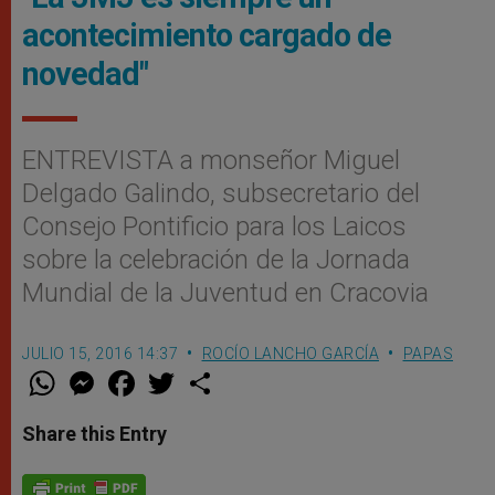
acontecimiento cargado de
novedad"
ENTREVISTA a monseñor Miguel
Delgado Galindo, subsecretario del
Consejo Pontificio para los Laicos
sobre la celebración de la Jornada
Mundial de la Juventud en Cracovia
JULIO 15, 2016 14:37
ROCÍO LANCHO GARCÍA
PAPAS
W
M
F
T
S
h
e
a
w
h
a
s
c
i
a
t
s
e
t
r
Share this Entry
s
e
b
t
e
A
n
o
e
p
g
o
r