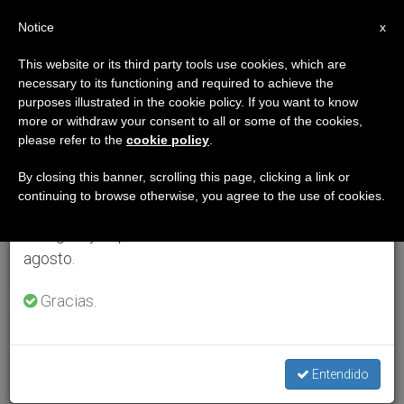
ES
Notice
×
x
Aviso importante
This website or its third party tools use cookies, which are
necessary to its functioning and required to achieve the
Del 27 de julio al 7 de agosto haremos la pausa
purposes illustrated in the cookie policy. If you want to know
anual, aprovechando que en el periodo de verano
more or withdraw your consent to all or some of the cookies,
please refer to the
cookie policy
.
se generan menos informaciones y también el
consumo de las mismas disminuye.
By closing this banner, scrolling this page, clicking a link or
continuing to browse otherwise, you agree to the use of cookies.
Retomamos el trabajo ordinario de las ediciones
en inglés y español de ZENIT el lunes 10 de
agosto.
Gracias.
Entendido