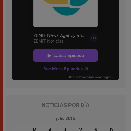
NOTICIAS POR DÍA
julio 2016
L
M
X
J
V
S
D