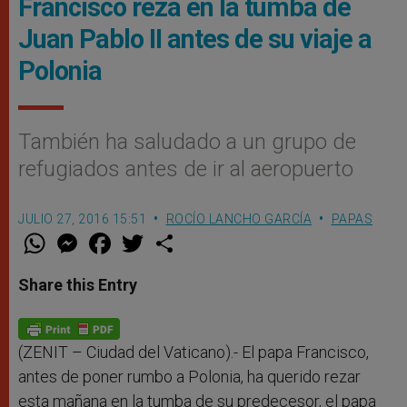
Francisco reza en la tumba de
Juan Pablo II antes de su viaje a
Polonia
También ha saludado a un grupo de
refugiados antes de ir al aeropuerto
JULIO 27, 2016 15:51
ROCÍO LANCHO GARCÍA
PAPAS
W
M
F
T
S
h
e
a
w
h
a
s
c
i
a
t
s
e
t
r
Share this Entry
s
e
b
t
e
A
n
o
e
p
g
o
r
p
e
k
r
(ZENIT – Ciudad del Vaticano).-
El papa Francisco,
antes de poner rumbo a Polonia, ha querido rezar
esta mañana en la tumba de su predecesor, el papa