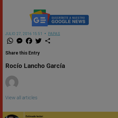
JULIO 27, 2016 15:51
PAPAS
W
M
F
T
S
h
e
a
w
h
a
s
c
i
a
t
s
e
t
r
Share this Entry
s
e
b
t
e
A
n
o
e
p
g
o
r
Rocío Lancho García
p
e
k
r
View all articles