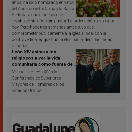
años, ha sido nombrado en virtud
del Acuerdo entre China y la Santa
Sede para una diócesis que
llevaba veinte años sin pastor. La ordenación tuvo lugar
hoy. Pero hace tres semanas antes tuvo que
comprometer públicamente a la Iglesia local con la
controvertida ley que busca eliminar la identidad de las
minorías.
León XIV anima a los
religiosos a ver la vida
comunitaria como fuente de
inspiración y santificación
Mensaje de León XIV a la
Conferencia de Superiores
Mayores de Hombres de los
Estados Unidos