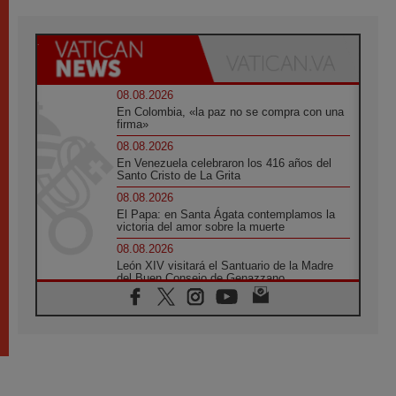
08.08.2026
En Colombia, «la paz no se compra con una
firma»
08.08.2026
En Venezuela celebraron los 416 años del
Santo Cristo de La Grita
08.08.2026
El Papa: en Santa Ágata contemplamos la
victoria del amor sobre la muerte
08.08.2026
León XIV visitará el Santuario de la Madre
del Buen Consejo de Genazzano
07.08.2026
Filipinas: el Vicariato Apostólico de Calapán
se convierte en diócesis
07.08.2026
Honduras: Los desplazados invisibles de una
crisis olvidada