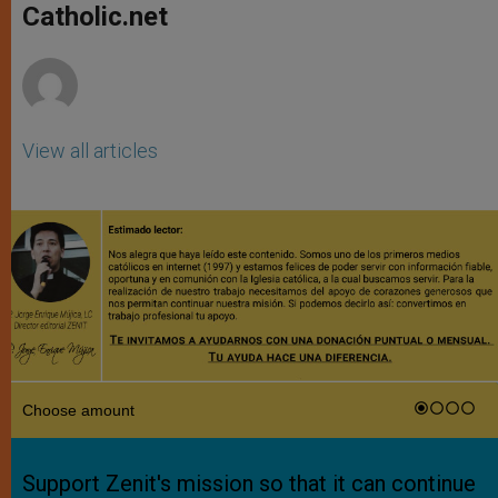
p
g
o
r
Catholic.net
p
e
k
r
View all articles