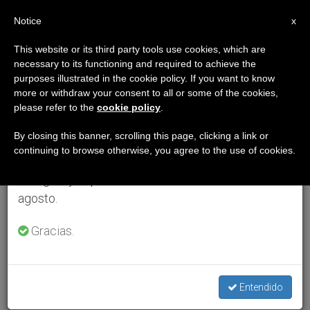
ES
Notice
×
x
Aviso importante
This website or its third party tools use cookies, which are
necessary to its functioning and required to achieve the
Del 27 de julio al 7 de agosto haremos la pausa
purposes illustrated in the cookie policy. If you want to know
anual, aprovechando que en el periodo de verano
more or withdraw your consent to all or some of the cookies,
please refer to the
cookie policy
.
se generan menos informaciones y también el
consumo de las mismas disminuye.
By closing this banner, scrolling this page, clicking a link or
continuing to browse otherwise, you agree to the use of cookies.
Retomamos el trabajo ordinario de las ediciones
en inglés y español de ZENIT el lunes 10 de
agosto.
Gracias.
Entendido