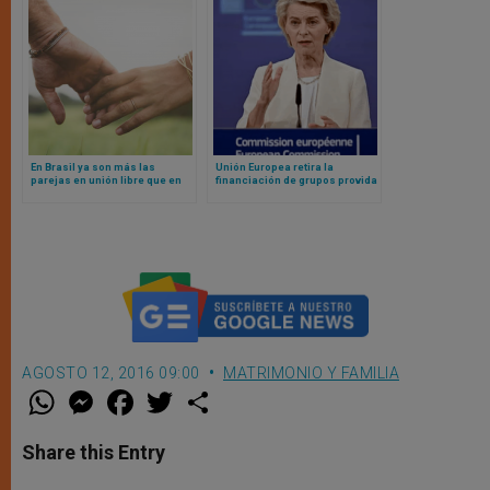
En Brasil ya son más las
Unión Europea retira la
parejas en unión libre que en
financiación de grupos provida
matrimonio: esto dicen los
datos
AGOSTO 12, 2016 09:00
MATRIMONIO Y FAMILIA
W
M
F
T
S
h
e
a
w
h
a
s
c
i
a
t
s
e
t
r
Share this Entry
s
e
b
t
e
A
n
o
e