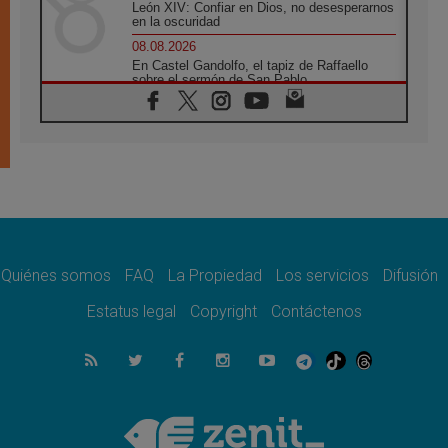
León XIV: Confiar en Dios, no desesperarnos
en la oscuridad
08.08.2026
En Castel Gandolfo, el tapiz de Raffaello
sobre el sermón de San Pablo
08.08.2026
En Colombia, «la paz no se compra con una
firma»
08.08.2026
En Venezuela celebraron los 416 años del
Santo Cristo de La Grita
08.08.2026
El Papa: en Santa Ágata contemplamos la
victoria del amor sobre la muerte
Quiénes somos
FAQ
La Propiedad
Los servicios
Difusión
08.08.2026
León XIV visitará el Santuario de la Madre
Estatus legal
Copyright
Contáctenos
del Buen Consejo de Genazzano
07.08.2026
Filipinas: el Vicariato Apostólico de Calapán
se convierte en diócesis
07.08.2026
Honduras: Los desplazados invisibles de una
crisis olvidada