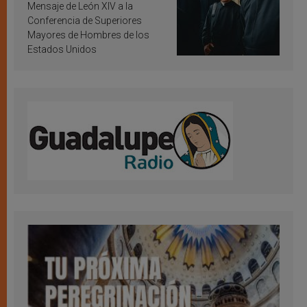
inspiración y santificación
Mensaje de León XIV a la
Conferencia de Superiores
Mayores de Hombres de los
Estados Unidos