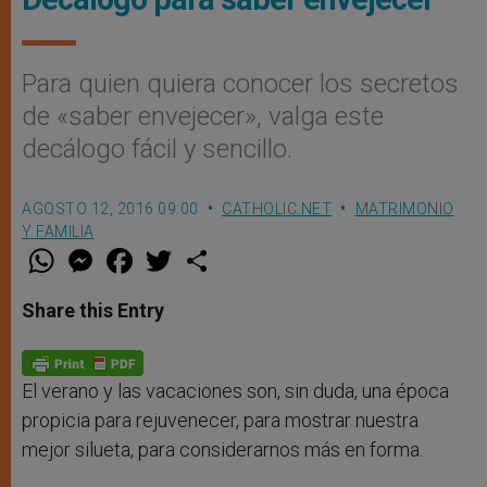
Para quien quiera conocer los secretos
de «saber envejecer», valga este
decálogo fácil y sencillo.
AGOSTO 12, 2016 09:00
CATHOLIC.NET
MATRIMONIO
Y FAMILIA
W
M
F
T
S
h
e
a
w
h
a
s
c
i
a
t
s
e
t
r
Share this Entry
s
e
b
t
e
A
n
o
e
p
g
o
r
p
e
k
r
El verano y las vacaciones son, sin duda, una época
propicia para rejuvenecer, para mostrar nuestra
mejor silueta, para considerarnos más en forma.