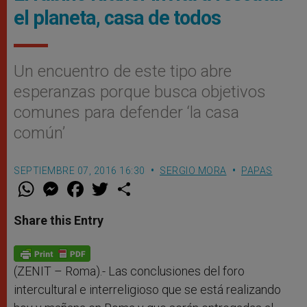
el planeta, casa de todos
Un encuentro de este tipo abre
esperanzas porque busca objetivos
comunes para defender ‘la casa
común’
SEPTIEMBRE 07, 2016 16:30
SERGIO MORA
PAPAS
W
M
F
T
S
h
e
a
w
h
a
s
c
i
a
t
s
e
t
r
Share this Entry
s
e
b
t
e
A
n
o
e
p
g
o
r
p
e
k
r
(ZENIT – Roma).- Las conclusiones del foro
intercultural e interreligioso que se está realizando