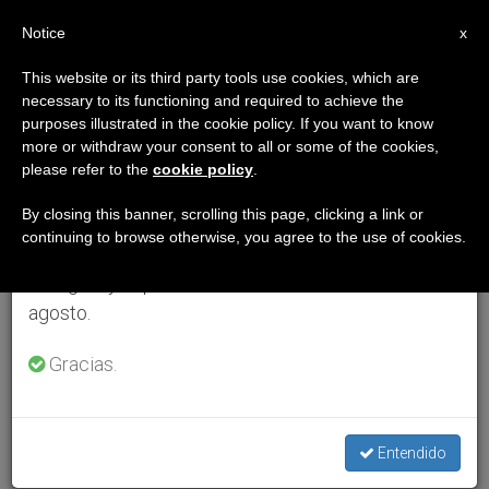
ES
Notice
×
x
Aviso importante
This website or its third party tools use cookies, which are
necessary to its functioning and required to achieve the
Del 27 de julio al 7 de agosto haremos la pausa
purposes illustrated in the cookie policy. If you want to know
anual, aprovechando que en el periodo de verano
more or withdraw your consent to all or some of the cookies,
please refer to the
cookie policy
.
se generan menos informaciones y también el
consumo de las mismas disminuye.
By closing this banner, scrolling this page, clicking a link or
continuing to browse otherwise, you agree to the use of cookies.
Retomamos el trabajo ordinario de las ediciones
en inglés y español de ZENIT el lunes 10 de
agosto.
Gracias.
Entendido