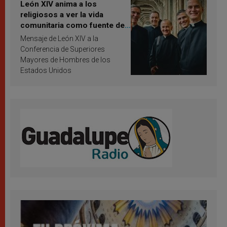
León XIV anima a los
religiosos a ver la vida
comunitaria como fuente de
inspiración y santificación
Mensaje de León XIV a la
Conferencia de Superiores
Mayores de Hombres de los
Estados Unidos