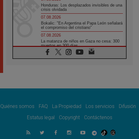
Honduras: Los desplazados invisibles de una
crisis olvidada
07.08.2026
Bokalic: "En Argentina el Papa León señalará
el compromiso del cristiano"
07.08.2026
La matanza de niños en Gaza no cesa: 300
muertos en 300 días
07.08.2026
Tagle: La guerra desfigura el mundo, solo la
revelación de Dios lo transfigura
07.08.2026
Presentada la Trienal de Arte de las
Universidades Católicas: «Exercises in
Empathy»
07.08.2026
Fortunatus Nwachukwu: la comunicación
como misión al servicio del Evangelio
Quiénes somos
FAQ
La Propiedad
Los servicios
Difusión
07.08.2026
Estatus legal
Copyright
Contáctenos
SIGNIS 2026, dar voz a las religiosas en el
espacio público
07.08.2026
Lanzan un proyecto de empoderamiento