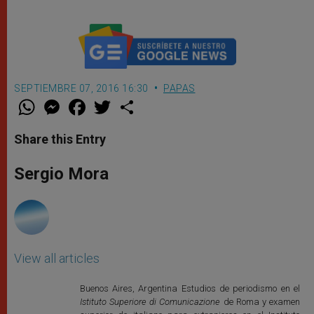
SEPTIEMBRE 07, 2016 16:30
PAPAS
W
M
F
T
S
h
e
a
w
h
a
s
c
i
a
t
s
e
t
r
Share this Entry
s
e
b
t
e
A
n
o
e
p
g
o
r
Sergio Mora
p
e
k
r
View all articles
Buenos Aires, Argentina Estudios de periodismo en el
Istituto Superiore di Comunicazione
de Roma y examen