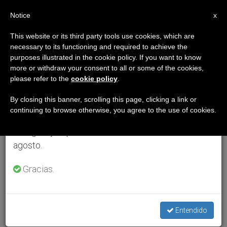
ES
Notice
×
x
Aviso importante
This website or its third party tools use cookies, which are
necessary to its functioning and required to achieve the
Del 27 de julio al 7 de agosto haremos la pausa
purposes illustrated in the cookie policy. If you want to know
anual, aprovechando que en el periodo de verano
more or withdraw your consent to all or some of the cookies,
please refer to the
cookie policy
.
se generan menos informaciones y también el
consumo de las mismas disminuye.
By closing this banner, scrolling this page, clicking a link or
continuing to browse otherwise, you agree to the use of cookies.
Retomamos el trabajo ordinario de las ediciones
en inglés y español de ZENIT el lunes 10 de
agosto.
Gracias.
Entendido