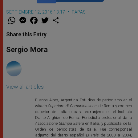
SEPTIEMBRE 12, 2016 13:17
PAPAS
W
M
F
T
S
h
e
a
w
h
a
s
c
i
a
t
s
e
t
r
Share this Entry
s
e
b
t
e
A
n
o
e
p
g
o
r
Sergio Mora
p
e
k
r
View all articles
Buenos Aires, Argentina Estudios de periodismo en el
Istituto Superiore di Comunicazione
de Roma y examen
superior de italiano para extranjeros en el Instituto
Dante Alighieri de Roma. Periodista profesional de la
Associazione Stampa Estera
en Italia, y publicista de la
Orden de periodistas de Italia. Fue corresponsal
adjunto del diario español
El País
de 2000 a 2004,