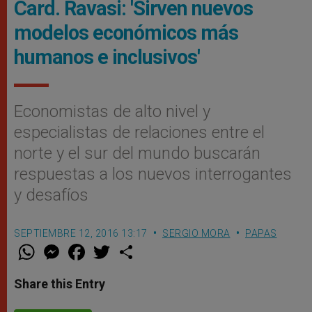
Card. Ravasi: 'Sirven nuevos
modelos económicos más
humanos e inclusivos'
Economistas de alto nivel y
especialistas de relaciones entre el
norte y el sur del mundo buscarán
respuestas a los nuevos interrogantes
y desafíos
SEPTIEMBRE 12, 2016 13:17
SERGIO MORA
PAPAS
W
M
F
T
S
h
e
a
w
h
a
s
c
i
a
t
s
e
t
r
Share this Entry
s
e
b
t
e
A
n
o
e