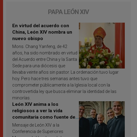
PAPA LEÓN XIV
En virtud del acuerdo con
China, León XIV nombra un
nuevo obispo
Mons. Chang Yanfeng, de 42
años, ha sido nombrado en virtud
del Acuerdo entre China y la Santa
Sede para una diócesis que
llevaba veinte años sin pastor. La ordenación tuvo lugar
hoy. Pero hace tres semanas antes tuvo que
comprometer públicamente a la Iglesia local con la
controvertida ley que busca eliminar la identidad de las
minorías.
León XIV anima a los
religiosos a ver la vida
comunitaria como fuente de
inspiración y santificación
Mensaje de León XIV a la
Conferencia de Superiores