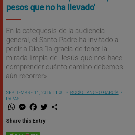
pesos que no ha llevado'
En la catequesis de la audiencia
general, el Santo Padre ha invitado a
pedir a Dios “la gracia de tener la
mirada limpia de Jesús que nos hace
comprender cuánto camino debemos
aún recorrer»
SEPTIEMBRE 14, 2016 11:00
ROCÍO LANCHO GARCÍA
PAPAS
W
M
F
T
S
h
e
a
w
h
a
s
c
i
a
t
s
e
t
r
Share this Entry
s
e
b
t
e
A
n
o
e
p
g
o
r