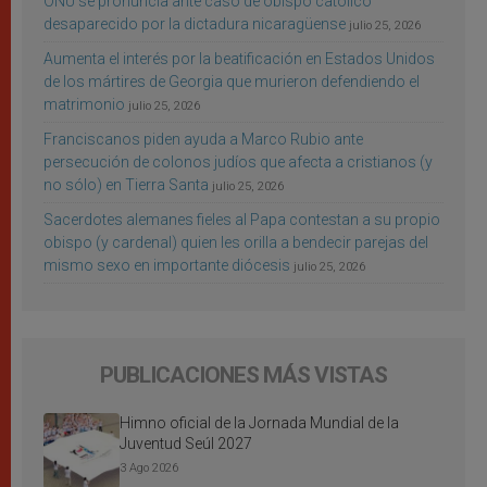
ONU se pronuncia ante caso de obispo católico
desaparecido por la dictadura nicaragüense
julio 25, 2026
Aumenta el interés por la beatificación en Estados Unidos
de los mártires de Georgia que murieron defendiendo el
matrimonio
julio 25, 2026
Franciscanos piden ayuda a Marco Rubio ante
persecución de colonos judíos que afecta a cristianos (y
no sólo) en Tierra Santa
julio 25, 2026
Sacerdotes alemanes fieles al Papa contestan a su propio
obispo (y cardenal) quien les orilla a bendecir parejas del
mismo sexo en importante diócesis
julio 25, 2026
PUBLICACIONES MÁS VISTAS
Himno oficial de la Jornada Mundial de la
Juventud Seúl 2027
3 Ago 2026