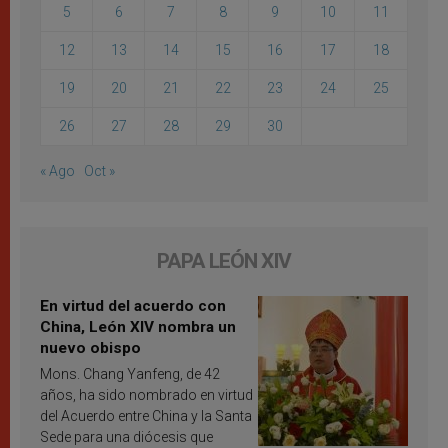
5
6
7
8
9
10
11
12
13
14
15
16
17
18
19
20
21
22
23
24
25
26
27
28
29
30
« Ago
Oct »
PAPA LEÓN XIV
En virtud del acuerdo con
China, León XIV nombra un
nuevo obispo
Mons. Chang Yanfeng, de 42
años, ha sido nombrado en virtud
del Acuerdo entre China y la Santa
Sede para una diócesis que