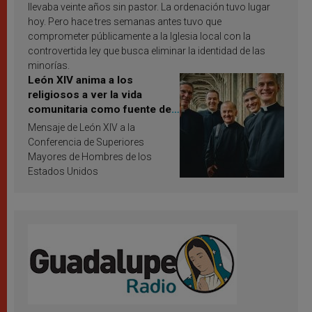
llevaba veinte años sin pastor. La ordenación tuvo lugar
hoy. Pero hace tres semanas antes tuvo que
comprometer públicamente a la Iglesia local con la
controvertida ley que busca eliminar la identidad de las
minorías.
León XIV anima a los
religiosos a ver la vida
comunitaria como fuente de
inspiración y santificación
Mensaje de León XIV a la
Conferencia de Superiores
Mayores de Hombres de los
Estados Unidos