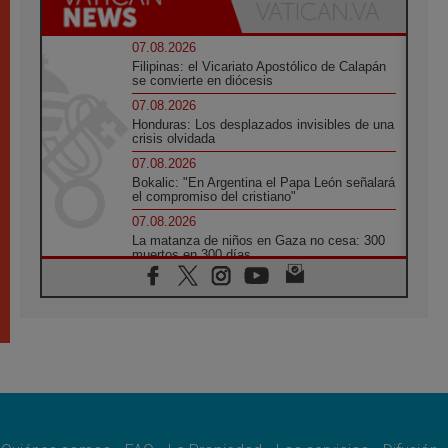
07.08.2026
Filipinas: el Vicariato Apostólico de Calapán
se convierte en diócesis
07.08.2026
Honduras: Los desplazados invisibles de una
crisis olvidada
07.08.2026
Bokalic: "En Argentina el Papa León señalará
el compromiso del cristiano"
07.08.2026
La matanza de niños en Gaza no cesa: 300
muertos en 300 días
07.08.2026
Tagle: La guerra desfigura el mundo, solo la
revelación de Dios lo transfigura
07.08.2026
Presentada la Trienal de Arte de las
Universidades Católicas: «Exercises in
Empathy»
07.08.2026
Fortunatus Nwachukwu: la comunicación
como misión al servicio del Evangelio