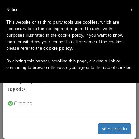
ES
Notice
×
x
Aviso importante
This website or its third party tools use cookies, which are
necessary to its functioning and required to achieve the
Del 27 de julio al 7 de agosto haremos la pausa
purposes illustrated in the cookie policy. If you want to know
anual, aprovechando que en el periodo de verano
more or withdraw your consent to all or some of the cookies,
please refer to the
cookie policy
.
se generan menos informaciones y también el
consumo de las mismas disminuye.
By closing this banner, scrolling this page, clicking a link or
continuing to browse otherwise, you agree to the use of cookies.
Retomamos el trabajo ordinario de las ediciones
en inglés y español de ZENIT el lunes 10 de
agosto.
Gracias.
Entendido