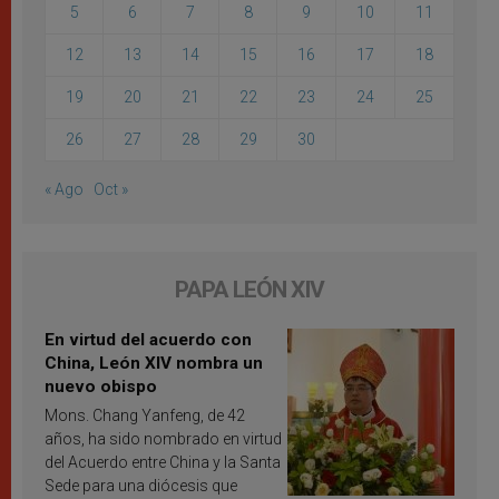
5
6
7
8
9
10
11
12
13
14
15
16
17
18
19
20
21
22
23
24
25
26
27
28
29
30
« Ago
Oct »
PAPA LEÓN XIV
En virtud del acuerdo con
China, León XIV nombra un
nuevo obispo
Mons. Chang Yanfeng, de 42
años, ha sido nombrado en virtud
del Acuerdo entre China y la Santa
Sede para una diócesis que