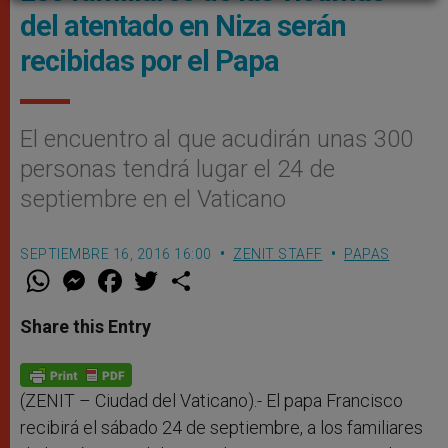
del atentado en Niza serán
recibidas por el Papa
El encuentro al que acudirán unas 300
personas tendrá lugar el 24 de
septiembre en el Vaticano
SEPTIEMBRE 16, 2016 16:00
ZENIT STAFF
PAPAS
W
M
F
T
S
h
e
a
w
h
a
s
c
i
a
t
s
e
t
r
Share this Entry
s
e
b
t
e
A
n
o
e
p
g
o
r
p
e
k
r
(ZENIT – Ciudad del Vaticano).- El papa Francisco
recibirá el sábado 24 de septiembre, a los familiares