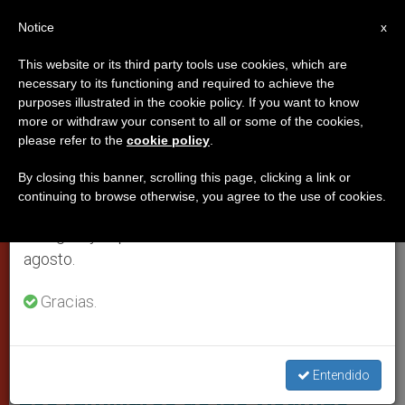
ES
Notice
×
x
Aviso importante
This website or its third party tools use cookies, which are
necessary to its functioning and required to achieve the
Del 27 de julio al 7 de agosto haremos la pausa
PAPAS
purposes illustrated in the cookie policy. If you want to know
anual, aprovechando que en el periodo de verano
more or withdraw your consent to all or some of the cookies,
please refer to the
cookie policy
.
se generan menos informaciones y también el
consumo de las mismas disminuye.
By closing this banner, scrolling this page, clicking a link or
continuing to browse otherwise, you agree to the use of cookies.
Retomamos el trabajo ordinario de las ediciones
en inglés y español de ZENIT el lunes 10 de
agosto.
Gracias.
El Camión Del Atentado En Niza (Youreporter.it)
Entendido
Los familiares de las víctimas