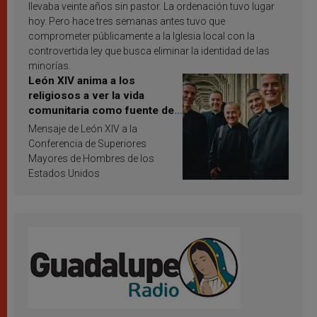
llevaba veinte años sin pastor. La ordenación tuvo lugar
hoy. Pero hace tres semanas antes tuvo que
comprometer públicamente a la Iglesia local con la
controvertida ley que busca eliminar la identidad de las
minorías.
León XIV anima a los
religiosos a ver la vida
comunitaria como fuente de
inspiración y santificación
Mensaje de León XIV a la
Conferencia de Superiores
Mayores de Hombres de los
Estados Unidos