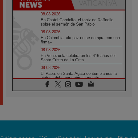
08.08.2026
En Castel Gandolfo, el tapiz de Raffaello
sobre el sermón de San Pablo
08.08.2026
En Colombia, «la paz no se compra con una
firma»
08.08.2026
En Venezuela celebraron los 416 años del
Santo Cristo de La Grita
08.08.2026
El Papa: en Santa Ágata contemplamos la
victoria del amor sobre la muerte
08.08.2026
León XIV visitará el Santuario de la Madre
del Buen Consejo de Genazzano
07.08.2026
Filipinas: el Vicariato Apostólico de Calapán
se convierte en diócesis
07.08.2026
Honduras: Los desplazados invisibles de una
crisis olvidada