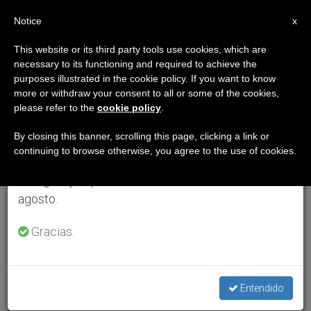
ES
Notice
×
x
Aviso importante
This website or its third party tools use cookies, which are
necessary to its functioning and required to achieve the
Del 27 de julio al 7 de agosto haremos la pausa
purposes illustrated in the cookie policy. If you want to know
anual, aprovechando que en el periodo de verano
more or withdraw your consent to all or some of the cookies,
please refer to the
cookie policy
.
se generan menos informaciones y también el
consumo de las mismas disminuye.
By closing this banner, scrolling this page, clicking a link or
continuing to browse otherwise, you agree to the use of cookies.
Retomamos el trabajo ordinario de las ediciones
en inglés y español de ZENIT el lunes 10 de
agosto.
Gracias.
Entendido