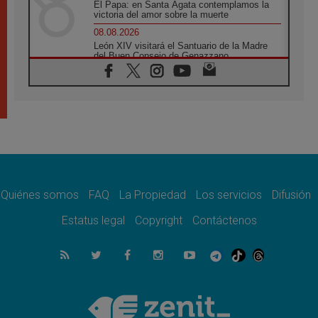
El Papa: en Santa Ágata contemplamos la
victoria del amor sobre la muerte
08.08.2026
León XIV visitará el Santuario de la Madre
del Buen Consejo de Genazzano
07.08.2026
Filipinas: el Vicariato Apostólico de Calapán
se convierte en diócesis
07.08.2026
Honduras: Los desplazados invisibles de una
crisis olvidada
07.08.2026
Bokalic: "En Argentina el Papa León señalará
el compromiso del cristiano"
Quiénes somos
FAQ
La Propiedad
Los servicios
Difusión
07.08.2026
La matanza de niños en Gaza no cesa: 300
Estatus legal
Copyright
Contáctenos
muertos en 300 días
07.08.2026
Tagle: La guerra desfigura el mundo, solo la
revelación de Dios lo transfigura
07.08.2026
Presentada la Trienal de Arte de las
Universidades Católicas: «Exercises in
Empathy»