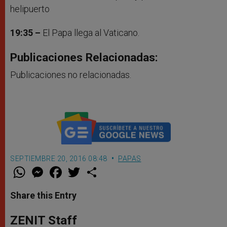
helipuerto
19:35 –
El Papa llega al Vaticano.
Publicaciones Relacionadas:
Publicaciones no relacionadas.
SEPTIEMBRE 20, 2016 08:48
PAPAS
W
M
F
T
S
h
e
a
w
h
a
s
c
i
a
t
s
e
t
r
Share this Entry
s
e
b
t
e
A
n
o
e
p
g
o
r
ZENIT Staff
p
e
k