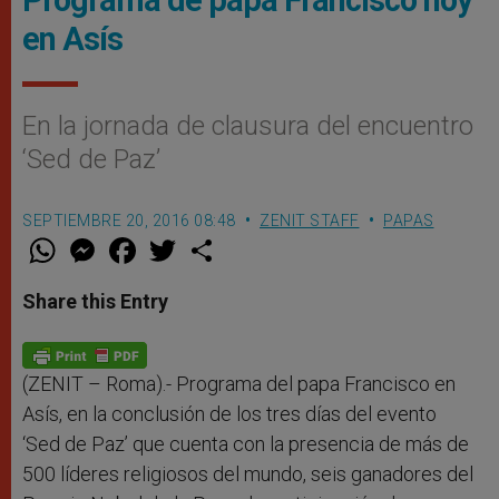
en Asís
En la jornada de clausura del encuentro
‘Sed de Paz’
SEPTIEMBRE 20, 2016 08:48
ZENIT STAFF
PAPAS
W
M
F
T
S
h
e
a
w
h
a
s
c
i
a
t
s
e
t
r
Share this Entry
s
e
b
t
e
A
n
o
e
p
g
o
r
p
e
k
r
(ZENIT – Roma).- Programa del papa Francisco en
Asís, en la conclusión de los tres días del evento
‘Sed de Paz’ que cuenta con la presencia de más de
500 líderes religiosos del mundo, seis ganadores del