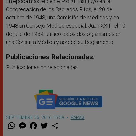
En época más reciente Pío XII instituyó en la
Congregación de los Sagrados Ritos, el 20 de
octubre de 1948, una Comisión de Médicos y en
1948 un Consejo Médico especial. Juan XXIII, el 10
de julio de 1959, unificó estos dos organismos en
una Consulta Médica y aprobó su Reglamento.
Publicaciones Relacionadas:
Publicaciones no relacionadas.
SEPTIEMBRE 23, 2016 15:59
PAPAS
W
M
F
T
S
h
e
a
w
h
a
s
c
i
a