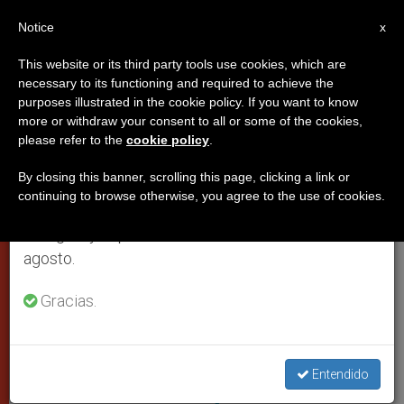
ES
Notice
×
x
Aviso importante
This website or its third party tools use cookies, which are
necessary to its functioning and required to achieve the
Del 27 de julio al 7 de agosto haremos la pausa
PAPAS
purposes illustrated in the cookie policy. If you want to know
anual, aprovechando que en el periodo de verano
more or withdraw your consent to all or some of the cookies,
please refer to the
cookie policy
.
se generan menos informaciones y también el
consumo de las mismas disminuye.
By closing this banner, scrolling this page, clicking a link or
continuing to browse otherwise, you agree to the use of cookies.
Retomamos el trabajo ordinario de las ediciones
en inglés y español de ZENIT el lunes 10 de
agosto.
Gracias.
El Vaticano Desde La Columnata De San Pedro (Foto ZENIT Cc)
Vaticano: la Consulta Médica que
Entendido
examina los milagros actualiza