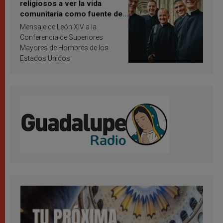
religiosos a ver la vida
comunitaria como fuente de
inspiración y santificación
Mensaje de León XIV a la
Conferencia de Superiores
Mayores de Hombres de los
Estados Unidos