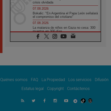
crisis olvidada
07.08.2026
Bokalic: "En Argentina el Papa León señalará
el compromiso del cristiano"
07.08.2026
La matanza de niños en Gaza no cesa: 300
muertos en 300 días
07.08.2026
Tagle: La guerra desfigura el mundo, solo la
revelación de Dios lo transfigura
07.08.2026
Presentada la Trienal de Arte de las
Universidades Católicas: «Exercises in
Empathy»
07.08.2026
Fortunatus Nwachukwu: la comunicación
como misión al servicio del Evangelio
Quiénes somos
FAQ
La Propiedad
Los servicios
Difusión
07.08.2026
Estatus legal
Copyright
Contáctenos
SIGNIS 2026, dar voz a las religiosas en el
espacio público
07.08.2026
Lanzan un proyecto de empoderamiento
digital para mujeres líderes en África