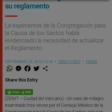
su reglamento
La experiencia de la Congregación para
la Causa de los Santos había
evidenciado la necesidad de actualizar
el Reglamento
SEPTIEMBRE 23, 2016 15:59
ZENIT STAFF
PAPAS
W
M
F
T
S
h
e
a
w
h
a
s
c
i
a
t
s
e
t
r
Share this Entry
s
e
b
t
e
A
n
o
e
p
g
o
r
p
e
k
r
(ZENIT – Ciudad del Vaticano).- Un caso de milagro
examinado tres veces por el Consejo Médico de la
Congregación para la Causa de los Santos, con con