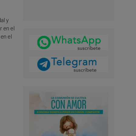
al y
r en el
en el