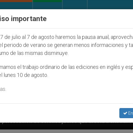
IGLESIA Y MUNDO
DOCUMENTOS
DONATIVOS
iso importante
7 de julio al 7 de agosto haremos la pausa anual, aprovec
el periodo de verano se generan menos informaciones y t
umo de las mismas disminuye.
amos el trabajo ordinario de las ediciones en inglés y es
l lunes 10 de agosto.
as.
En
udíos que afecta a cristianos (y no sólo) en Tierra S