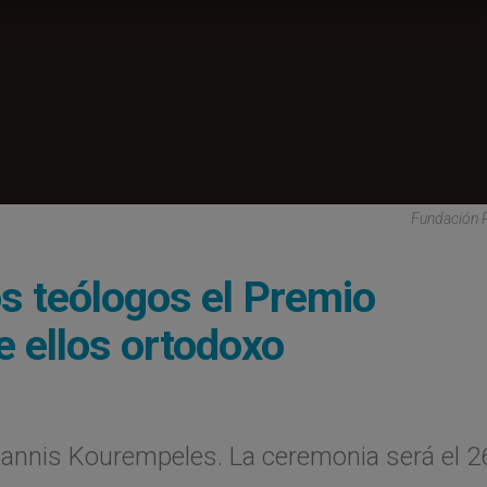
Fundación 
os teólogos el Premio
e ellos ortodoxo
o Ioannis Kourempeles. La ceremonia será el 2