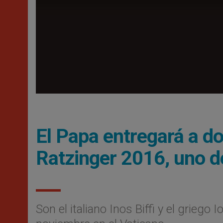
El Papa entregará a d
Ratzinger 2016, uno d
Son el italiano Inos Biffi y el grieg