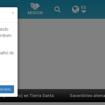
ES
×
MISIÓN
hando
ambién
pañol de
tendido
anta
Sacerdotes alemanes fieles al Papa contest