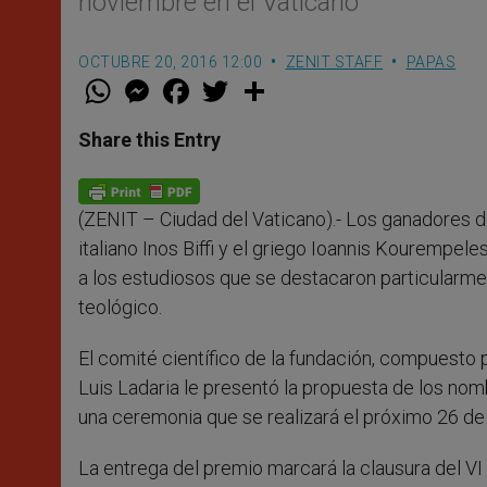
noviembre en el Vaticano
OCTUBRE 20, 2016 12:00
ZENIT STAFF
PAPAS
W
M
F
T
S
h
e
a
w
h
a
s
c
i
a
t
s
e
t
r
Share this Entry
s
e
b
t
e
A
n
o
e
p
g
o
r
p
e
k
(ZENIT – Ciudad del Vaticano).- Los ganadores d
r
italiano Inos Biffi y el griego Ioannis Kourempel
a los estudiosos que se destacaron particularmen
teológico.
El comité científico de la fundación, compuesto 
Luis Ladaria le presentó la propuesta de los nom
una ceremonia que se realizará el próximo 26 de
La entrega del premio marcará la clausura del VI 