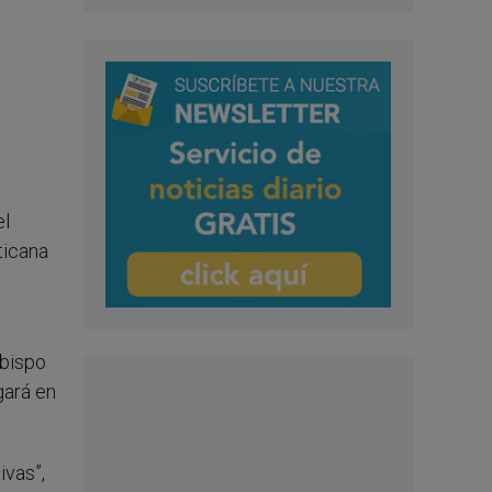
el
ticana
obispo
gará en
ivas”,