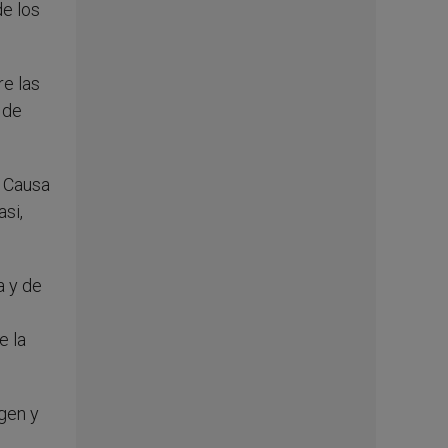
de los
re las
 de
s Causa
asi,
a y de
e la
ngen y