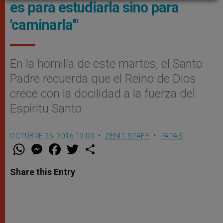
es para estudiarla sino para
'caminarla'"
En la homilía de este martes, el Santo
Padre recuerda que el Reino de Dios
crece con la docilidad a la fuerza del
Espíritu Santo
OCTUBRE 25, 2016 12:00
ZENIT STAFF
PAPAS
W
M
F
T
S
h
e
a
w
h
a
s
c
i
a
t
s
e
t
r
Share this Entry
s
e
b
t
e
A
n
o
e
p
g
o
r
p
e
k
r