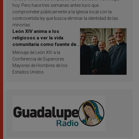
hoy. Pero hace tres semanas antes tuvo que
comprometer públicamente a la Iglesia local con la
controvertida ley que busca eliminar la identidad de las
minorías.
León XIV anima a los
religiosos a ver la vida
comunitaria como fuente de
inspiración y santificación
Mensaje de León XIV a la
Conferencia de Superiores
Mayores de Hombres de los
Estados Unidos