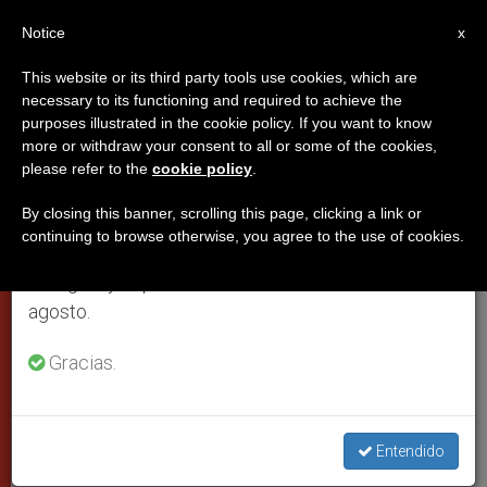
ES
Notice
×
x
Aviso importante
This website or its third party tools use cookies, which are
necessary to its functioning and required to achieve the
Del 27 de julio al 7 de agosto haremos la pausa
PAPAS
purposes illustrated in the cookie policy. If you want to know
anual, aprovechando que en el periodo de verano
more or withdraw your consent to all or some of the cookies,
please refer to the
cookie policy
.
se generan menos informaciones y también el
consumo de las mismas disminuye.
By closing this banner, scrolling this page, clicking a link or
continuing to browse otherwise, you agree to the use of cookies.
Retomamos el trabajo ordinario de las ediciones
en inglés y español de ZENIT el lunes 10 de
agosto.
Gracias.
El Papa En Santa Marta -- Osservatore Romano
Entendido
El Papa en Sta. Marta: "La Ley no