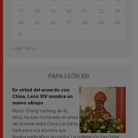
17
18
19
20
21
22
23
24
25
26
27
28
29
30
31
« Sep
Nov »
PAPA LEÓN XIV
En virtud del acuerdo con
China, León XIV nombra un
nuevo obispo
Mons. Chang Yanfeng, de 42
años, ha sido nombrado en virtud
del Acuerdo entre China y la Santa
Sede para una diócesis que
llevaba veinte años sin pastor. La ordenación tuvo lugar