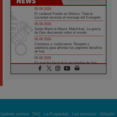
05.08.2026
El cardenal Parolin en México: Toda la
sociedad necesita el mensaje del Evangelio
05.08.2026
Santa María la Mayor, Makrickas: La gracia
de Dios desciende sobre el mundo
05.08.2026
Cristianos y confucianos: Respeto y
sabiduría para afrontar los urgentes desafíos
de hoy
05.08.2026
En marcha hacia Asís en nombre de San
Francisco, a la espera de León
05.08.2026
Venezuela, Padre Pagniello: "En medio del
dolor, una Iglesia que no se rinde"
05.08.2026
La Fuerza del "Círculo de Héroes" con el
Papa en la Audiencia General
05.08.2026
Nuncio en Ucrania: Preocupa escuchar a
quienes bendicen la guerra
Quiénes somos
FAQ
La Propiedad
Los servicios
Difusión