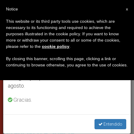
ES
Notice
×
x
Aviso importante
This website or its third party tools use cookies, which are
necessary to its functioning and required to achieve the
Del 27 de julio al 7 de agosto haremos la pausa
PAPAS
purposes illustrated in the cookie policy. If you want to know
anual, aprovechando que en el periodo de verano
more or withdraw your consent to all or some of the cookies,
please refer to the
cookie policy
.
se generan menos informaciones y también el
consumo de las mismas disminuye.
By closing this banner, scrolling this page, clicking a link or
continuing to browse otherwise, you agree to the use of cookies.
Retomamos el trabajo ordinario de las ediciones
en inglés y español de ZENIT el lunes 10 de
agosto.
Gracias.
Bandera De Suecia
Programa del viaje del papa
Entendido
Francisco a Suecia