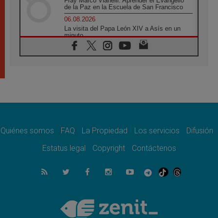
Fray Marco Vianelli: Aprender el Evangelio
de la Paz en la Escuela de San Francisco
06.08.2026
La visita del Papa León XIV a Asís en un
minuto
06.08.2026
El agradecimiento de los jóvenes al Papa:
«Hoy nos sentimos Iglesia»
06.08.2026
Líbano: Reanudan los coloquios en Roma en
medio de tensiones y ataques en el sur del
país
06.08.2026
Hiroshima y Nagasaki, 81 años después.
Comienzan "Diez Días Oración por la Paz"
Quiénes somos
FAQ
La Propiedad
Los servicios
Difusión
06.08.2026
Estatus legal
Copyright
Contáctenos
Pizzaballa en Asís: los cristianos quieren
paz
06.08.2026
Sturla: La visita de León XIV será una buena
noticia para todo el Uruguay
06.08.2026
León XIV: La revolución del Evangelio
derriba los muros que separan