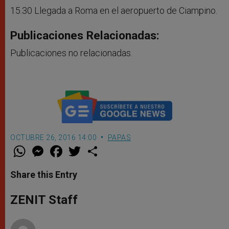
15.30 Llegada a Roma en el aeropuerto de Ciampino.
Publicaciones Relacionadas:
Publicaciones no relacionadas.
OCTUBRE 26, 2016 14:00
PAPAS
W
M
F
T
S
h
e
a
w
h
a
s
c
i
a
t
s
e
t
r
Share this Entry
s
e
b
t
e
A
n
o
e
p
g
o
r
ZENIT Staff
p
e
k
r