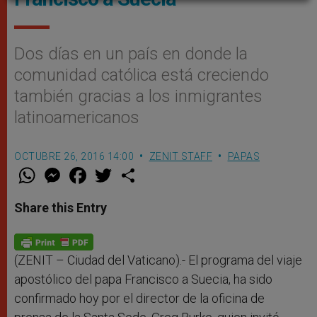
Dos días en un país en donde la
comunidad católica está creciendo
también gracias a los inmigrantes
latinoamericanos
OCTUBRE 26, 2016 14:00
ZENIT STAFF
PAPAS
W
M
F
T
S
h
e
a
w
h
a
s
c
i
a
t
s
e
t
r
Share this Entry
s
e
b
t
e
A
n
o
e
p
g
o
r
p
e
k
r
(ZENIT – Ciudad del Vaticano).- El programa del viaje
apostólico del papa Francisco a Suecia, ha sido
confirmado hoy por el director de la oficina de