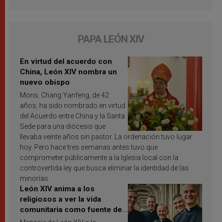
PAPA LEÓN XIV
En virtud del acuerdo con
China, León XIV nombra un
nuevo obispo
Mons. Chang Yanfeng, de 42
años, ha sido nombrado en virtud
del Acuerdo entre China y la Santa
Sede para una diócesis que
llevaba veinte años sin pastor. La ordenación tuvo lugar
hoy. Pero hace tres semanas antes tuvo que
comprometer públicamente a la Iglesia local con la
controvertida ley que busca eliminar la identidad de las
minorías.
León XIV anima a los
religiosos a ver la vida
comunitaria como fuente de
inspiración y santificación