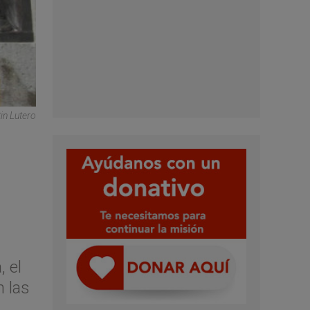
in Lutero
 el
n las