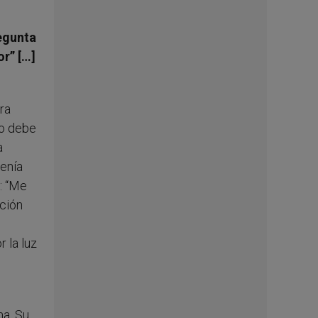
regunta
r” […]
ra
co debe
a
tenía
: “Me
ación
 la luz
ma. Su