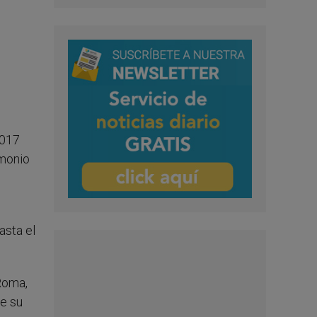
2017
imonio
asta el
Roma,
de su