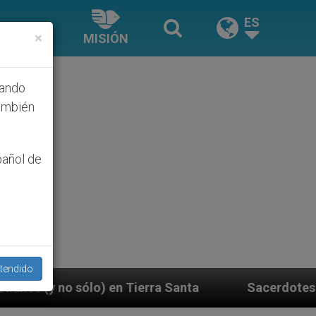
ES
×
MISIÓN
hando
ambién
pañol de
tendido
erra Santa
Sacerdotes alemanes fieles al Papa 