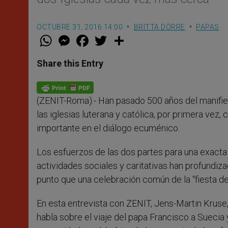
OCTUBRE 31, 2016 14:00
BRITTA DÖRRE
PAPAS
W
M
F
T
S
h
e
a
w
h
a
s
c
i
a
t
s
e
t
r
Share this Entry
s
e
b
t
e
A
n
o
e
p
g
o
r
p
e
k
(ZENIT-Roma).- Han pasado 500 años del manifies
r
las iglesias luterana y católica, por primera vez
importante en el diálogo ecuménico.
Los esfuerzos de las dos partes para una exact
actividades sociales y caritativas han profundiz
punto que una celebración común de la “fiesta de
En esta entrevista con ZENIT, Jens-Martin Kruse
habla sobre el viaje del papa Francisco a Suecia