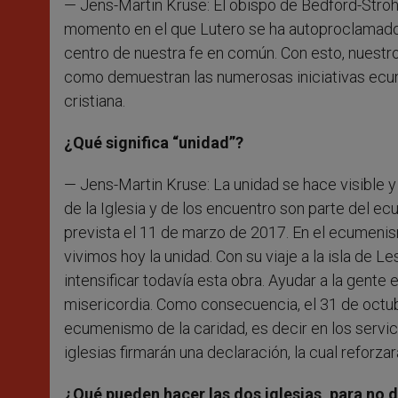
— Jens-Martin Kruse: El obispo de Bedford-Strohm
momento en el que Lutero se ha autoproclamado r
centro de nuestra fe en común. Con esto, nuestr
como demuestran las numerosas iniciativas ecum
cristiana.
¿Qué significa “unidad”?
— Jens-Martin Kruse: La unidad se hace visible y
de la Iglesia y de los encuentro son parte del ec
prevista el 11 de marzo de 2017. En el ecumenismo
vivimos hoy la unidad. Con su viaje a la isla d
intensificar todavía esta obra. Ayudar a la gente 
misericordia.
Como consecuencia, el 31 de octubr
ecumenismo de la caridad, es decir en los servici
iglesias firmarán una declaración, la cual reforz
¿Qué pueden hacer las dos iglesias, para no d