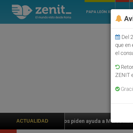
PAPA LEÓN XIV
ROMA
Av
Del 2
que en 
el cons
Retom
ZENIT e
Graci
nos piden ayuda a Marco Rubio ante persecución de col
ACTUALIDAD