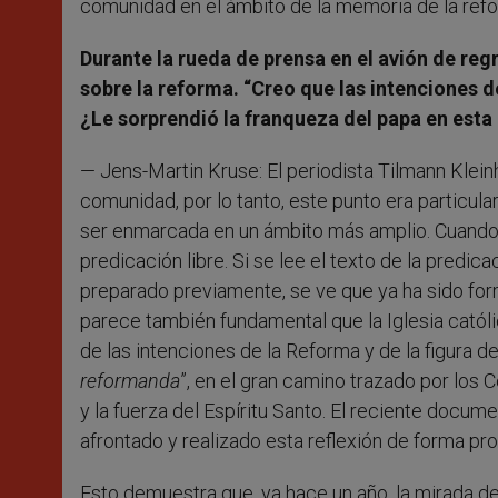
comunidad en el ámbito de la memoria de la ref
Durante la rueda de prensa en el avión de re
sobre la reforma. “Creo que las intenciones 
¿Le sorprendió la franqueza del papa en esta
— Jens-Martin Kruse: El periodista Tilmann Klei
comunidad, por lo tanto, este punto era particul
ser enmarcada en un ámbito más amplio. Cuando e
predicación libre. Si se lee el texto de la predic
preparado previamente, se ve que ya ha sido for
parece también fundamental que la Iglesia católic
de las intenciones de la Reforma y de la figura de
reformanda
”, en el gran camino trazado por los
y la fuerza del Espíritu Santo. El reciente docume
afrontado y realizado esta reflexión de forma pr
Esto demuestra que, ya hace un año, la mirada de