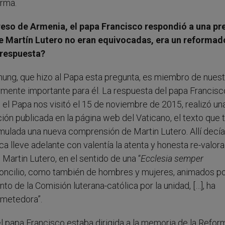
orma.
greso de Armenia, el papa Francisco respondió a una p
de Martín Lutero no eran equivocadas, era un reformado
 respuesta?
nhung, que hizo al Papa esta pregunta, es miembro de nuest
armente importante para él. La respuesta del papa Francis
l Papa nos visitó el 15 de noviembre de 2015, realizó un
ación publicada en la página web del Vaticano, el texto que 
mulada una nueva comprensión de Martin Lutero. Allí decía
a lleve adelante con valentía la atenta y honesta re-valor
 Martin Lutero, en el sentido de una “
Ecclesia semper
 Concilio, como también de hombres y mujeres, animados por
nto de la Comisión luterana-católica por la unidad, […], ha
ometedora”.
l papa Francisco estaba dirigida a la memoria de la Refor