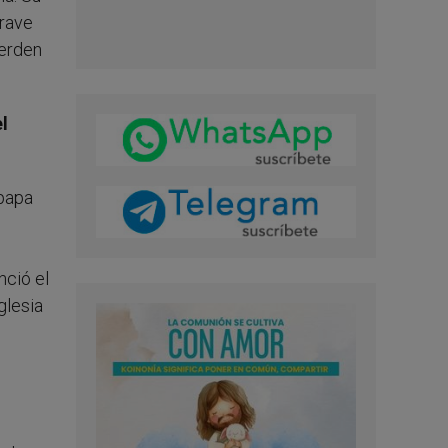
grave
uerden
l
 papa
nció el
glesia