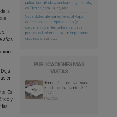
judíos que afecta a cristianos (y no sólo)
en Tierra Santa
julio 25, 2026
da la
Sacerdotes alemanes fieles al Papa
 que
contestan a su propio obispo (y
cardenal) quien les orilla a bendecir
 No
parejas del mismo sexo en importante
diócesis
e años.
julio 25, 2026
o con
PUBLICACIONES MÁS
 Deja
VISTAS
mación
Himno oficial de la Jornada
Mundial de la Juventud Seúl
nte. Es
2027
órico y
3 Ago 2026
 las