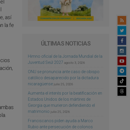
el
l
, así
 la fe
ÚLTIMAS NOTICIAS
Himno oficial de la Jornada Mundial de la
icios
Juventud Seúl 2027
agosto 3, 2026
ación,
ONU se pronuncia ante caso de obispo
católico desaparecido por la dictadura
nicaragüense
julio 25, 2026
Aumenta el interés por la beatificación en
Estados Unidos de los mártires de
Georgia que murieron defendiendo el
, ambas
matrimonio
julio 25, 2026
la.
Franciscanos piden ayuda a Marco
Rubio ante persecución de colonos