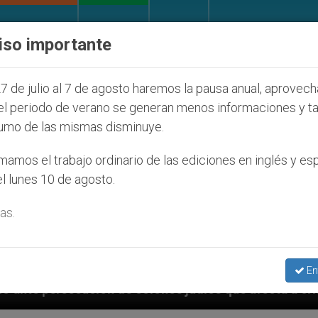
IGLESIA Y MUNDO
DOCUMENTOS
DONATIVOS
iso importante
7 de julio al 7 de agosto haremos la pausa anual, aprovec
el periodo de verano se generan menos informaciones y t
umo de las mismas disminuye.
amos el trabajo ordinario de las ediciones en inglés y es
l lunes 10 de agosto.
as.
En
onos judíos que afecta a cristianos (y no sólo) en Ti