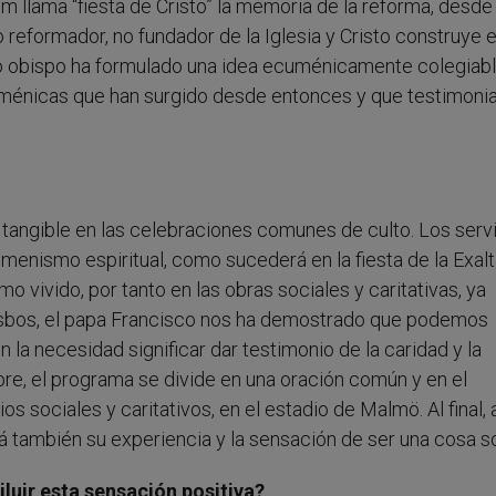
 llama “fiesta de Cristo” la memoria de la reforma, desde 
eformador, no fundador de la Iglesia y Cristo construye e
o obispo ha formulado una idea ecuménicamente colegiable
énicas que han surgido desde entonces y que testimonian
 tangible en las celebraciones comunes de culto. Los serv
umenismo espiritual, como sucederá en la fiesta de la Exalt
 vivido, por tanto en las obras sociales y caritativas, ya
e Lesbos, el papa Francisco nos ha demostrado que podemos
en la necesidad significar dar testimonio de la caridad y la
e, el programa se divide en una oración común y en el
os sociales y caritativos, en el estadio de Malmö. Al final
ará también su experiencia y la sensación de ser una cosa so
iluir esta sensación positiva?