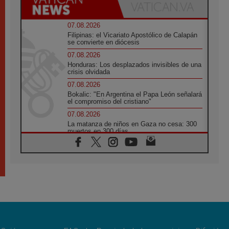
07.08.2026
Filipinas: el Vicariato Apostólico de Calapán
se convierte en diócesis
07.08.2026
Honduras: Los desplazados invisibles de una
crisis olvidada
07.08.2026
Bokalic: "En Argentina el Papa León señalará
el compromiso del cristiano"
07.08.2026
La matanza de niños en Gaza no cesa: 300
muertos en 300 días
07.08.2026
Tagle: La guerra desfigura el mundo, solo la
revelación de Dios lo transfigura
07.08.2026
Presentada la Trienal de Arte de las
Universidades Católicas: «Exercises in
Empathy»
07.08.2026
Fortunatus Nwachukwu: la comunicación
como misión al servicio del Evangelio