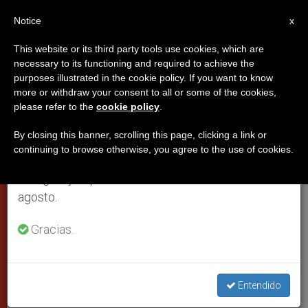
ES
Notice
×
x
Aviso importante
This website or its third party tools use cookies, which are
necessary to its functioning and required to achieve the
Del 27 de julio al 7 de agosto haremos la pausa
PAPAS
purposes illustrated in the cookie policy. If you want to know
anual, aprovechando que en el periodo de verano
more or withdraw your consent to all or some of the cookies,
please refer to the
cookie policy
.
se generan menos informaciones y también el
consumo de las mismas disminuye.
By closing this banner, scrolling this page, clicking a link or
continuing to browse otherwise, you agree to the use of cookies.
Retomamos el trabajo ordinario de las ediciones
en inglés y español de ZENIT el lunes 10 de
agosto.
Gracias.
Pixabay - CC0 PD
Entendido
La Santa Sede y la República