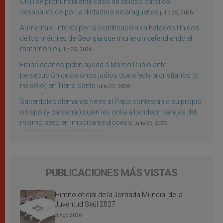
ONU se pronuncia ante caso de obispo católico
desaparecido por la dictadura nicaragüense
julio 25, 2026
Aumenta el interés por la beatificación en Estados Unidos
de los mártires de Georgia que murieron defendiendo el
matrimonio
julio 25, 2026
Franciscanos piden ayuda a Marco Rubio ante
persecución de colonos judíos que afecta a cristianos (y
no sólo) en Tierra Santa
julio 25, 2026
Sacerdotes alemanes fieles al Papa contestan a su propio
obispo (y cardenal) quien les orilla a bendecir parejas del
mismo sexo en importante diócesis
julio 25, 2026
PUBLICACIONES MÁS VISTAS
Himno oficial de la Jornada Mundial de la
Juventud Seúl 2027
3 Ago 2026