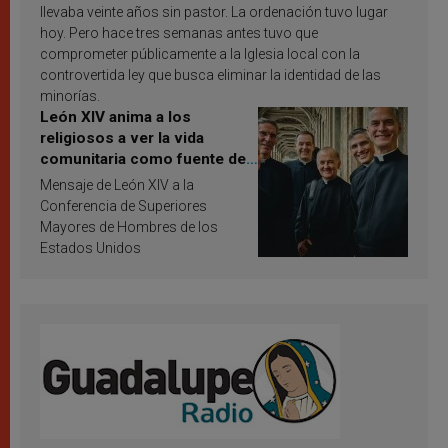
llevaba veinte años sin pastor. La ordenación tuvo lugar
hoy. Pero hace tres semanas antes tuvo que
comprometer públicamente a la Iglesia local con la
controvertida ley que busca eliminar la identidad de las
minorías.
León XIV anima a los
religiosos a ver la vida
comunitaria como fuente de
inspiración y santificación
Mensaje de León XIV a la
Conferencia de Superiores
Mayores de Hombres de los
Estados Unidos