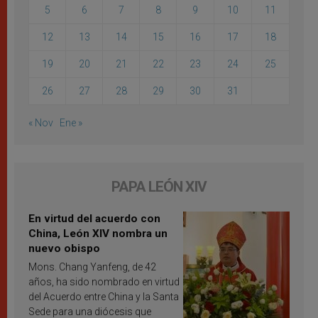
5
6
7
8
9
10
11
12
13
14
15
16
17
18
19
20
21
22
23
24
25
26
27
28
29
30
31
« Nov
Ene »
PAPA LEÓN XIV
En virtud del acuerdo con
China, León XIV nombra un
nuevo obispo
Mons. Chang Yanfeng, de 42
años, ha sido nombrado en virtud
del Acuerdo entre China y la Santa
Sede para una diócesis que