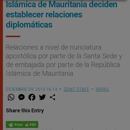
Islámica de Mauritania deciden
establecer relaciones
diplomáticas
Relaciones a nivel de nunciatura
apostólica por parte de la Santa Sede y
de embajada por parte de la República
Islámica de Mauritania
DICIEMBRE 09, 2016 16:14
ZENIT STAFF
PAPAS
W
M
F
T
S
h
e
a
w
h
a
s
c
i
a
t
s
e
t
r
Share this Entry
s
e
b
t
e
A
n
o
e
p
g
o
r
p
e
k