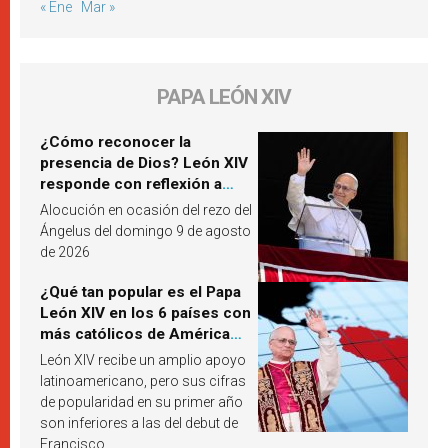
« Ene
Mar »
PAPA LEÓN XIV
¿Cómo reconocer la
presencia de Dios? León XIV
responde con reflexión a
partir de un pasaje del
Alocución en ocasión del rezo del
Evangelio
Ángelus del domingo 9 de agosto
de 2026
¿Qué tan popular es el Papa
León XIV en los 6 países con
más católicos de América
Latina en 2026? Publican
León XIV recibe un amplio apoyo
resultados de investigación
latinoamericano, pero sus cifras
de popularidad en su primer año
son inferiores a las del debut de
Francisco