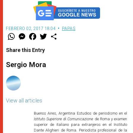
FEBRERO 02, 2017 18:04
PAPAS
W
M
F
T
S
h
e
a
w
h
a
s
c
i
a
t
s
e
t
r
Share this Entry
s
e
b
t
e
A
n
o
e
p
g
o
r
Sergio Mora
p
e
k
r
View all articles
Buenos Aires, Argentina Estudios de periodismo en el
Istituto Superiore di Comunicazione
de Roma y examen
superior de italiano para extranjeros en el Instituto
Dante Alighieri de Roma. Periodista profesional de la