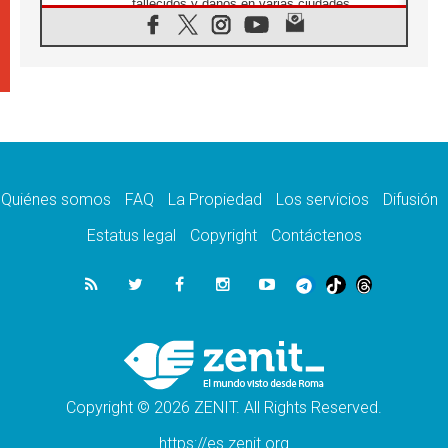
fallecidos y daños en varias ciudades
10.08.2026
Ébola en RD Congo: Alarma de la UNICEF
por 743 casos confirmados entre niños
10.08.2026
Los obispos de Francia invitan a rezar por el
viaje del Papa
10.08.2026
Indonesia: Un dólar para la construcción de
219 iglesias
Quiénes somos
FAQ
La Propiedad
Los servicios
Difusión
10.08.2026
En Cisjordania, los cristianos se sienten
Estatus legal
Copyright
Contáctenos
solos frente a la violencia de los colonos
09.08.2026
Iglesia en Ceuta convoca a una vigilia de
oración por la paz y la estabilidad
09.08.2026
El Papa: Detengan la espiral de violencia y
den cabida a la diplomacia
Copyright © 2026 ZENIT. All Rights Reserved.
https://es.zenit.org