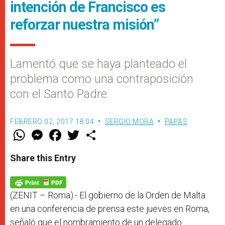
intención de Francisco es
reforzar nuestra misión”
Lamentó que se haya planteado el
problema como una contraposición
con el Santo Padre
FEBRERO 02, 2017 18:04
SERGIO MORA
PAPAS
W
M
F
T
S
h
e
a
w
h
a
s
c
i
a
t
s
e
t
r
Share this Entry
s
e
b
t
e
A
n
o
e
p
g
o
r
p
e
k
r
(ZENIT – Roma).- El gobierno de la Orden de Malta
en una conferencia de prensa este jueves en Roma,
señaló que el nombramiento de un delegado