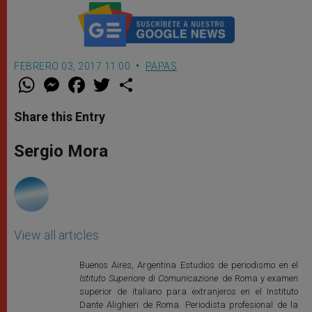
FEBRERO 03, 2017 11:00
PAPAS
W
M
F
T
S
h
e
a
w
h
a
s
c
i
a
t
s
e
t
r
Share this Entry
s
e
b
t
e
A
n
o
e
p
g
o
r
Sergio Mora
p
e
k
r
View all articles
Buenos Aires, Argentina Estudios de periodismo en el
Istituto Superiore di Comunicazione
de Roma y examen
superior de italiano para extranjeros en el Instituto
Dante Alighieri de Roma. Periodista profesional de la