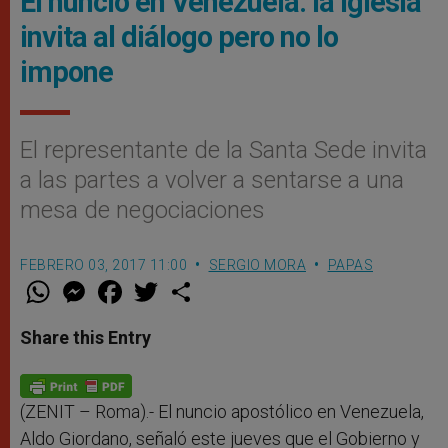
El nuncio en Venezuela: la Iglesia
invita al diálogo pero no lo
impone
El representante de la Santa Sede invita
a las partes a volver a sentarse a una
mesa de negociaciones
FEBRERO 03, 2017 11:00
SERGIO MORA
PAPAS
W
M
F
T
S
h
e
a
w
h
a
s
c
i
a
t
s
e
t
r
Share this Entry
s
e
b
t
e
A
n
o
e
p
g
o
r
p
e
k
r
(ZENIT – Roma).- El nuncio apostólico en Venezuela,
Aldo Giordano, señaló este jueves que el Gobierno y