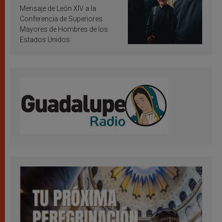
inspiración y santificación
Mensaje de León XIV a la
Conferencia de Superiores
Mayores de Hombres de los
Estados Unidos