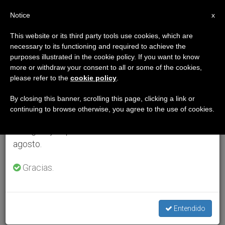
ES
Notice
×
x
Aviso importante
This website or its third party tools use cookies, which are
necessary to its functioning and required to achieve the
Del 27 de julio al 7 de agosto haremos la pausa
purposes illustrated in the cookie policy. If you want to know
anual, aprovechando que en el periodo de verano
more or withdraw your consent to all or some of the cookies,
please refer to the
cookie policy
.
se generan menos informaciones y también el
consumo de las mismas disminuye.
By closing this banner, scrolling this page, clicking a link or
continuing to browse otherwise, you agree to the use of cookies.
Retomamos el trabajo ordinario de las ediciones
en inglés y español de ZENIT el lunes 10 de
agosto.
Gracias.
Entendido