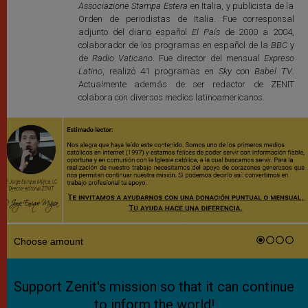
Associazione Stampa Estera
en Italia, y publicista de la
Orden de periodistas de Italia. Fue corresponsal
adjunto del diario español
El País
de 2000 a 2004,
colaborador de los programas en español de la
BBC
y
de
Radio Vaticano
. Fue director del mensual
Expreso
Latino
, realizó 41 programas en
Sky
con
Babel TV
.
Actualmente además de ser redactor de ZENIT
colabora con diversos medios latinoamericanos.