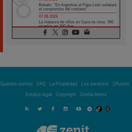
Bokalic: "En Argentina el Papa León señalará
el compromiso del cristiano"
07.08.2026
La matanza de niños en Gaza no cesa: 300
muertos en 300 días
07.08.2026
Tagle: La guerra desfigura el mundo, solo la
revelación de Dios lo transfigura
07.08.2026
Presentada la Trienal de Arte de las
Universidades Católicas: «Exercises in
Empathy»
07.08.2026
Fortunatus Nwachukwu: la comunicación
como misión al servicio del Evangelio
Quiénes somos
FAQ
La Propiedad
Los servicios
Difusión
07.08.2026
Estatus legal
Copyright
Contáctenos
SIGNIS 2026, dar voz a las religiosas en el
espacio público
07.08.2026
Lanzan un proyecto de empoderamiento
digital para mujeres líderes en África
07.08.2026
Programa oficial del Viaje Apostólico del