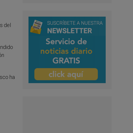
s del
undido
ón
isco ha