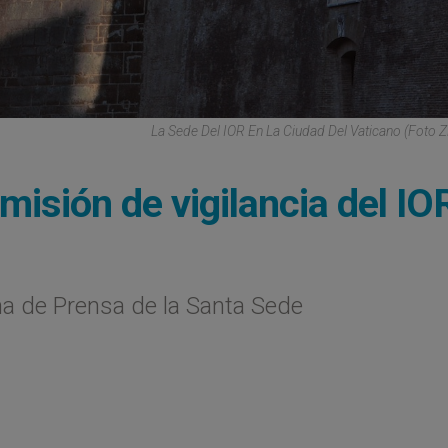
La Sede Del IOR En La Ciudad Del Vaticano (Foto 
omisión de vigilancia del IO
na de Prensa de la Santa Sede