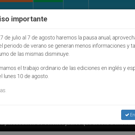
IGLESIA Y MUNDO
DOCUMENTOS
DONATIVOS
iso importante
7 de julio al 7 de agosto haremos la pausa anual, aprovec
el periodo de verano se generan menos informaciones y t
umo de las mismas disminuye.
amos el trabajo ordinario de las ediciones en inglés y es
l lunes 10 de agosto.
as.
En
íos que afecta a cristianos (y no sólo) en Tierra San