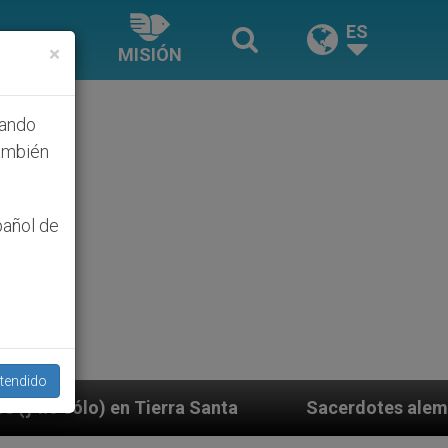
ES
×
MISIÓN
hando
ambién
pañol de
tendido
ta
Sacerdotes alemanes fieles al Papa contestan