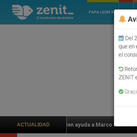
PAPA LEÓN XIV
ROMA
Av
Del 2
que en 
el cons
Retom
ZENIT e
Graci
n ayuda a Marco Rubio ante persecución de colonos jud
ACTUALIDAD