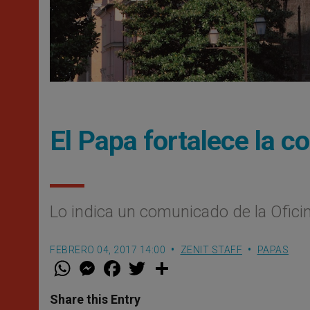
El Papa fortalece la c
Lo indica un comunicado de la Ofici
FEBRERO 04, 2017 14:00
ZENIT STAFF
PAPAS
W
M
F
T
S
h
e
a
w
h
a
s
c
i
a
t
s
e
t
r
Share this Entry
s
e
b
t
e