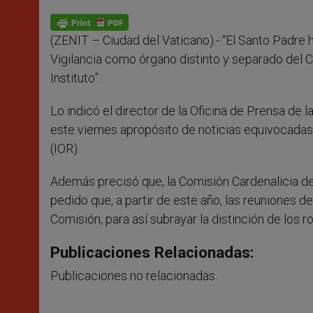
A
n
o
e
p
g
o
r
p
e
k
(ZENIT – Ciudad del Vaticano).- “El Santo Padre h
r
Vigilancia como órgano distinto y separado del 
Instituto”.
Lo indicó el director de la Oficina de Prensa de
este viernes apropósito de noticias equivocadas d
(IOR).
Además precisó que, la Comisión Cardenalicia de 
pedido que, a partir de este año, las reuniones 
Comisión, para así subrayar la distinción de los ro
Publicaciones Relacionadas:
Publicaciones no relacionadas.