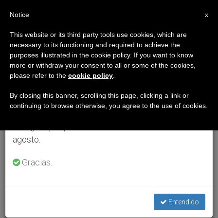
ES
Notice
×
x
Aviso importante
This website or its third party tools use cookies, which are
necessary to its functioning and required to achieve the
Del 27 de julio al 7 de agosto haremos la pausa
purposes illustrated in the cookie policy. If you want to know
anual, aprovechando que en el periodo de verano
more or withdraw your consent to all or some of the cookies,
please refer to the
cookie policy
.
se generan menos informaciones y también el
consumo de las mismas disminuye.
By closing this banner, scrolling this page, clicking a link or
continuing to browse otherwise, you agree to the use of cookies.
Retomamos el trabajo ordinario de las ediciones
en inglés y español de ZENIT el lunes 10 de
agosto.
Gracias.
Entendido