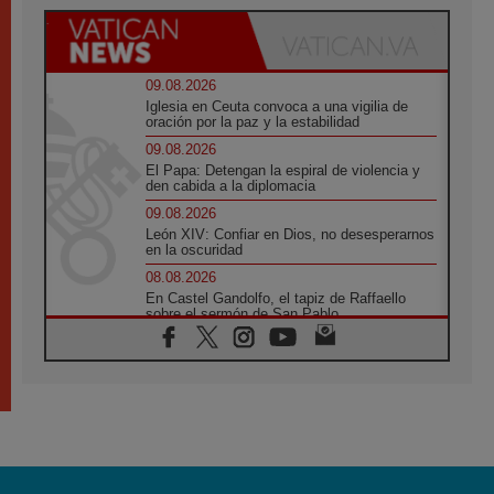
09.08.2026
Iglesia en Ceuta convoca a una vigilia de
oración por la paz y la estabilidad
09.08.2026
El Papa: Detengan la espiral de violencia y
den cabida a la diplomacia
09.08.2026
León XIV: Confiar en Dios, no desesperarnos
en la oscuridad
08.08.2026
En Castel Gandolfo, el tapiz de Raffaello
sobre el sermón de San Pablo
08.08.2026
En Colombia, «la paz no se compra con una
firma»
08.08.2026
En Venezuela celebraron los 416 años del
Santo Cristo de La Grita
08.08.2026
El Papa: en Santa Ágata contemplamos la