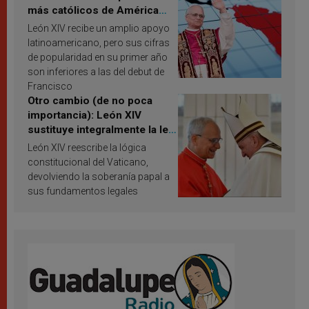
más católicos de América
Latina en 2026? Publican
León XIV recibe un amplio apoyo
resultados de investigación
latinoamericano, pero sus cifras
de popularidad en su primer año
son inferiores a las del debut de
Francisco
Otro cambio (de no poca
importancia): León XIV
sustituye integralmente la ley
vaticana de Papa Francisco
León XIV reescribe la lógica
constitucional del Vaticano,
devolviendo la soberanía papal a
sus fundamentos legales