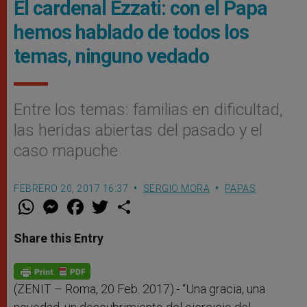
El cardenal Ezzati: con el Papa
hemos hablado de todos los
temas, ninguno vedado
Entre los temas: familias en dificultad,
las heridas abiertas del pasado y el
caso mapuche
FEBRERO 20, 2017 16:37
SERGIO MORA
PAPAS
W
M
F
T
S
h
e
a
w
h
a
s
c
i
a
t
s
e
t
r
Share this Entry
s
e
b
t
e
A
n
o
e
p
g
o
r
p
e
k
r
(ZENIT – Roma, 20 Feb. 2017).- “Una gracia, una