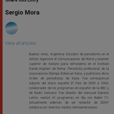
s
e
b
t
e
A
n
o
e
p
g
o
r
Sergio Mora
p
e
k
r
View all articles
Buenos Aires, Argentina Estudios de periodismo en el
Istituto Superiore di Comunicazione
de Roma y examen
superior de italiano para extranjeros en el Instituto
Dante Alighieri de Roma. Periodista profesional de la
Associazione Stampa Estera
en Italia, y publicista de la
Orden de periodistas de Italia. Fue corresponsal
adjunto del diario español
El País
de 2000 a 2004,
colaborador de los programas en español de la
BBC
y
de
Radio Vaticano
. Fue director del mensual
Expreso
Latino
, realizó 41 programas en
Sky
con
Babel TV
.
Actualmente además de ser redactor de ZENIT
colabora con diversos medios latinoamericanos.