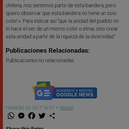
chilena, nos sentimos parte de esta bandera, pero
quiero observar que esta bandera no tiene un solo
color'». Para indicar así “que la unidad del pueblo no
lo hace el ser de un mismo color o etnia, sino crear
esta unidad a partir de la riqueza de la diversidad”.
Publicaciones Relacionadas:
Publicaciones no relacionadas.
FEBRERO 20, 2017 16:37
PAPAS
W
M
F
T
S
h
e
a
w
h
a
s
c
i
a
t
s
e
t
r
Share this Entry