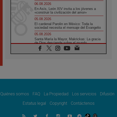
06.08.2026
En Asís, León XIV invita a los jóvenes a
«construir la civilización del amor»
05.08.2026
El cardenal Parolin en México: Toda la
sociedad necesita el mensaje del Evangelio
05.08.2026
Santa María la Mayor, Makrickas: La gracia
de Dios desciende sobre el mundo
05.08.2026
Cristianos y confucianos: Respeto y
sabiduría para afrontar los urgentes desafíos
de hoy
05.08.2026
En marcha hacia Asís en nombre de San
Francisco, a la espera de León
05.08.2026
Venezuela, Padre Pagniello: "En medio del
dolor, una Iglesia que no se rinde"
Quiénes somos
FAQ
La Propiedad
Los servicios
Difusión
05.08.2026
Estatus legal
Copyright
Contáctenos
La Fuerza del "Círculo de Héroes" con el
Papa en la Audiencia General
05.08.2026