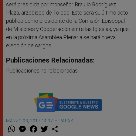
será presidida por monseñor Braulio Rodríguez
Plaza, arzobispo de Toledo. Este será su último acto
público como presidente de la Comisión Episcopal
de Misiones y Cooperación entre las Iglesias, ya que
en la próxima Asamblea Plenaria se hará nueva
elección de cargos.
Publicaciones Relacionadas:
Publicaciones no relacionadas.
MARZO 03, 2017 14:32
PAPAS
W
M
F
T
S
h
e
a
w
h