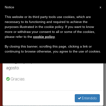
ES
Notice
×
x
Aviso importante
This website or its third party tools use cookies, which are
necessary to its functioning and required to achieve the
Del 27 de julio al 7 de agosto haremos la pausa
PAPAS
purposes illustrated in the cookie policy. If you want to know
anual, aprovechando que en el periodo de verano
more or withdraw your consent to all or some of the cookies,
please refer to the
cookie policy
.
se generan menos informaciones y también el
consumo de las mismas disminuye.
By closing this banner, scrolling this page, clicking a link or
continuing to browse otherwise, you agree to the use of cookies.
Retomamos el trabajo ordinario de las ediciones
en inglés y español de ZENIT el lunes 10 de
agosto.
Gracias.
La Primera Misa En América. Cuadro Del Pintor Víctor Mirelles
Entendido
Jornada de Hispanoamérica: "Un