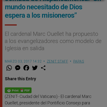
mundo necesitado de Dios
espera a los misioneros”
El cardenal Marc Ouellet ha propuesto
a los evangelizadores como modelo de
Iglesia en salida
MARZO 03, 2017 14:32
ZENIT STAFF
PAPAS
W
M
F
T
S
h
e
a
w
h
a
s
c
i
a
t
s
e
t
r
Share this Entry
s
e
b
t
e
A
n
o
e
p
g
o
r
p
e
k
r
(ZENIT- Ciudad del Vaticano).- El cardenal Marc
Ouellet, presidente del Pontificio Consejo para