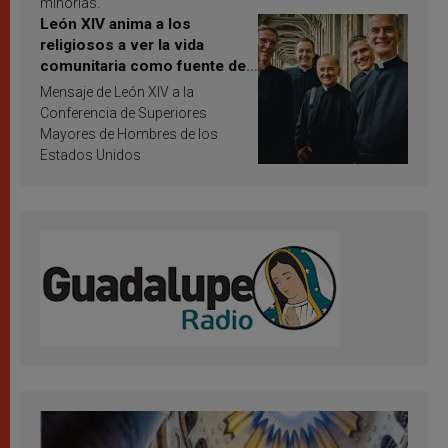
minorías.
León XIV anima a los
religiosos a ver la vida
comunitaria como fuente de
inspiración y santificación
Mensaje de León XIV a la
Conferencia de Superiores
Mayores de Hombres de los
Estados Unidos