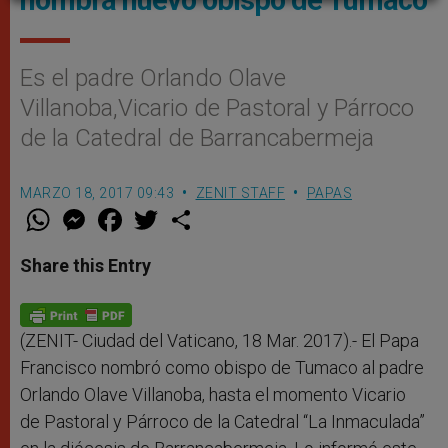
nombra nuevo obispo de Tumaco
Es el padre Orlando Olave
Villanoba,Vicario de Pastoral y Párroco
de la Catedral de Barrancabermeja
MARZO 18, 2017 09:43
ZENIT STAFF
PAPAS
W
M
F
T
S
h
e
a
w
h
a
s
c
i
a
t
s
e
t
r
Share this Entry
s
e
b
t
e
A
n
o
e
p
g
o
r
p
e
k
r
(ZENIT- Ciudad del Vaticano, 18 Mar. 2017).- El Papa
Francisco nombró como obispo de Tumaco al padre
Orlando Olave Villanoba, hasta el momento Vicario
de Pastoral y Párroco de la Catedral “La Inmaculada”