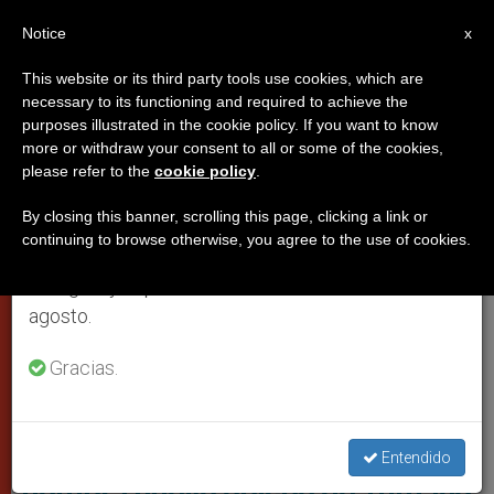
ES
Notice
×
x
Aviso importante
This website or its third party tools use cookies, which are
necessary to its functioning and required to achieve the
Del 27 de julio al 7 de agosto haremos la pausa
PAPAS
purposes illustrated in the cookie policy. If you want to know
anual, aprovechando que en el periodo de verano
more or withdraw your consent to all or some of the cookies,
please refer to the
cookie policy
.
se generan menos informaciones y también el
consumo de las mismas disminuye.
By closing this banner, scrolling this page, clicking a link or
continuing to browse otherwise, you agree to the use of cookies.
Retomamos el trabajo ordinario de las ediciones
en inglés y español de ZENIT el lunes 10 de
agosto.
Gracias.
El Padre Orlando Olave Villanoba (Fto Web CEC)
Colombia: el Santo Padre
Entendido