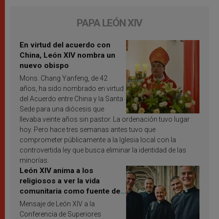
PAPA LEÓN XIV
En virtud del acuerdo con
China, León XIV nombra un
nuevo obispo
Mons. Chang Yanfeng, de 42
años, ha sido nombrado en virtud
del Acuerdo entre China y la Santa
Sede para una diócesis que
llevaba veinte años sin pastor. La ordenación tuvo lugar
hoy. Pero hace tres semanas antes tuvo que
comprometer públicamente a la Iglesia local con la
controvertida ley que busca eliminar la identidad de las
minorías.
León XIV anima a los
religiosos a ver la vida
comunitaria como fuente de
inspiración y santificación
Mensaje de León XIV a la
Conferencia de Superiores