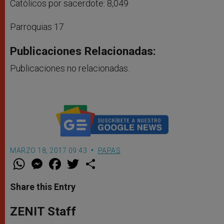
Católicos por sacerdote: 8,049
Parroquias 17
Publicaciones Relacionadas:
Publicaciones no relacionadas.
MARZO 18, 2017 09:43
PAPAS
W
M
F
T
S
h
e
a
w
h
a
s
c
i
a
t
s
e
t
r
Share this Entry
s
e
b
t
e
A
n
o
e
p
g
o
r
ZENIT Staff
p
e
k
r