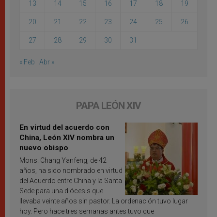
13
14
15
16
17
18
19
20
21
22
23
24
25
26
27
28
29
30
31
« Feb
Abr »
PAPA LEÓN XIV
En virtud del acuerdo con
China, León XIV nombra un
nuevo obispo
Mons. Chang Yanfeng, de 42
años, ha sido nombrado en virtud
del Acuerdo entre China y la Santa
Sede para una diócesis que
llevaba veinte años sin pastor. La ordenación tuvo lugar
hoy. Pero hace tres semanas antes tuvo que