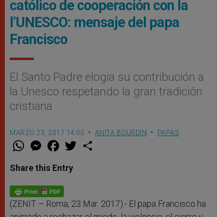
católico de cooperación con la
l’UNESCO: mensaje del papa
Francisco
El Santo Padre elogia su contribución a
la Unesco respetando la gran tradición
cristiana
MARZO 23, 2017 14:00
ANITA BOURDIN
PAPAS
W
M
F
T
S
h
e
a
w
h
a
s
c
i
a
t
s
e
t
r
Share this Entry
s
e
b
t
e
A
n
o
e
p
g
o
r
p
e
k
r
(ZENIT – Roma, 23 Mar. 2017).- El papa Francisco ha
animado a rechazar el miedo, la violencia, el cierre y