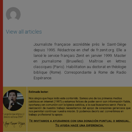
r
View all articles
Journaliste française accréditée près le Saint-Siège
depuis 1995. Rédactrice en chef de fr.zenit.org. Elle a
lancé le service français Zenit en janvier 1999. Master
en journalisme (Bruxelles). Maîtrise en lettres
classiques (Paris). Habilitation au doctorat en théologie
biblique (Rome). Correspondante à Rome de Radio
Espérance.