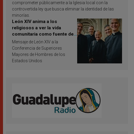
comprometer públicamente a la Iglesia local con la
controvertida ley que busca eliminar la identidad de las
minorías.
León XIV anima a los
religiosos a ver la vida
comunitaria como fuente de
inspiración y santificación
Mensaje de León XIV a la
Conferencia de Superiores
Mayores de Hombres de los
Estados Unidos