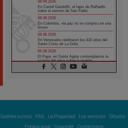
08.08.2026
En Castel Gandolfo, el tapiz de Raffaello
sobre el sermón de San Pablo
08.08.2026
En Colombia, «la paz no se compra con una
firma»
08.08.2026
En Venezuela celebraron los 416 años del
Santo Cristo de La Grita
08.08.2026
El Papa: en Santa Ágata contemplamos la
victoria del amor sobre la muerte
08.08.2026
León XIV visitará el Santuario de la Madre
del Buen Consejo de Genazzano
07.08.2026
Filipinas: el Vicariato Apostólico de Calapán
se convierte en diócesis
07.08.2026
Honduras: Los desplazados invisibles de una
crisis olvidada
Quiénes somos
FAQ
La Propiedad
Los servicios
Difusión
07.08.2026
Bokalic: "En Argentina el Papa León señalará
Estatus legal
Copyright
Contáctenos
el compromiso del cristiano"