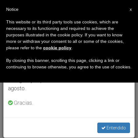
ES
Notice
×
x
Aviso importante
This website or its third party tools use cookies, which are
necessary to its functioning and required to achieve the
Del 27 de julio al 7 de agosto haremos la pausa
purposes illustrated in the cookie policy. If you want to know
anual, aprovechando que en el periodo de verano
more or withdraw your consent to all or some of the cookies,
please refer to the
cookie policy
.
se generan menos informaciones y también el
consumo de las mismas disminuye.
By closing this banner, scrolling this page, clicking a link or
continuing to browse otherwise, you agree to the use of cookies.
Retomamos el trabajo ordinario de las ediciones
en inglés y español de ZENIT el lunes 10 de
agosto.
Gracias.
Entendido