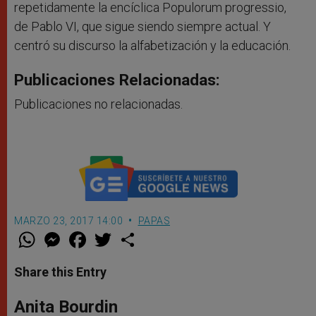
repetidamente la encíclica Populorum progressio,
de Pablo VI, que sigue siendo siempre actual. Y
centró su discurso la alfabetización y la educación.
Publicaciones Relacionadas:
Publicaciones no relacionadas.
MARZO 23, 2017 14:00
PAPAS
W
M
F
T
S
h
e
a
w
h
a
s
c
i
a
t
s
e
t
r
Share this Entry
s
e
b
t
e
A
n
o
e
p
g
o
r
Anita Bourdin
p
e
k