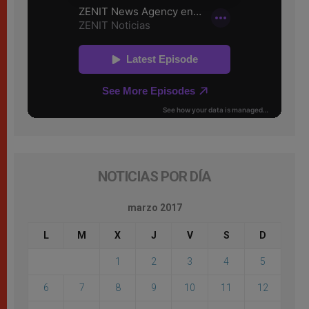
NOTICIAS POR DÍA
marzo 2017
L
M
X
J
V
S
D
1
2
3
4
5
6
7
8
9
10
11
12