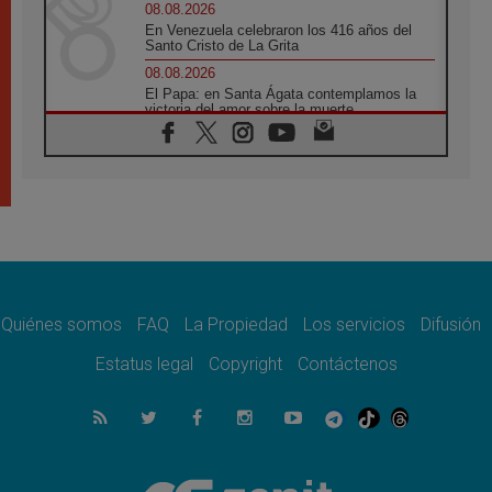
08.08.2026
En Venezuela celebraron los 416 años del
Santo Cristo de La Grita
08.08.2026
El Papa: en Santa Ágata contemplamos la
victoria del amor sobre la muerte
08.08.2026
León XIV visitará el Santuario de la Madre
del Buen Consejo de Genazzano
07.08.2026
Filipinas: el Vicariato Apostólico de Calapán
se convierte en diócesis
07.08.2026
Honduras: Los desplazados invisibles de una
crisis olvidada
Quiénes somos
FAQ
La Propiedad
Los servicios
Difusión
07.08.2026
Bokalic: "En Argentina el Papa León señalará
Estatus legal
Copyright
Contáctenos
el compromiso del cristiano"
07.08.2026
La matanza de niños en Gaza no cesa: 300
muertos en 300 días
07.08.2026
Tagle: La guerra desfigura el mundo, solo la
revelación de Dios lo transfigura