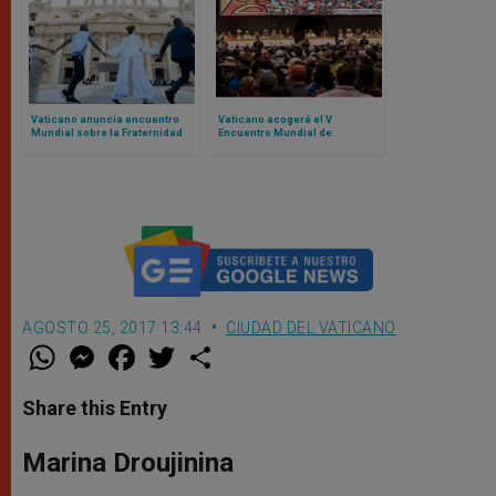
Vaticano anuncia encuentro
Vaticano acogerá el V
Mundial sobre la Fraternidad
Encuentro Mundial de
Humana 2025: el evento fue un
Movimientos Populares:
fracaso en 2024
contamos de qué se trata
AGOSTO 25, 2017 13:44
CIUDAD DEL VATICANO
W
M
F
T
S
h
e
a
w
h
a
s
c
i
a
t
s
e
t
r
Share this Entry
s
e
b
t
e
A
n
o
e
p
g
o
r
Marina Droujinina
p
e
k
r