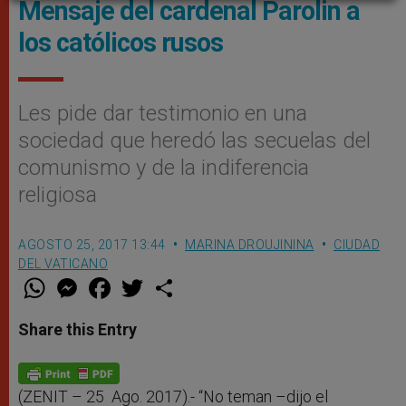
Mensaje del cardenal Parolin a
los católicos rusos
Les pide dar testimonio en una
sociedad que heredó las secuelas del
comunismo y de la indiferencia
religiosa
AGOSTO 25, 2017 13:44
MARINA DROUJININA
CIUDAD
DEL VATICANO
W
M
F
T
S
h
e
a
w
h
a
s
c
i
a
t
s
e
t
r
Share this Entry
s
e
b
t
e
A
n
o
e
p
g
o
r
p
e
k
r
(ZENIT – 25 Ago. 2017).- “No teman –dijo el