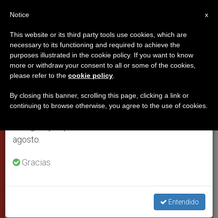
ES
Notice
×
x
Aviso importante
This website or its third party tools use cookies, which are
necessary to its functioning and required to achieve the
Del 27 de julio al 7 de agosto haremos la pausa
CIUDAD DEL VATICANO
purposes illustrated in the cookie policy. If you want to know
anual, aprovechando que en el periodo de verano
more or withdraw your consent to all or some of the cookies,
please refer to the
cookie policy
.
se generan menos informaciones y también el
consumo de las mismas disminuye.
By closing this banner, scrolling this page, clicking a link or
continuing to browse otherwise, you agree to the use of cookies.
Retomamos el trabajo ordinario de las ediciones
en inglés y español de ZENIT el lunes 10 de
agosto.
Gracias.
El Cardenal Parolín En La Catedral Católica De Moscú
Entendido