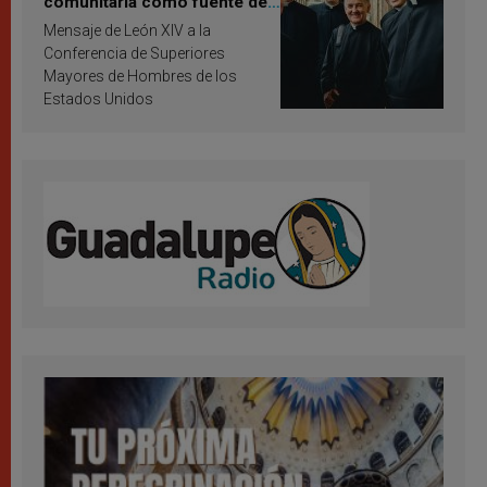
comunitaria como fuente de
inspiración y santificación
Mensaje de León XIV a la
Conferencia de Superiores
Mayores de Hombres de los
Estados Unidos