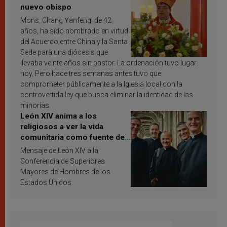
nuevo obispo
Mons. Chang Yanfeng, de 42
años, ha sido nombrado en virtud
del Acuerdo entre China y la Santa
Sede para una diócesis que
llevaba veinte años sin pastor. La ordenación tuvo lugar
hoy. Pero hace tres semanas antes tuvo que
comprometer públicamente a la Iglesia local con la
controvertida ley que busca eliminar la identidad de las
minorías.
León XIV anima a los
religiosos a ver la vida
comunitaria como fuente de
inspiración y santificación
Mensaje de León XIV a la
Conferencia de Superiores
Mayores de Hombres de los
Estados Unidos