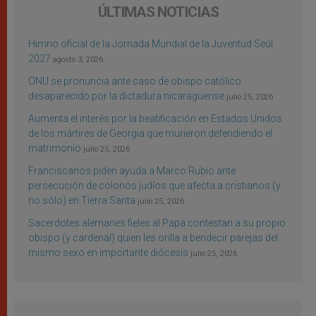
ÚLTIMAS NOTICIAS
Himno oficial de la Jornada Mundial de la Juventud Seúl
2027
agosto 3, 2026
ONU se pronuncia ante caso de obispo católico
desaparecido por la dictadura nicaragüense
julio 25, 2026
Aumenta el interés por la beatificación en Estados Unidos
de los mártires de Georgia que murieron defendiendo el
matrimonio
julio 25, 2026
Franciscanos piden ayuda a Marco Rubio ante
persecución de colonos judíos que afecta a cristianos (y
no sólo) en Tierra Santa
julio 25, 2026
Sacerdotes alemanes fieles al Papa contestan a su propio
obispo (y cardenal) quien les orilla a bendecir parejas del
mismo sexo en importante diócesis
julio 25, 2026