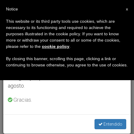
ES
Notice
×
x
Aviso importante
This website or its third party tools use cookies, which are
necessary to its functioning and required to achieve the
Del 27 de julio al 7 de agosto haremos la pausa
purposes illustrated in the cookie policy. If you want to know
anual, aprovechando que en el periodo de verano
more or withdraw your consent to all or some of the cookies,
please refer to the
cookie policy
.
se generan menos informaciones y también el
consumo de las mismas disminuye.
By closing this banner, scrolling this page, clicking a link or
continuing to browse otherwise, you agree to the use of cookies.
Retomamos el trabajo ordinario de las ediciones
en inglés y español de ZENIT el lunes 10 de
agosto.
Gracias.
Entendido