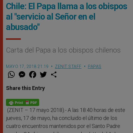
Chile: El Papa llama a los obispos
al "servicio al Señor en el
abusado"
Carta del Papa a los obispos chilenos
MAYO 17, 2018 21:19
ZENIT STAFF
PAPAS
W
M
F
T
S
h
e
a
w
h
a
s
c
i
a
t
s
e
t
r
Share this Entry
s
e
b
t
e
A
n
o
e
p
g
o
r
p
e
k
r
(ZENIT – 17 mayo 2018).-
A las 18:40 horas de este
jueves, 17 de mayo, ha concluido el último de los
cuatro encuentros mantenidos por el Santo Padre