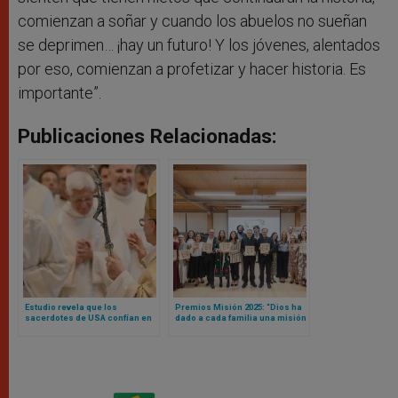
comienzan a soñar y cuando los abuelos no sueñan
se deprimen… ¡hay un futuro! Y los jóvenes, alentados
por eso, comienzan a profetizar y hacer historia. Es
importante”.
Publicaciones Relacionadas:
Estudio revela que los
Premios Misión 2025: “Dios ha
sacerdotes de USA confían en
dado a cada familia una misión
el Papa, pero no en sus propios
única e irrepetible”
obispos