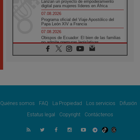
Lanzan un proyecto de empoderamiento
digital para mujeres líderes en África
07.08.2026
Programa oficial del Viaje Apostólico del
Papa León XIV a Francia
07.08.2026
Obispos de Ecuador: El bien de las familias
no admite premuras legislativas
06.08.2026
Cardenal Parolin: La paz comienza con la
empatía al dolor del otro
06.08.2026
Fray Marco Vianelli: Aprender el Evangelio
de la Paz en la Escuela de San Francisco
06.08.2026
La visita del Papa León XIV a Asís en un
minuto
Quiénes somos
FAQ
La Propiedad
Los servicios
Difusión
06.08.2026
El agradecimiento de los jóvenes al Papa:
Estatus legal
Copyright
Contáctenos
«Hoy nos sentimos Iglesia»
06.08.2026
Líbano: Reanudan los coloquios en Roma en
medio de tensiones y ataques en el sur del
país