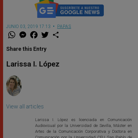
JUNIO 03, 2019 17:13
PAPAS
W
M
F
T
S
h
e
a
w
h
a
s
c
i
a
t
s
e
t
r
Share this Entry
s
e
b
t
e
A
n
o
e
p
g
o
r
Larissa I. López
p
e
k
r
View all articles
Larissa I. López es licenciada en Comunicación
Audiovisual por la Universidad de Sevilla, Máster en
Artes de la Comunicación Corporativa y Doctora en
Comunicación por la Universidad CEU San Pablo de