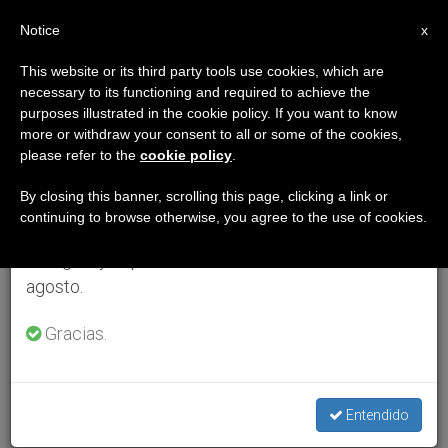
ES
Notice
×
x
Aviso importante
This website or its third party tools use cookies, which are
necessary to its functioning and required to achieve the
Del 27 de julio al 7 de agosto haremos la pausa
purposes illustrated in the cookie policy. If you want to know
anual, aprovechando que en el periodo de verano
more or withdraw your consent to all or some of the cookies,
please refer to the
cookie policy
.
se generan menos informaciones y también el
consumo de las mismas disminuye.
By closing this banner, scrolling this page, clicking a link or
continuing to browse otherwise, you agree to the use of cookies.
Retomamos el trabajo ordinario de las ediciones
en inglés y español de ZENIT el lunes 10 de
agosto.
Gracias.
Entendido