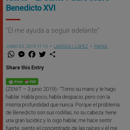
Benedicto XVI
“Él me ayuda a seguir adelante”
JUNIO 03, 2019 17:13
LARISSA I. LÓPEZ
PAPAS
W
M
F
T
S
h
e
a
w
h
a
s
c
i
a
t
s
e
t
r
Share this Entry
s
e
b
t
e
A
n
o
e
p
g
o
r
p
e
k
r
(ZENIT – 3 junio 2019).- “Tomo su mano y le hago
hablar. Habla poco, habla despacio, pero con la
misma profundidad que nunca. Porque el problema
de Benedicto son sus rodillas, no su cabeza: tiene
una gran lucidez y lo oigo hablar, me hace sentir
fuerte, siento el concentrado de las raíces y él me