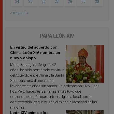
24
25
26
27
28
29
30
« May
Jul »
PAPA LEÓN XIV
En virtud del acuerdo con
China, León XIV nombra un
nuevo obispo
Mons. Chang Yanfeng, de 42
años, ha sido nombrado en virtud
del Acuerdo entre China y la Santa
Sede para una diócesis que
llevaba veinte años sin pastor. La ordenación tuvo lugar
hoy. Pero hace tres semanas antes tuvo que
comprometer públicamente a la Iglesia local con la
controvertida ley que busca eliminar la identidad de las
minorías.
León XIV anima a los