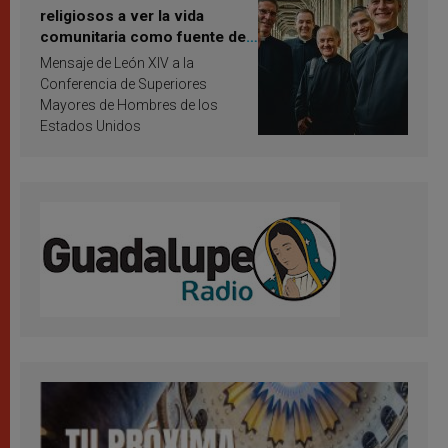
religiosos a ver la vida
comunitaria como fuente de
inspiración y santificación
Mensaje de León XIV a la
Conferencia de Superiores
Mayores de Hombres de los
Estados Unidos